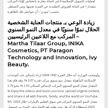
المركب cagr لعمليات التمويل الإسلامية 4 في المائة مقارنة بانخفاض
بمقدار 1 في المائة للقروض التقليدية عن الفترة نفسها، ومن المنتظر،
بحسب “موديز”، أن تتواصل تلك الظاهرة
زيادة الوعي بـ منتجات العناية الشخصية
الحلال نموًا سنويًا في معدل النمو السنوي
المركب مع اللاعبين الرئيسيين –
Martha Tilaar Group, INIKA
Cosmetics, PT Paragon
Technology and Innovation, Ivy
Beauty.
وأوضحت الوزارة، أنه خلال الفترة 1992-2004 ازداد إجمالي عدد الوحدات
الإسكانية المأهولة بمعدل نمو سنوي مركب قدره 3.07 %، وقد فاق هذا
المعدل معدل النمو السنوي المركب لإجمالي السكان 2.53 % بنحو 2.79
% Enjoy the videos and music you love, upload original content,
and share it all with friends, family, and the world on YouTube.
%5 معدل النمو السنوي المركب في سوق التعليم بالإمارات خلال 2024-
2020 استطلاع الرأي هل تؤيد تعليم لغة الإشارة في المدارس لتسهيل