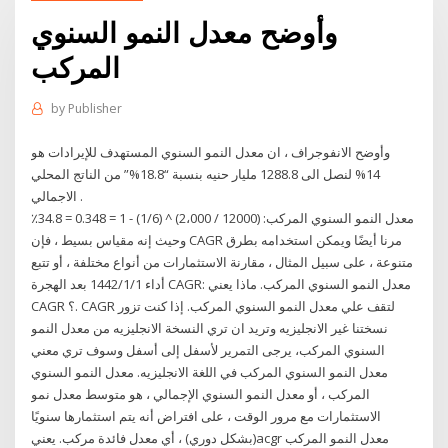
وأوضح معدل النمو السنوي
المركب
by
Publisher
وأوضح الانفوجراف ، ان معدل النمو السنوي المستهدف للإيرادات هو
14% لنصل الى 1288.8 مليار حنيه بنسبة “18.8%” من الناتج المحلي
الاجمالي .
معدل النمو السنوي المركب: (12000 / 2،000) ^ (1/6) - 1 = 0.348 = 34.8٪
وحيث إنه مقياس بسيط ، فإن CAGR مرنا أيضًا ويمكن استخدامه بطرق
متنوعة ، على سبيل المثال ، مقارنة الاستثمارات من أنواع مختلفة ، أو تتبع
أداء 1‏‏/1‏‏/1442 بعد الهجرة CAGR: معدل النمو السنوي المركب. ماذا يعني
CAGR ؟. CAGR لتقف علي معدل النمو السنوي المركب. إذا كنت تزور
نسختنا غير الانجليزيه وتريد ان تري النسخة الانجليزيه من معدل النمو
السنوي المركب، يرجى التمرير لأسفل إلى أسفل وسوف تري معني
معدل النمو السنوي المركب في اللغة الانجليزيه. معدل النمو السنوي
المركب ، أو معدل النمو السنوي الإجمالي ، هو متوسط معدل نمو
الاستثمارات مع مرور الوقت ، على افتراض أنه يتم استثمارها سنويًا
(بشكل دوري) ، أي معدل فائدة مركب. يعنيacgr معدل النمو المركب