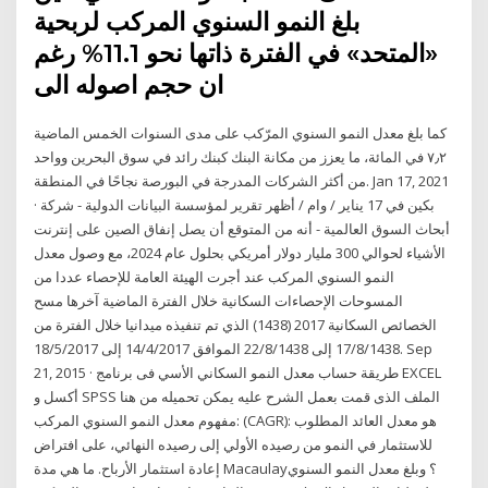
بلغ النمو السنوي المركب لربحية
«المتحد» في الفترة ذاتها نحو 11.1% رغم
ان حجم اصوله الى
كما بلغ معدل النمو السنوي المرّكب على مدى السنوات الخمس الماضية
٧٫٢ في المائة، ما يعزز من مكانة البنك كبنك رائد في سوق البحرين وواحد
من أكثر الشركات المدرجة في البورصة نجاحًا في المنطقة. Jan 17, 2021
· بكين في 17 يناير / وام / أظهر تقرير لمؤسسة البيانات الدولية - شركة
أبحاث السوق العالمية - أنه من المتوقع أن يصل إنفاق الصين على إنترنت
الأشياء لحوالي 300 مليار دولار أمريكي بحلول عام 2024، مع وصول معدل
النمو السنوي المركب عند أجرت الهيئة العامة للإحصاء عددا من
المسوحات الإحصاءات السكانية خلال الفترة الماضية آخرها مسح
الخصائص السكانية 2017 (1438) الذي تم تنفيذه ميدانيا خلال الفترة من
17/8/1438 إلى 22/8/1438 الموافق 14/4/2017 إلى 18/5/2017. Sep
21, 2015 · طريقة حساب معدل النمو السكاني الأسي فى برنامج EXCEL
أكسل و SPSS الملف الذى قمت بعمل الشرح عليه يمكن تحميله من هنا
مفهوم معدل النمو السنوي المركب: (CAGR): هو معدل العائد المطلوب
للاستثمار في النمو من رصيده الأولي إلى رصيده النهائي، على افتراض
إعادة استثمار الأرباح. ما هي مدة Macaulay؟ وبلغ معدل النمو السنوي