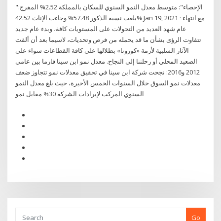
"الإحصاء": متوسط معدل النمو السنوي للسكان بالمملكة 2.52% المفرج:
بلغت نسبة الذكور 57.48% وجاءت الإناث 42.52% Jan 19, 2021 · مع انتهاء
عام شهد العديد من التحولات على المستويات كافة، وبدء عام جديد
تتفاوت الرؤى بشأن ما قد يحمله من فرص وتحديات، لاسيما بعد أن ألقت
الآثار السلبية لأزمة «كورونا» بظلالها على كافة القطاعات سواء على
الصعيد المحلي أو رحلتنا إلى النجاح. معدل نمو ابن سينا فارما بين عامي
2012 و2016: نجحت شركة ابن سينا في تحقيق معدلات نمو تتجاوز ضعف
معدلات نمو السوق خلال السنوات الخمس الأخيرة، حيث بلغ معدل النمو
السنوي المركب لإيرادات الشركة 30% مقابل نمو
Go