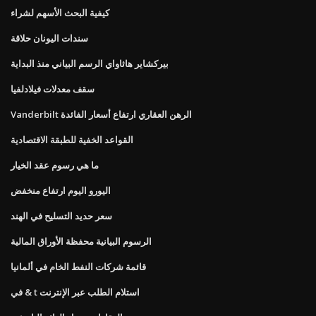
كيفية البحث الأسهم لشراء
سندات اليونان حلاقة
بيركشاير هاثاواي الرسم البياني منذ البداية
سقف معدلات فيلادلفيا
Vanderbilt الرهن العقاري ارتفاع أسعار الفائدة
القواعد الخفية للطبقة الاقتصادية
ما هي رسوم عقد الخيار
اليورو اليوم ارتفاع منخفض
سعر حديد التسليح في الهند
الرسوم البيانية محفظة الأوراق المالية
قائمة شركات النفط الخام في ألمانيا
في & t استلام الطلب عبر الإنترنت