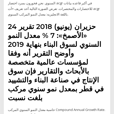
السنوي. نحن فخورون بسرد اختصار acgr في أكبر قاعده بيانات
للاختصارات والمختصرات. تعرض الصورة التالية أحد تعريف +آت acgr
باللغة الانجليزيه: معدل النمو المركب السنوي.
24 حزيران (يونيو) 2018 تقرير
«الأصمخ»: 7 % معدل النمو
السنوي لسوق البناء بنهاية 2019
وأوضح التقرير أنه وفقا
لمؤسسات عالمية متخصصة
بالأبحاث والتقارير فإن سوق
الإنتاج في صناعة البناء والتشييد
في قطر بمعدل نمو سنوي مركب
بلغت نسبت
حاسبة معدل النمو السنوي المركب Compound Annual Growth Rate.