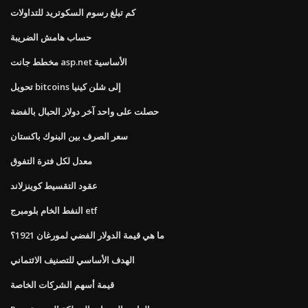
كم تبلغ رسوم السكوتريد للتداولات
حساب هامش الضريبة
مخطط جانت asp.net الأساسية
تحويل bitcoins إلى شلن كينيا
حصلت على واحد آخر دولار الحبال بالفضة
سعر الصرف بين البنوك باكستان
معدل لكل فترة التفوق
عقود التقسيط كوينزلاند
النفط الخام بلومبرج etf
ما هي قيمة الدولار الفضي لمورغان 1921؟
الهدف الأساسي للتصنيف الائتماني
قيمة أسهم الشركات الخاصة