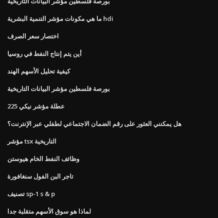
بورصة فلسطين مؤشر البيانات التاريخية
ما هي مكونات مؤشر التنمية البشرية hdi
اختصار سعر الصرف
أين يتم إنتاج النفط في روسيا
كيفية تحليل الأسهم الهند
بورصة فلسطين مؤشر البيانات التاريخية
عطلة مؤشر نيكي 225
هل يمكنني العثور على رقم الضمان الاجتماعي لطفلي عبر الإنترنت؟
مؤشر tsx التاريخية
وظائف النفط الخام هيوستن
تاجر البن الفول سنغافورة
تصنيف sp-1 s & p
لماذا هو سوق الأسهم متقلبة جدا