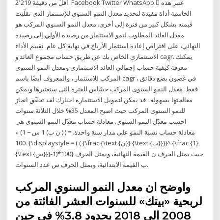
2٬219 أقلّ من دقيقة. Facebook Twitter WhatsApp. ُعتبر هذه
الحاسبة أداة مفيدة لتحديد معدل النمو السنوي للإستثمار الذي تقلّبت
قيمته بشكل كبير من فترة إلى أخرى. معدل النمو السنوي المركب هو
معدل العائد المطلوب لنمو الاستثمار من رصيده الأولي إلى رصيده
النهائي، على افتراض إعادة استثمار الأرباح في نهاية كل عام. تقييم الأداء
الاستثماري الخاص بك عن طريق حساب مجموع العائد و cagr. يمكنك
معرفة كيفية حساب إجمالي العائد الاستثماري ومعدل النمو السنوي
المركب للاستثمار ، والمعروف أيضًا باسم cagr ، في غضون بضع دقائق
فقط. معدل النمو السنوى المركب حسّاس للفترة التى ستعتبرها ويمكن
معالجتها بسهولة : قد يمكن لتمويل الاستثمارة اخبارك لقد تحقّق انجاز
للنمو السنوى المركب حيث اصبح المعدل 35% خلال الثلاثة سنوات
احسب معدّل النمو السنوي. معادلة حساب معدّل النمو السنوي هي
معادلة حساب نسبة النمو على مدار سنة واحدة. = ( ( ن ب) 1 س − 1) ∗
100. {\displaystyle = ( ( {\frac {\text {ن}} {\text {ب}}})^ {\frac {1}
{\text {س}}}-1)*100} حيث يمثل الحرف ن القيمة النهائية، ويمثل الحرف
ب القيمة الابتدائية، ويمثل الحرف س عدد السنوات.
واوضح ان معدل النمو السنوي المركب
لربحية «بيتك» للسنوات العشر الفائتة من
2008 الى 2018 بحدود 3.8% في حين