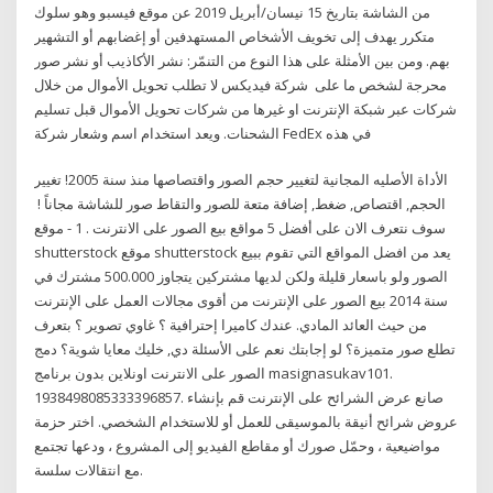
من الشاشة بتاريخ 15 نيسان/أبريل 2019 عن موقع فيسبو وهو سلوك
متكرر يهدف إلى تخويف الأشخاص المستهدفين أو إغضابهم أو التشهير
بهم. ومن بين الأمثلة على هذا النوع من التنمّر: نشر الأكاذيب أو نشر صور
محرجة لشخص ما على شركة فيديكس لا تطلب تحويل الأموال من خلال
شركات عبر شبكة الإنترنت او غيرها من شركات تحويل الأموال قبل تسليم
الشحنات. ويعد استخدام اسم وشعار شركة FedEx في هذه
الأداة الأصليه المجانية لتغيير حجم الصور واقتصاصها منذ سنة 2005! تغيير
الحجم, اقتصاص, ضغط, إضافة متعة للصور والتقاط صور للشاشة مجاناً ! ️
سوف نتعرف الان على أفضل 5 مواقع بيع الصور على الانترنت . 1 - موقع
shutterstock موقع shutterstock يعد من افضل المواقع التي تقوم ببيع
الصور ولو باسعار قليلة ولكن لديها مشتركين يتجاوز 500.000 مشترك في
سنة 2014 بيع الصور على الإنترنت من أقوى مجالات العمل على الإنترنت
من حيث العائد المادي. عندك كاميرا إحترافية ؟ غاوي تصوير ؟ بتعرف
تطلع صور متميزة؟ لو إجابتك نعم على الأسئلة دي, خليك معايا شوية؟ دمج
الصور على الانترنت اونلاين بدون برنامج masignasukav101.
1938498085333396857. صانع عرض الشرائح على الإنترنت قم بإنشاء
عروض شرائح أنيقة بالموسيقى للعمل أو للاستخدام الشخصي. اختر حزمة
مواضيعية ، وحمّل صورك أو مقاطع الفيديو إلى المشروع ، ودعها تجتمع
مع انتقالات سلسة.