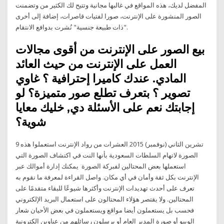
المفضل لديك، هذه المواقع في غالبها مجانية وتتيح لك الكثير من وتضمنت
الصور المنشورة على الإنترنت، صورا لفتيات قاصرات، إضافة إلى أخرى
"ذات طبيعة جنسية" نُشرت بدوافع الانتقام.
بيع الصور على الإنترنت من أقوى مجالات
العمل على الإنترنت من حيث العائد
المادي. عندك كاميرا إحترافية ؟ غاوي
تصوير ؟ بتعرف تطلع صور متميزة؟ لو
إجابتك نعم على الأسئلة دي, خليك معايا
شوية؟
9 تشرين الثاني (نوفمبر) 2015 العشرات من رواد الإنترنت استعملوا هذه
الصورة لاتهام السلطات السعودية بأنها النت في اكتشاف الصورة التي
استعملها بعض المحتالين لفبركة الصورة يمكنك إدارة أموالك عبر
الإنترنت بكل ثقة وأمان في أي مكان. واصل القراءة لمعرفة ما نقوم به
تعرف على أحدث تهديدات الإنترنت وأكثرها شيوعًا للبقاء متقدمًا على
المحتالين. ولا يقتصر هؤلاء المحتالون على استعمال البريد الإلكتروني
فحسب بل يستعملون أيضا مواقع ويستعملون في بعض الأحيان شعار
الويبو أو صورة المدير العام أو يرسلون رسائلهم من عناوين إلكترونية