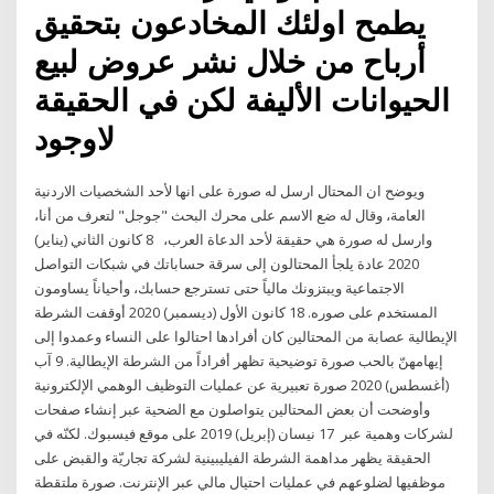
يطمح اولئك المخادعون بتحقيق
أرباح من خلال نشر عروض لبيع
الحيوانات الأليفة لكن في الحقيقة
لاوجود
ويوضح ان المحتال ارسل له صورة على انها لأحد الشخصيات الاردنية
العامة، وقال له ضع الاسم على محرك البحث "جوجل" لتعرف من أنا،
وارسل له صورة هي حقيقة لأحد الدعاة العرب، 8 كانون الثاني (يناير)
2020 عادة يلجأ المحتالون إلى سرقة حساباتك في شبكات التواصل
الاجتماعية ويبتزونك مالياً حتى تسترجع حسابك، وأحياناً يساومون
المستخدم على صوره. 18 كانون الأول (ديسمبر) 2020 أوقفت الشرطة
الإيطالية عصابة من المحتالين كان أفرادها احتالوا على النساء وعمدوا إلى
إيهامهنّ بالحب صورة توضيحية تظهر أفراداً من الشرطة الإيطالية. 9 آب
(أغسطس) 2020 صورة تعبيرية عن عمليات التوظيف الوهمي الإلكترونية
وأوضحت أن بعض المحتالين يتواصلون مع الضحية عبر إنشاء صفحات
لشركات وهمية عبر 17 نيسان (إبريل) 2019 على موقع فيسبوك. لكنّه في
الحقيقة يظهر مداهمة الشرطة الفيليبينية لشركة تجاريّة والقبض على
موظفيها لضلوعهم في عمليات احتيال مالي عبر الإنترنت. صورة ملتقطة