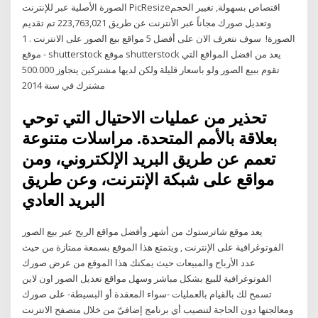
الصورة الأصلية عبر للإنترنت PicResizeاقتصاص بسهولة, تغيير الحجم
وتعديل صورك مجاناً عبر الأنترنت عن طريق 223,763,021 تم تقديم
الصورة! ️ سوف نتعرف الان على أفضل 5 مواقع بيع الصور على الانترنت . 1
- موقع shutterstock موقع shutterstock يعد من افضل المواقع التي
تقوم ببيع الصور ولو باسعار قليلة ولكن لديها مشتركين يتجاوز 500.000
مشترك في سنة 2014
تحذير من عمليات الاحتيال التي توحي
بعلاقة بالأمم المتحدة. مراسلات متنوعة
تعمم عن طريق البريد الإلكتروني، ومن
مواقع على شبكة الإنترنت، وعن طريق
البريد العادي
يعد موقع شاترستوك من أشهر وأفضل مواقع الربح عبر بيع الصور
الفوتوغرافية على الإنترنت , ويتمتع هذا الموقع بسمعة ممتازة من حيث
عدد الأرباح والمبيعات حيث يمكنك هذا الموقع من عرض صورك
الفوتوغرافية للبيع بشكل مباشر وسهل مواقع تعديل الصور اون لاين
تسمح لك بالقيام بالعمليات -سواء المعقدة أو البسيطة- على صورك
ومعالجتها دون الحاجة لتنصيب أي برنامج إضافيّ من خلال متصفح الانترنت