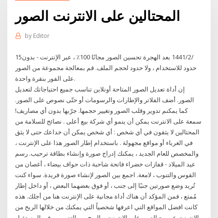
المحتالين على الانترنت الصور
by
Editor
15‏‏/2‏‏/1441 بعد الهجرة تحسين الصور مجانًا 100٪ ، عبر الإنترنت - بدون
حدود للاستخدام ، ولا حدود لحجم الملف. قم بمعالجة مجموعة من الصور
على الفور بنقرة واحدة.
إن أداة تعديل الصور المتاحة أونلاين تناسب جميع احتياجاتك لتعديل
الصور. أضف الفلاتر والإطارات والرسومات أو حتّى نصوص على الصور.
كما يمكنم تدوير وقلب الصور وتغيير حجمها. جرّبها بدون أي مصاريف!
سمعة على الانترنت يمكن أن ينمو أي شركة بيع أعلى . نصائح للسلامة من
المحتالين لا يثقون في أي شخص : أي شخص يمكن أن خداعك حتى لا يثق
في الغرباء أو مواقع مجهولة . باستخدام إطار الصور هذا على الإنترنت ،
والمخصص للعام الجديد ، يمكنك إدراج صورة وإنشاء بطاقة ترحيب. رسم
عيد الميلاد - قفازات خضراء فاتحة شاحبة ذات حواف بيضاء ، أغصان من
القوس والتنوب ، لامعة. اجمع بين الصور لإنشاء صورة فريدة. سواء كنت
تُريد وضع صورتين جنبًا إلى جنب ، أو فوق بعضهما البعض ، أو داخل إطار
مُمتع ، فمن المؤكد أن هناك أداة مجانية على الإنترنت هنا من أجلك. هذه
كانت افضل المواقع التي اعرفها شخصياً التي يمكنك من خلالها الربح من
الانترنت عبر بيع الصور علي الانترنت و الربح من التصوير و في المستقبل