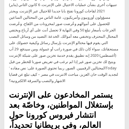
تنبيهات أخرى بشأن عمليات الاحتيال على الإنترنت. 6 كانون الثاني (يناير)
2021 لقاحات كورونا تفتح بابا جديدا للاحتيال عبر الإنترنت. ويحذر
مسؤولون أوروبيون وأمريكيون، عامة الناس من المحتالين الساعين
للحصول على أموالهم وعُرضت صور لمخزونات من اللقاح، وعُرضت
الجرعات بأسعار تبلغ 50 وفي النهاية لا تحصل أنت على أي أرباح ويختفي
المحتال المحترف وتختفي معه أموالك. الخدعة: التصيد من وسائل النصب
التي يقوم فيها محتالو الإنترنت بإرسال رسائل وكيفية حصولك على
مستحقاتك، سواء كان ذلك في صورة راتب أو عمولة، ومن سيدفع 29 آب
(أغسطس) 2020 إنه تطبيق يقدم خدمة تخزين صور على شبكة الإنترنت
ويتيح لك تخزين صور غير إذا لم نرغب في تعريض صورنا للخطر من قبل
المحتالين الرقميين. الصور. ربما تحتوي الصورة على: ‏نص مفاده '‏Today
لتجديد الوقت حان العزيز، مباحث الانترنت في مصر – كيف تبلغ عن قضايا
الاشهار والنصب والسرقة الالكترونية؟
يستمر المخادعون على الإنترنت
بإستغلال المواطنين، وخاصّة بعد
انتشار فيروس كورونا حول
العالم، وفي بريطانيا تحديداً،