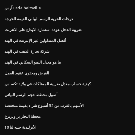
آرس usda beltsville
درجات الحرية الرسم البياني القيمة الحرجة
ضريبة الدخل عودة استمارة الايداع على الانترنت
أفضل المتداولين عبر الإنترنت في الهند
شركة تجارة الذهب في الهند
ما هو معدل النمو السكاني في الهند
الغرض ومحتوى عقود العمل
كيفية حساب معدل ضريبة الممتلكات في ولاية تكساس
أصول مخطط حجم الرسم البياني
الأسهم بالقرب من 52 أسبوع شراء بقيمة منخفضة
محطة التجار براونزبرغ
10 الأيرلندية جنيه لنا