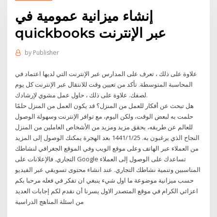
إنشاء ميزانية عمومية في
quickbooks عبر الإنترنت
by
Publisher
علاوة على ذلك ، تعرف على المدارس عبر الإنترنت التي لديها اعتماد في
المحاسبة المتوسطة. تأكد من تعيين وقت للانتقال عبر الإنترنت كل يوم
لصفك. علاوة على ذلك ، حاول عمل مشوي لإرشادك.
هل تبحث عن أفكار للعمل من المنزل؟ قد يكون العمل من المنزل حلمًا
حلمت به لبعض الوقت، ولكن اليوم، مع توافر الإنترنت وسهولة الوصول
للعالم عن طريقه، يحقق مزيد ومزيد من الأشخاص العاملين من المنزل
النجاح الذي يرغبون به. 25‏‏/1‏‏/1441 بعد الهجرة يمكنك الوصول إلى المزيد
من العملاء عبر الهاتف وعلى موقع الويب وفي الموقع الجغرافي لنشاطك
التجاري. فالإعلانات على Google تساعدك على الوصول إلى العملاء
المناسبين وتنمية نشاطك التجاري. عند انشاء محتوى تسويقي عبر الفيديو
حسب ميزانية موضوعة ما اول شيء ينبغي ان تفكر في فعله مرحبا بكم
اعزائي الكرام في موقع المتصدر الاول يسرنا أن نقدم لكم إجابات العديد
من اسئلة المناهج الدراسية