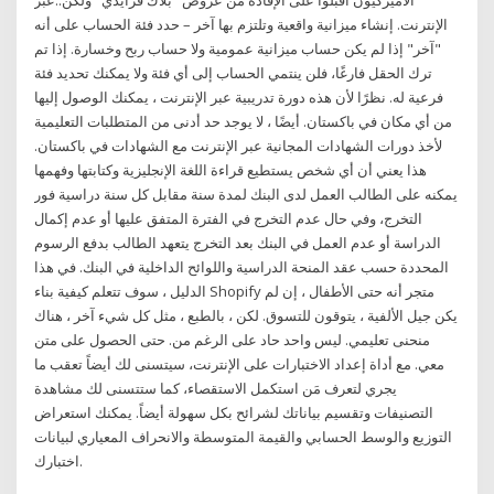
الأميركيون أقبلوا على الإفادة من عروض "بلاك فرايدي" ولكن..عبر
الإنترنت. إنشاء ميزانية واقعية وتلتزم بها آخر – حدد فئة الحساب على أنه
"آخر" إذا لم يكن حساب ميزانية عمومية ولا حساب ربح وخسارة. إذا تم
ترك الحقل فارغًا، فلن ينتمي الحساب إلى أي فئة ولا يمكنك تحديد فئة
فرعية له. نظرًا لأن هذه دورة تدريبية عبر الإنترنت ، يمكنك الوصول إليها
من أي مكان في باكستان. أيضًا ، لا يوجد حد أدنى من المتطلبات التعليمية
لأخذ دورات الشهادات المجانية عبر الإنترنت مع الشهادات في باكستان.
هذا يعني أن أي شخص يستطيع قراءة اللغة الإنجليزية وكتابتها وفهمها
يمكنه على الطالب العمل لدى البنك لمدة سنة مقابل كل سنة دراسية فور
التخرج، وفي حال عدم التخرج في الفترة المتفق عليها أو عدم إكمال
الدراسة أو عدم العمل في البنك بعد التخرج يتعهد الطالب بدفع الرسوم
المحددة حسب عقد المنحة الدراسية واللوائح الداخلية في البنك. في هذا
الدليل ، سوف تتعلم كيفية بناء Shopify متجر أنه حتى الأطفال ، إن لم
يكن جيل الألفية ، يتوقون للتسوق. لكن ، بالطبع ، مثل كل شيء آخر ، هناك
منحنى تعليمي. ليس واحد حاد على الرغم من. حتى الحصول على متن
معي. مع أداة إعداد الاختبارات على الإنترنت، سيتسنى لك أيضاً تعقب ما
يجري لتعرف مَن استكمل الاستقصاء، كما ستتسنى لك مشاهدة
التصنيفات وتقسيم بياناتك لشرائح بكل سهولة أيضاً. يمكنك استعراض
التوزيع والوسط الحسابي والقيمة المتوسطة والانحراف المعياري لبيانات
اختبارك.