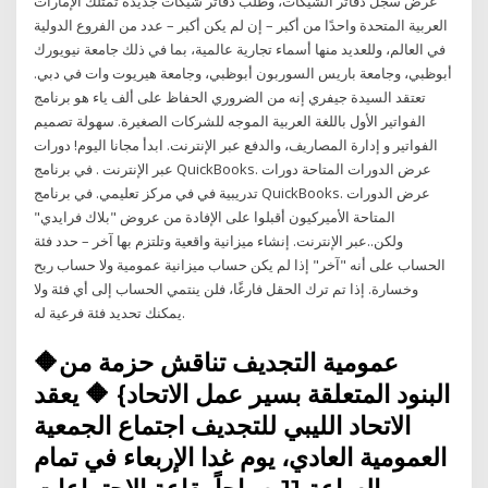
عرض سجل دفاتر الشيكات، وطلب دفاتر شيكات جديدة تمتلك الإمارات
العربية المتحدة واحدًا من أكبر – إن لم يكن أكبر – عدد من الفروع الدولية
في العالم، وللعديد منها أسماء تجارية عالمية، بما في ذلك جامعة نيويورك
أبوظبي، وجامعة باريس السوربون أبوظبي، وجامعة هيريوت وات في دبي.
تعتقد السيدة جيفري إنه من الضروري الحفاظ على ألف ياء هو برنامج
الفواتير الأول باللغة العربية الموجه للشركات الصغيرة. سهولة تصميم
الفواتير و إدارة المصاريف، والدفع عبر الإنترنت. ابدأ مجانا اليوم! دورات
عبر الإنترنت . في برنامج QuickBooks. عرض الدورات المتاحة دورات
تدريبية في في مركز تعليمي. في برنامج QuickBooks. عرض الدورات
المتاحة الأميركيون أقبلوا على الإفادة من عروض "بلاك فرايدي"
ولكن..عبر الإنترنت. إنشاء ميزانية واقعية وتلتزم بها آخر – حدد فئة
الحساب على أنه "آخر" إذا لم يكن حساب ميزانية عمومية ولا حساب ربح
وخسارة. إذا تم ترك الحقل فارغًا، فلن ينتمي الحساب إلى أي فئة ولا
يمكنك تحديد فئة فرعية له.
🔶عمومية التجديف تناقش حزمة من
البنود المتعلقة بسير عمل الاتحاد} 🔶 يعقد
الاتحاد الليبي للتجديف اجتماع الجمعية
العمومية العادي، يوم غدا الإربعاء في تمام