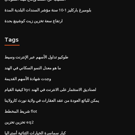
بلومبرغ باركليز 1-10 سنة مؤشر السندات البلدية المدة
ارتفاع سعة تخزين زيت كوشينغ بحدة
Tags
طوكيو تداول الأسهم عبر الإنترنت وسيط
ما هو معدل النمو السكاني في الهند
وجدت شهادة الأسهم القديمة
كيفية القيام kyc لصناديق الاستثمار على الانترنت في الهند
يمكن للبائع العودة من عقد العقارات في ولاية نورث كارولاينا
شريط المخطط flot
تخزين تخزين eq2
كبار سماسرة الخيارات الثنائية أستراليا