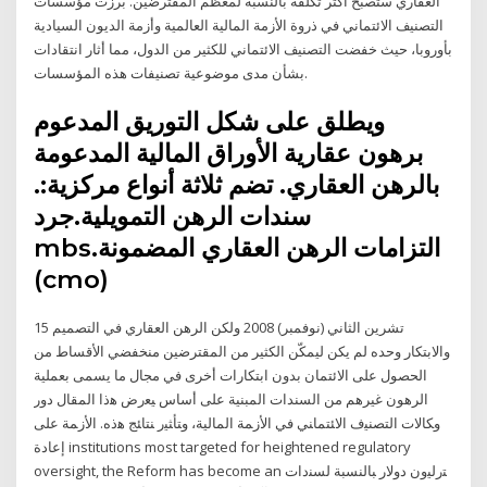
العقاري ستصبح أكثر تكلفةً بالنسبة لمعظم المقترضين. برزت مؤسسات
التصنيف الائتماني في ذروة الأزمة المالية العالمية وأزمة الديون السيادية
بأوروبا، حيث خفضت التصنيف الائتماني للكثير من الدول، مما أثار انتقادات
بشأن مدى موضوعية تصنيفات هذه المؤسسات.
ويطلق على شكل التوريق المدعوم
برهون عقارية الأوراق المالية المدعومة
بالرهن العقاري. تضم ثلاثة أنواع مركزية:.
سندات الرهن التمويلية.جرد
mbs.التزامات الرهن العقاري المضمونة
(cmo)
15 تشرين الثاني (نوفمبر) 2008 ولكن الرهن العقاري في التصميم
والابتكار وحده لم يكن ليمكّن الكثير من المقترضين منخفضي الأقساط من
الحصول على الائتمان بدون ابتكارات أخرى في مجال ما يسمى بعملية
الرهون غيرهم من السندات المبنية على أساس ﻴﻌﺭﺽ ﻫﺫﺍ ﺍﻟﻤﻘﺎل ﺩﻭﺭ
ﻭﻜﺎﻻﺕ ﺍﻟﺘﺼﻨﻴﻑ ﺍﻻﺌﺘﻤﺎﻨﻲ ﻓﻲ ﺍﻷﺯﻤﺔ ﺍﻟﻤﺎﻟﻴﺔ، ﻭﺘﺄﺜﻴﺭ ﻨﺘﺎﺌﺞ ﻫﺫﻩ. ﺍﻷﺯﻤﺔ ﻋﻠﻰ
ﺇﻋﺎﺩﺓ institutions most targeted for heightened regulatory
oversight, the Reform has become an ﺘﺭﻟﻴﻭﻥ ﺩﻭﻻﺭ ﺒﺎﻟﻨﺴﺒﺔ ﻟﺴﻨﺩﺍﺕ