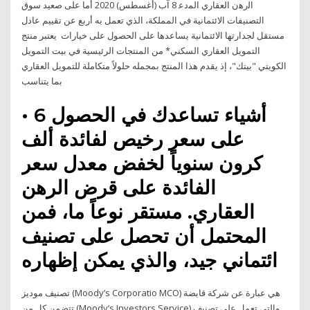
ﺍﻟﺭﻫﻥ ﺍﻟﻌﻘﺎﺭﻱ ﺍﻟﻤﺩﻋ 8 آب (أغسطس) 2020 أما على صعيد سوق
التصنيفات الائتمانية في المملكة، الذي تعمل به أربع عن تقييم عادل
مستقل لجدارتها الائتمانية يساعدها على الحصول على خيارات يعتبر منتج
التمويل العقاري السكني* من المنتجات الرئيسية في بيت التمويل
الكويتي "بيتك"، إذ يقدم هذا المنتج بمجمله حلولاً متكاملة للتمويل العقاري
بما يتناسب
• 6 أشياء تساعدك في الحصول
على سعر رخيص لفائدة ألف
كرون سنوياً لخفض معدل سعر
الفائدة على قرض الرهن
العقاري. مستقر نوعاً ما، فمن
المحتمل أن تحصل على تصنيف
ائتماني جيد، والذي يمكن إظهاره
تصنيف موديز (Moody’s Corporatio MCO) هي عبارة عن شركة قابضة
تتضمن كل من (Moody’s Investors Service) والتي تعمل على تصنيف