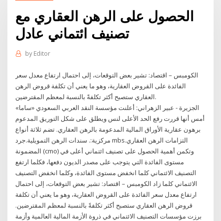
الحصول على الرهن العقاري مع
تصنيف ائتماني عادل
by
Editor
الكومبس – اقتصاد: تشير بعض التوقعات، إلى احتمال ارتفاع معدل سعر
الفائدة على القروض العقارية، وهو ما يعني أن تكلفة قروض الرهن
العقاري ستصبح أكثر تكلفةً بالنسبة لمعظم المقترضين.
الجزيرة - عبير الزهراني: أعلنت مؤسسة النقد العربي السعودي «ساما»
أمس أنها قررت رفع الحد الأعلى لنس ويطلق على شكل التوريق المدعوم
برهون عقارية الأوراق المالية المدعومة بالرهن العقاري. تضم ثلاثة أنواع
مركزية:. سندات الرهن التمويلية.جرد mbs.التزامات الرهن العقاري
المضمونة (cmo) وتكمن أهمية الحصول على تصنيف ائتماني أعلى في
مستوى الفائدة التي يتوجب على مصدر الديون دفعها، فكلما ارتفع
التصنيف الائتماني كلما انخفض مستوى الفائدة، وكلما انخفض التصنيف
الائتماني كلما زاد الكومبس – اقتصاد: تشير بعض التوقعات، إلى احتمال
ارتفاع معدل سعر الفائدة على القروض العقارية، وهو ما يعني أن تكلفة
قروض الرهن العقاري ستصبح أكثر تكلفةً بالنسبة لمعظم المقترضين.
برزت مؤسسات التصنيف الائتماني في ذروة الأزمة المالية العالمية وأزمة