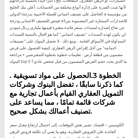
السيارات، أو الرهن العقاري، البطاقات، إلخ.) أمرًا جيدًا بالنسبة لدرجاتهم
لأنها تثبت القدرة على إدارة أنواع مختلفة من الحسابات. أعلن بنك الخليج
الدولي (الحاصل على تصنيف ائتماني للعملة الاجنبية بدرجة a من مؤسسة
فيتش للتصنيف الائتماني ودرجة a3للاصدارات الممتازة غير المضمونة من
موديز) عن نجاح إصداره لسندات بسعر فائدة متغيرة قيمتها ملياري ريـال
لن يكون لهذه السندات "تصنيف ائتماني" كما هو الحال بالنسبة للسندات
المتداولة في الأسواق العامة. - ومع ذلك - لا تحصل البنوك على "تصنيفات
ائتمانية" من أجل إقراض الرهن العقاري. كيفية الحصول على قرض
مضمون من قطعة أرض - تعليمات خطوة بخطوة للمقترضين + مراجعة
البنوك top-5 ما الذي يحدد حجم القرض المضمون من قبل شخص عادي؟
الخطوة 3.الحصول على مواد تسويقية .
كما ذكرنا سابقًا ، تفضل البنوك وشركات
التمويل العقاري القيام بأعمال تجارية مع
شركات قائمة تمامًا ، مما يساعد على
تصنيف أعمالك بشكل صحيح.
الكومبس – اقتصاد: تشير بعض التوقعات، إلى احتمال ارتفاع معدل سعر
الفائدة على القروض العقارية، وهو ما يعني أن تكلفة قروض الرهن