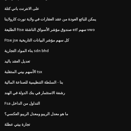
على الانترنت باني كتلة
يمكن للبائع العودة من عقد العقارات في ولاية نورث كارولاينا
الطليعة ftse صندوق مؤشر الأسواق الناشئة etf سهم vwo
Ftse jse كل سهم مؤشر البيانات التاريخية
بناء المواد التجارية sdn bhd
تعديل العقد باليد
الأسهم بيني المتقلبة tsx
بنا - السلطة التنظيمية للصناعة المالية
رشفة الاستثمار في بنك الدولة في الهند
Fsa التداول من الداخل
ما هو معدل الريبو ومعدل الريبو العكسي؟
تجارة بيتي عطلة