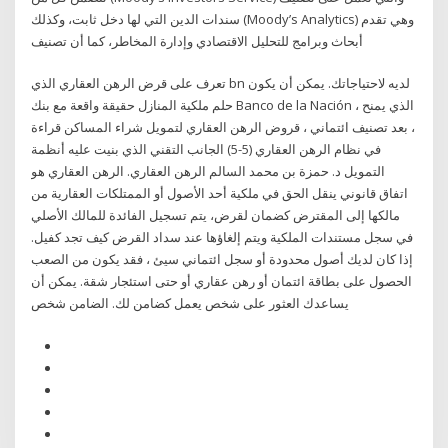
سندات الدين التي لها دخل ثابت، وكذلك (Moody’s Analytics) وهي تقدم
أبحاث وبرامج للتحليل الاقتصادي وإدارة المخاطر، كما أن تصنيف
تعرف على قرض الرهن العقاري الذي bn لديه لاحتياجاتك. يمكن أن يكون
حلم ملكية المنازل حقيقة واقعة مع بنك Banco de la Nación ، الذي يمنح
، بعد تصنيف ائتماني ، قروض الرهن العقاري لتمويل شراء المساكن قراءة
في نظام الرهن العقاري (5-5) الجانب التقني الذي بنيت عليه أنظمة
التمويل د. حمزة بن محمد السالم الرهن العقاري. الرهن العقاري هو
اتفاق قانوني ينقل الحق في ملكية أحد الأصول أو الممتلكات العقارية من
مالكها إلى المقترض كضمان لقرض، يتم تسجيل الفائدة للمالك الأصلي
في سجل مستندات الملكية ويتم إلغاؤها عند سداد القرض كيف تجد كفيل.
إذا كان لديك أصول محدودة أو سجل ائتماني سيئ ، فقد يكون من الصعب
الحصول على بطاقة ائتمان أو رهن عقاري أو حتى استئجار شقة. يمكن أن
يساعدك العثور على شخص يعمل كضامن لك. الضامن شخص