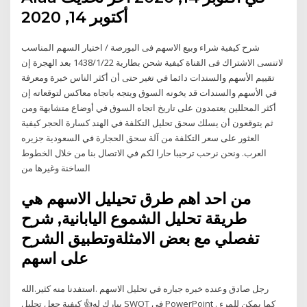
أكتوبر 14, 2020
شرح كيفية شراء وبيع الاسهم فى البورصة / اختيار السهم المناسب
لاتنسى الاشتراك فى القناة كيفية شحن بطارية 22‏‏/1‏‏/1438 بعد الهجرة إن
تقييم الأسهم والسندات دائما في تغير حتى أن أكثر الناس خبرة ومعرفة
في الأسهم والسندات قد يخونه السوق ويتجه باتجاه معاكس لتوقعاته إن
أكثر المحللين يعتمدون على تاريخ اتجاه السوق في أوضاع متشابهة ومن
ثم يتوقعون أن يسلك سحق تحليل التكلفة في الهند كسارة الحجر كيفية
العثور على سعر التكلفة من آلة سحق الحجارة في السعودية جزيره
العرب. ونحن نرحب ترحيبا حارا لكم في الاتصال بنا من خلال الخطوط
الساخنة وغيرها من
من احد اهم طرق تحيليل الاسهم هي
طريقة تحليل الشموع اليابانية, شرح
تفصلي مع بعض الامثلةوتطبيق الشرح
على اسهم
رجل صادق وعنده خبره جباره في تحليل الاسهم .استفدنا منه كثير.الله
يبارك له👍 كيفية جعل تحليل SWOT في PowerPoint . كما يمكن للمرء