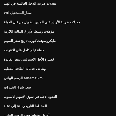
معدلات ضريبة الدخل العالمية في الهند
Wti اسعار المستقبل
معدلات ضريبة الأرباح على المدى الطويل من قبل الدولة
مؤهلات وسيط الأوراق المالية اللازمة
مايكروسوفت كورب تاريخ سعر السهم
حملة فيلم كامل على الانترنت
قصيرة الأجل الاسترليني سعر الفائدة
وظائف خدمات الطاقة النفطية
الرسم البياني saham tlkm
سعر شراء الخيارات
العقود الآجلة في سوق الأسهم الآسيوية
Usd إلى brl المخطط التاريخي
أصول مخطط حجم الرسم البياني