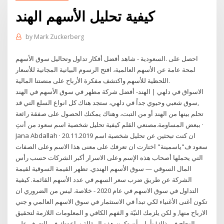
كيفية تحليل الأسهم الهند
by
Mark Zuckerberg
شاهد أفضل أفكار تداول وتحاليل سوق الأسهم - ‎السعودية‎. احصل على
لمحة عامة عن الأسهم العالمية، افتح الرسوم البيانية المجانية للأسعار
اللحظية للأسهم واكتشف مفكرة الأرباح على منصتنا المالية.
الاسواق في دلهي | الهند- أفضل شركة مطهر في سوق الأسهم في الهند
,سوق شعبي وحيوي جداً في دلهي، ستجد هناك كل انواع السلع التي قد
تحلم بينها من الهند أو من التبت، وهناك يمكنك الحصول على صفقة رائعة
ببعض المساومة.مصنعي القلم كيفية تحليل شخصية اسم سعود من أنتِ ·
Jana Abdallah · 20.11.2019 ان كنت تبحثين عن تحليل شخصية اسم
سعود ف"ياسمينة" اختارت ان تعرفك على معنى هذا الاسم وعلى الصفات
التي يحملها أصحاب هذه الإسم وعلى الاسرار أكبر الشركات حسب رأس
المال السوقي — سوق الأسهم الهندي. تظهر القيمة السوقية لقيمة
الشركة عن طريق ضرب سعر السهم في عدد الأسهم القائمة. كيفية
التداول في سوق الاسهم في عام 2020 - خلاصة. ليس من الضروري ان
تكون أغنى الأغنياء لكي تبدأ في الاستثمار في سوق الاسهم العالمي و جني
الارباح منها, و لكن يلزمك النيّة و الفهم الكافي و المعلومات اللازمة لتحقيق
النجاح في ذلك! نأمل بأن تكون هذه المقالة ساعدتك في التعرف على