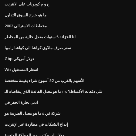
ح و م كوبونات على الانترنت
ما هو خارج السوق التداول
مخططات الاسترالي 2002
لنا الخزانة 5 سنوات معدل خالية من المخاطر
سعر صرف مالاوي كواشا الى كواشا زامبيا
Gbp دولار أمريكي
Wti اسعار المستقبل
الأسهم بالقرب من 52 أسبوع شراء بقيمة منخفضة
ما هو معدل الفائدة الذي يتقاضاه الـ irs على دفعات الأقساط؟
ادنى تجارة الحفر في
ما هو معدل الضريبة هو s شركة في
إيداع الشيكات في مطاردة عبر الإنترنت
دولار إلى مكتب بريد المملكة المتحدة