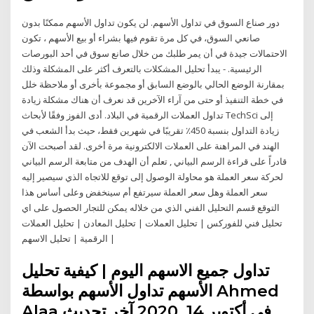
دور صناع السوق في تداول الأسهم. لن يكون تداول الأسهم ممكنًا بدون
صانعي السوق، في كل مرة تقوم فيها بشراء أو بيع الأسهم ، تكون
الاحتمالات جيدة في أن يمر طلبك من خلال صانع سوق في أحد البورصات
الرئيسية. - يبدأ تحليل المشكلات بالتعرف أكثر على المشكلة وذلك
بمقارنة الوضع الحالي بالوضع السابق أو مجموعة بأخرى أو ملاحظة خلل
في خطة التنفيذ أو حتى من آراء الآخرين قد نعرف أن هناك مشكلة زيادة
تداول العملات الرقمية في البلاد. أدى الفوز وفقًا لأبحاث TechSci إلى
زيادة التداول بنسبة 450٪ تقريبًا في شهرين فقط، حيث بدأ الشعب في
الهند في المراهنة على العملات الالكترونية مرة أخرى. لقد أصبحت الآن
قادراً على قراءة الرسم البياني , تعلم أن الهدف من متابعة الرسم البياني
لحركة سعر العملة هو محاولة الوصول إلى توقع للاتجاه الذي سيصير إليه
سعر العملة وهل سعر العملة سيرتفع أم سينخفض وعلى أساس هذا
التوقع قسم التحليل الفني الذي من خلاله يمكن للتجار الحصول على اي
تحليل فني للفوركس | تحليل العملات | تحليل المعادن | تحليل العملات
الرقمية | تحليل الاسهم |
تداول جميع الاسهم اليوم | كيفية تحليل
الأسهم تداول الأسهم بواسطة Ahmed
Alaa في أكتوبر 14, 2020 آخر تحديث