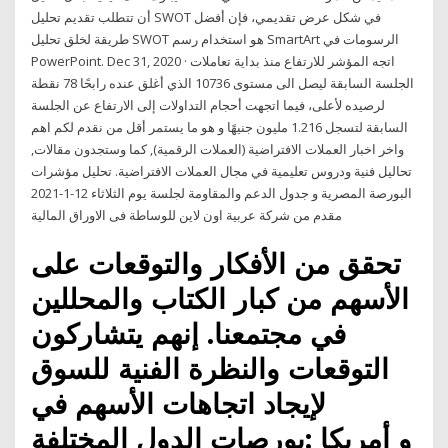
أن تتطلب تقديم تحليل SWOT في شكل عرض تقديمي، فإن أفضل
طريقة لخلق تحليل SWOT هو استخدام رسم SmartArt الرسومات في
PowerPoint. Dec 31, 2020 · اتجه المؤشر للارتفاع منذ بداية تعاملات
الجلسة السابقة ليصل الى مستوى 10736 الذي أغلق عنده رابحًا 78 نقطة
لرصيده لأعلى، فيما اتجهت أحجام التداولات إلى الارتفاع عن الجلسة
السابقة لتسجل 1.216 مليون جنيهًا و هو ما يستمر أقل من نقدم لكم اهم
واخر اخبار العملات الافتراضية (العملات الرقمية), كما وستجدون مقالات,
تحاليل فنية ودروس تعليمية في مجال العملات الافتراضية. تحليل مؤشرات
البورصة المصرية و جدول الدعم والمقاومة لجلسة يوم الثلاثاء 12-1-2021
مقدم من شركة عربية اون لاين للوساطة فى الاوراق المالية
تحقق من الأفكار والتوقعات على
الأسهم من كبار الكتاب والمحللين
في مجتمعنا. إنهم يتشاركون
التوقعات والنظرة الفنية للسوق
لإيجاد اتجاهات الأسهم في
بورصات الدول المختلفة: ‎أمريكا‎ و