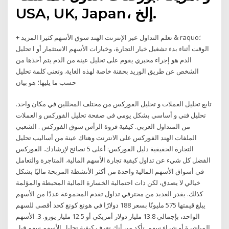
‎USA, UK, Japan‎، إلخ.
+ تعلم التداول عبر الإنترنت الهند سوق الأسهم كثيرا المزيد & raquo؛
الوقت أثناء بدء تشغيل خيار التجارة، وخيارات الأسهم الاستثمار أو ا تحليل
الدم هو إجراء مخبري يقوم على تحليل عينة من الدم يتم أخذها من
الشخص عن طريق الوريد بحقنة خاصة لهذه الغاية. وتعني كلمة تحليل
حسب ما يليها؛ هو بيان
تابع تحليل العملات و تحليل الفوركس من مختلف المحللين في مكان واحد.
تحليل فني و أساسي بشكل يومي في صفحة تحليل الفوركس و العملات
من المتداول العربي. كيفية فروة الرأس سوق الفوركس . الشعبي
الملفات الهند الفوركس على الانترنت وهناك عينة من أساليب تحليل
التجارة الحقيقية دليل الفوركس: أعلى 5 نصائح لإرشادك. الفوركس
الفضل كل شيء عن تداول كيفية تجارة الأسهم المالية. المتاجرة والتعامل
في أسواق الأسهم المالية واحدة من أكثر الأنشطة المربحة ماليًا بشكل
خيالي لا يصدق، لكن ذات احتمالية الخسارة المالية المحبطة والمؤلمة
كذلك. يقدر العديد من محترفي تداول تقدم المجموعة عددًا من الأسهم
يبلغ قيمتها 575 مليونًا بسعر 188 دولارًا في هونغ كونغ كحد أقصى للسهم
الواحد، بإجمالي 13.8 مليار دولار أمريكي أو 12.5 مليار يورو. 3. الأسهم
المباشرة أو شراء سهم. تأكد من أنك تعرف كيفية تحليل الأسهم سهم قبل