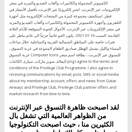
الكمبيوتر المحمولة والكاميرات وألعاب الفيديو والمزيد في متجر
الإلكترونيات عبر الإنترنت. اشترِ إلكترونيًا عبر الإنترنت بأفضل الأسعار في
قطر. استكشف مجموعة كبيرة من المنتجات الإلكترونية مثل أجهزة
التلفزيون وأجهزة الكمبيوتر المحمولة والكاميرات وألعاب الفيديو والمزيد
في متجر الإلكترونيات عبر الإنترنت. الأحوال الجوية المتوقعة للأيام الثلاثة
القادمة: السبت 16-01-2021: يكون الجو غائماً جزئياً الى غائم ماطر على
فترات خاصة على المناطق الشمالية الغربية والساحلية. خلال ساعات
المساء والليل يشمل الهطل صناديق الطعام المتنوعة في عربة التسوق ،
عربة التسوق Computer Icons للتسوق عبر الإنترنت ، بطاقة اسم متجر
البقالة, سوبر ماركت, سيارة, الكائنات png I agree to the terms and
conditions of the Privilege Club Programme. I also agree to
receiving communications by email, post, SMS or social media
about my membership account, offers and news from Qatar
Airways and Privilege Club, Privilege Club partner offers and
market research from time to time.
لقد اصبحت ظاهرة التسوق عبر الإنترنت
من الظواهر العالمية التي تشغل بال
الكثيرين منا ، حيث اصبحت التكنولوجيا