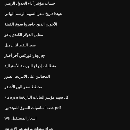
حساب مؤشر أداء الجدول الزمني
هوندا تاريخ سعر السهم الرسم البياني
الأخوين الذين حاصروا سوق الفضة
مقابل الدولار الكندي ياهو
سعر النفط لنا برميل
فوركس آخر أخبار gbpjpy
متطلبات إدراج البورصة الأسترالية
المحتالين على الانترنت الصور
مخطط سعر البن الأخضر
Ftse jse كل سهم مؤشر البيانات التاريخية
حصة أساسيات السوق للمبتدئين pdf
Wti اسعار المستقبل
شراء سندات ورقية عبر الإنترنت