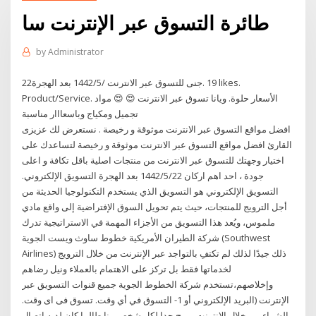
طائرة التسوق عبر الإنترنت سا
by
Administrator
22‏‏/5‏‏/1442 بعد الهجرة ‎جنى للتسوق عبر الانترنت‎. 19 likes.
Product/Service. الأسعار حلوة. ويانا تسوق عبر الانترنت 😍 😍 مواد
تجميل ومكياج وباسعااار مناسبة
افضل مواقع التسوق عبر الانترنت موثوقة و رخيصة . نستعرض لك عزيزى
القارئ افضل مواقع التسوق عبر الانترنت موثوقة و رخيصة لتساعدك على
اختيار وجهتك للتسوق عبر الانترنت من منتجات اصلية باقل تكافة و اعلى
جودة ، احد اهم اركان 22‏‏/5‏‏/1442 بعد الهجرة التسويق الإلكتروني.
التسويق الإلكتروني هو التسويق الذي يستخدم التكنولوجيا الحديثة من
أجل الترويج للمنتجات، حيث يتم تحويل السوق الإفتراضية إلى واقع مادي
ملموس، ويُعد هذا التسويق من الأجزاء المهمة في الاستراتيجية تدرك
شركة الطيران الأمريكية خطوط ساوث ويست الجوية (Southwest
Airlines) ذلك جيدًا لذلك لم تكتفِ بالتواجد عبر الإنترنت من خلال الترويج
لخدماتها فقط بل تركز على الاهتمام بالعملاء ونيل رضاهم
وإخلاصهم،تستخدم شركة الخطوط الجوية جميع قنوات التسويق عبر
الإنترنت (البريد الإلكتروني أو 1- التسوق في أي وقت. تسوق فى اى وقت.
الشراء من خلال الإنترنت مريح جدا لكل شخص منا طالما كان لديه اتصال