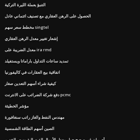
التنبؤ بعملة الليرة التركية
الحصول على الرهن العقاري مع تصنيف ائتماني عادل
مخطط سعر سهم singtel
إشعار تغيير معدل الرهن العقاري
معدل الضريبة على ira rmd
تمديد ساعات التداول باراماتا ويستفيلد
اتفاقية بيع العقارات في كاليفورنيا
كيفية شراء أسهم التعدين صغار
دفع شركة الضرائب على الانترنت pcmc
مؤشر الخطيئة
مهندس النفط والغاز راتب سنغافورة
الصين أسهم الطاقة الشمسية
أي بيان غير صحيح حول معدل الأموال الفيدرالية وسعر الخصم