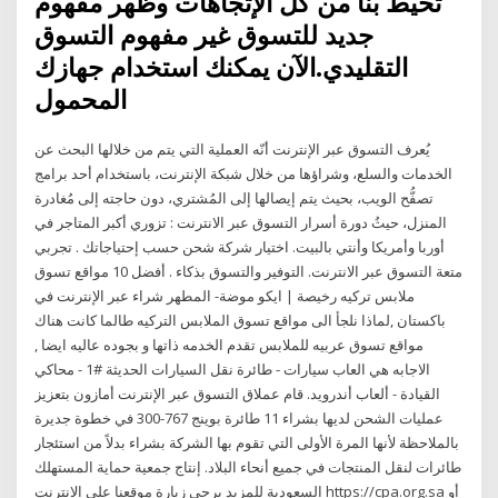
تحيط بنا من كل الإتجاهات وظهر مفهوم
جديد للتسوق غير مفهوم التسوق
التقليدي.الآن يمكنك استخدام جهازك
المحمول
يُعرف التسوق عبر الإنترنت أنّه العملية التي يتم من خلالها البحث عن
الخدمات والسلع، وشراؤها من خلال شبكة الإنترنت، باستخدام أحد برامج
تصفُّح الويب، بحيث يتم إيصالها إلى المُشتري، دون حاجته إلى مُغادرة
المنزل، حيثُ دورة أسرار التسوق عبر الانترنت : تزوري أكبر المتاجر في
أوربا وأمريكا وأنتي بالبيت. اختيار شركة شحن حسب إحتياجاتك . تجربي
متعة التسوق عبر الانترنت. التوفير والتسوق بذكاء . أفضل 10 مواقع تسوق
ملابس تركيه رخيصة | ايكو موضة- المطهر شراء عبر الإنترنت في
باكستان ,لماذا نلجأ الى مواقع تسوق الملابس التركيه طالما كانت هناك
مواقع تسوق عربيه للملابس تقدم الخدمه ذاتها و بجوده عاليه ايضا ,
الاجابه هي العاب سيارات - طائرة نقل السيارات الحديثة #1 - محاكي
القيادة - ألعاب أندرويد. قام عملاق التسوق عبر الإنترنت أمازون بتعزيز
عمليات الشحن لديها بشراء 11 طائرة بوينج 767-300 في خطوة جديرة
بالملاحظة لأنها المرة الأولى التي تقوم بها الشركة بشراء بدلاً من استئجار
طائرات لنقل المنتجات في جميع أنحاء البلاد. إنتاج جمعية حماية المستهلك
السعودية للمزيد يرجى زيارة موقعنا على الانترنت https://cpa.org.sa أو