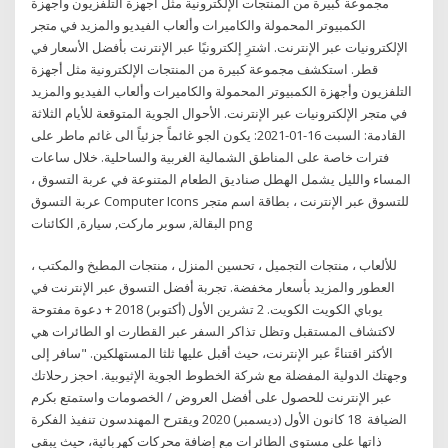
مجموعة كبيرة من المنتجات الإلكترونية مثل أجهزة التلفزيون وأجهزة
الكمبيوتر المحمولة والكاميرات وألعاب الفيديو والمزيد في متجر
الإلكترونيات عبر الإنترنت. اشترِ إلكترونيًا عبر الإنترنت بأفضل الأسعار في
قطر. استكشف مجموعة كبيرة من المنتجات الإلكترونية مثل أجهزة
التلفزيون وأجهزة الكمبيوتر المحمولة والكاميرات وألعاب الفيديو والمزيد
في متجر الإلكترونيات عبر الإنترنت. الأحوال الجوية المتوقعة للأيام الثلاثة
القادمة: السبت 16-01-2021: يكون الجو غائماً جزئياً الى غائم ماطر على
فترات خاصة على المناطق الشمالية الغربية والساحلية. خلال ساعات
المساء والليل يشمل الهطل صناديق الطعام المتنوعة في عربة التسوق ،
عربة التسوق Computer Icons للتسوق عبر الإنترنت ، بطاقة اسم متجر
البقالة, سوبر ماركت, سيارة, الكائنات png
للألعاب ، منتجات التجميل ، تحسين المنزل ، منتجات المطبخ والمكتب ،
العطور والمزيد بأسعار مخفضة. تجربة أفضل التسوق عبر الإنترنت في
يوباي الكويت الكويت. 2 تشرين الأول (أكتوبر) 2018 + دعوة مفتوحة
لاكتشاف المستقبل وتظل تذاكر السفر عبر القطارت او الطائرات هي
الأكثر اقتناءً عبر الإنترنت، حيث أقبل عليها ثلثا المستهلكين. "سافر إلى
وجهتك الدولية المفضلة مع شركة الخطوط الجوية الإثيوبية. احجز رحلاتك
عبر الإنترنت للحصول على أفضل العروض / الخصومات واستمتع بكرم
الضيافة 18 كانون الأول (ديسمبر) 2020 ويقترح المهندسون تنفيذ الفكرة
ذاتها على مستوى الطائرات مع إضافة محركات كهربائية، حيث يبقى