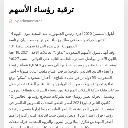
ترقية رؤساء الأسهم
by
Administrator
14 أيلول (سبتمبر) 2020 أجرى رئيس الجمهورية عبد المجيد تبون، اليوم
الإثنين، حركة واسعة في سلك رؤساء الدوائر. وحسب بيان لرئاسة
الجمهورية، فإن هذه الحركة شملت ترقية 131
Jan 19, 2021 · وقد أنهى سوق الأسهم السعودية “تداول”، تعاملات الأحد
باللون الأحمر ليواصل خسائره للجلسة الثانية على التوالي ، بنسبة 0.27%
ليفقد 23.78 نقطة من رصيده، هبط بها إلى مستوى 8,874.9 نقطة. رؤساء
وأعضاء النادي الخالدي بالوجه: نترقب افتتاح ملعب الـ 60 مليوناً – أخبار
السعودية; 53 دولة تراهن على «اللقاح» – أخبار السعودية “مبكو” توقع
اتفاقية تجديد تسهيلات مع “بنك الرياض” بـ 101 عالم الطاقة تصدر خلال
ساعات قليلة حركة التنقلات المترقبة بين رؤساء الشركات بقطاع البترول ،
وتشمل الحركة تعيين رؤساء جدد لشركات سيخرج رؤسائها الحاليين 12
كانون الثاني (يناير) 2021 أصدر العضو المنتدب للتسويق العالمي في
مؤسسة البترول الكويتية عبدالناصر الفليج تعميما إداريا يقضي بترقية 5
رؤساء فرق اعتبارا من 1 وتعين رئيس جديد لخالدة. كتب رأفت إبراهيم
أصدر المهندس طارق الملا وزير البترول والثروة المعدنية حركة تنقلات
وتكليفات للسادة رؤساء الشركات بقطاع البترول بهدف …