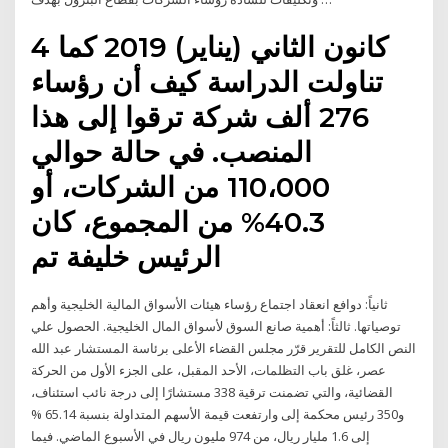
4 كانون الثاني (يناير) 2019 كما
تناولت الدراسة كيف أن رؤساء
276 ألف شركة ترقوا إلى هذا
المنصب. في حالة حوالي
110،000 من الشركات، أو
40.3% من المجموع، كان
الرئيس خليفة تم
ثانياً: دوافع انعقاد اجتماع رؤساء هيئات الأسواق المالية الخليجية وأهم
توصياتها. ثالثاً: أهمية صانع السوق لأسواق المال الخليجية. الحصول علي
النص الكامل للتقرير قرّر مجلس القضاء الأعلى برئاسة المستشار عبد الله
عصر، غلق باب التظلمات، الأحد المقبل، على الجزء الأول من الحركة
القضائية، والتي تضمنت ترقية 338 مستشارًا إلى درجة نائب استئناف،
و350 رئيس محكمة إلى وارتفعت قيمة الأسهم المتداولة بنسبة 65.14 %
إلى 1.6 مليار ريال، من 974 مليون ريال في الأسبوع الماضي. فيما