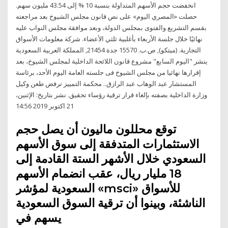
انخفضت حجم الأسهم المتداولة بنسبة 10 % إلى 43.54 مليون سهم.
حصلت «المصري اليوم» على نص قانون مجلس الشيوخ بعد مراجعته
بقسم التشريع والفتوى بمجلس الدولة، وبعد موافقة مجلس النواب عليه
نهائيًا خلال جلسة الأربعاء بأغلبية ثلثي الأعضاء. شركة معلومات الأسواق
التجارية. (ميتكو), ص.ب. 15570 جدة 21454, المملكة العربية السعودية
ينشر "اليوم السابع" مشروع قانون اللائحة الداخلية لمجلس الشيوخ، بعد
إقرارها نهائيا من مجلس الشيوخ فى جلسته العامة اليوم الأحد، برئاسة
المستشار عبد الوهاب عبد الرازق.. محكمة التمييز ترفض طعن وكيل
وزارة الداخلية بصفته بإلغاء قرار ترقية رؤساء تحقيق. نشر بتاريخ: الإثنين،
21 اكتوبر 2019 14:56
توقع محللون ماليون أن يصل حجم
الاستثمارات المتدفقة إلى سوق الأسهم
السعودي خلال الأشهر الستة القادمة إلى
18 مليار ريال، عقب انضمام الأسهم
السعودية لمؤشر «msci» للأسواق
الناشئة، وبينوا أن ترقية السوق السعودية
يسهم في