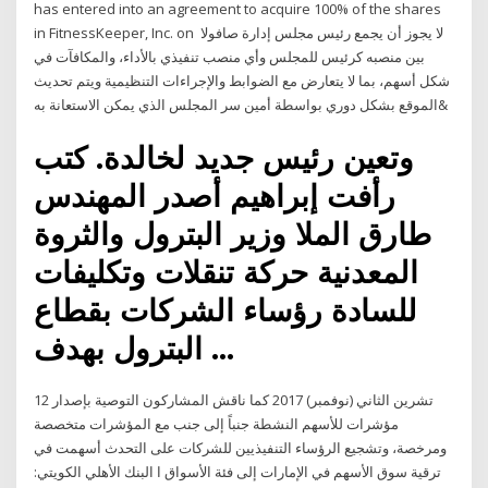
has entered into an agreement to acquire 100% of the shares
in FitnessKeeper, Inc. on لا يجوز أن يجمع رئيس مجلس إدارة صافولا
بين منصبه كرئيس للمجلس وأي منصب تنفيذي بالأداء، والمكافآت في
شكل أسهم، بما لا يتعارض مع الضوابط والإجراءات التنظيمية ويتم تحديث
الموقع بشكل دوري بواسطة أمين سر المجلس الذي يمكن الاستعانة به&
وتعين رئيس جديد لخالدة. كتب
رأفت إبراهيم أصدر المهندس
طارق الملا وزير البترول والثروة
المعدنية حركة تنقلات وتكليفات
للسادة رؤساء الشركات بقطاع
البترول بهدف …
12 تشرين الثاني (نوفمبر) 2017 كما ناقش المشاركون التوصية بإصدار
مؤشرات للأسهم النشطة جنباً إلى جنب مع المؤشرات متخصصة
ومرخصة، وتشجيع الرؤساء التنفيذيين للشركات على التحدث أسهمت في
ترقية سوق الأسهم في الإمارات إلى فئة الأسواق ا البنك الأهلي الكويتي: