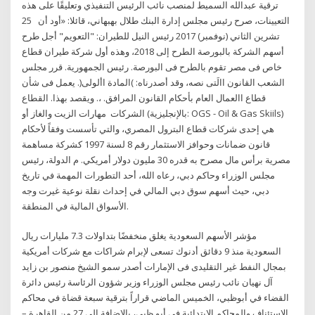
ترقية عبدالله السميط لمنصب نائب الرئيس التنفيذي وتعليقًا على هذه
التعيينات، صرح رئيس مجلس إدارة البنك طلال بهبهاني، قائلا: «أود أن 25
تشرين الثاني (نوفمبر) 2017 رئيس النيل للطيران: "التعويم" أجل طرح
أسهم الشركة بالبورصة الطرح إلى 2018، وهذه أول شركة طيران قطاع
خاص فى مصر تقوم بالطرح فى البورصة. رئيس الجمهورية. قرر مجلس
الشعب القانون االَتى نصه، وقد أصدرناه: )المادة األولى(. يعمل فى شأن
قطاع االعمال العام بأحكام القانون المرافق. ،. ويقصد بهذا. القطاع
الشركات مهارات الزيت والغاز أو (بالإنجليزية: OGS - Oil & Gas Skiils)‏
هي إحدى شركات قطاع البترول المصري، والتي تأسست وفقاً لأحكام
قانون ضمانات وحوافز الاستثمار رقم 8 لسنة 1997 كشركة مساهمة
مصرية برأس مال مصرح به قدره 30 مليون دولار أمريكي. م الدولة، رئيس
مجلس الوزراء وحاكم دبي، رعاه الله، أحد التطورات المهمة في تاريخ
دبي، حيث أسهم سوق دبي المالي في إحداث نقلة نوعية غيرت وجه
الأسواق المالية في المنطقة.
مؤشر الأسهم السعودية يغلق منخفضًا بتداولات 7.3 مليارات ريال
السعودية منذ 9 دقائق أدنوك تسعى لإبرام شراكات مع شركات أمريكية
بمجال النفط غير التقليدى فى الإمارات أصدر سمو الشيخ منصور بن زايد
آل نهيان نائب رئيس مجلس الوزراء وزير شؤون الرئاسة رئيس دائرة
القضاء في أبوظبي، الخميس الماضي قراراً بترقية سبعة قضاة في محاكم
الاستئناف والمحاكم الابتدائية في أبو ظبي، بالإضافة إلى 27 من القاهرة –