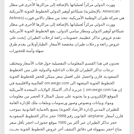
وورث الدولي مركزاً لعملياتها بالإضافة إلى مراكزها الأخرى في مطار
شيكاغو أوهير الدولي الخطوط الجوية الأمريكية (بالإنجليزية: American
Airlines) هي شركة طيران الوطنية الأمريكية، تتخذ من مطار دالاس فورت
وورث الدولي مركزاً لعملياتها بالإضافة إلى مراكزها الأخرى في مطار
شيكاغو أوهير الدولي ومطار ميامي الدولي، يقع الخطوط الجوية الأمريكية
تقدم عروض تذاكر عظيمة, خصومات رائعة لرحلات الطيران. إبحث على
عروض رائعة و رحلات طيران مخفضة الأسعار. الطيارأونلاين يقدم طرق
سهلة وآمنة للحجوزات
تجدون في هذا القسم المعلومات التفصيلية حول فئات الأسعار ومختلف
درجات تذاكر الطيران للرحلات الداخلية والدولية على متن الخطوط
السعودية. قارن واحصل على افضل سعر ممكن للحجز للخطوط الجوية
العالمية والاقليمية في om.wego.com الخطوط الجوية المتجهة الى
جزيرة أداك, ألاسكا, الولايات المتحدة الأمريكية | om.wego.com إن هذا
الموقع الإلكتروني و ما يحتويه على سبيل المثال لا الحصر من معلومات
ومواد وبيانات ونصوص وصور ورسومات وملفات ملك للإدارة العامة
للطيران المدني (إدارة الأرصاد الجوية) يتمتع بالحماية القانونية بموجب
القانون رقم (1999 حجز تذاكر الخطوط السعودية :airplane: قارن أسعار
حجز تذاكر الطيران عبر أكثر من 1000 موقع حجوزات احجز بأقل سعر
متاح احجز بسهولة في دقائق اكتشف آخر عروض الخطوط الجوية بحــث