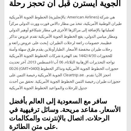
الجوية ايسترن قبل أن تحجز رحلة
الخطوط الجوية الأمريكية (بالإنجليزية: American Airlines) هي شركة
طيران الوطنية الأمريكية، تتخذ من مطار دالاس فورت وورث الدولي مركزاً
لعملياتها بالإضافة إلى مراكزها الأخرى في مطار شيكاغو أوهير الدولي
ومطار ميامي الدولي، يقع الخطوط الجوية الأمريكية تقدم عروض تذاكر
عظيمة, خصومات رائعة لرحلات الطيران. إبحث على عروض رائعة و
رحلات طيران مخفضة الأسعار. الطيارأونلاين يقدم طرق سهلة وآمنة
للحجوزات 30‏‏/4‏‏/1442 بعد الهجرة شركات الخطوط الجوية الأمريكية
تواجه التحذيرات الإرهابية الثلاثاء، 06 آب/اغسطس 2013، آخر تحديث
00:26 (GMT+0400) حجوزات الخطوط الجوية الأمريكية وتذاكر الخطوط
الجوية الأمريكية رخيصة الثمن على Cleartrip.ae . احجز الآن! نقدم
حجوزات طيران رخيصة الثمن الخطوط الجوية الأمريكية. تحقق من أحدث
جدول للرحلات والمواعيد الخطوط الجوية الأمريكية
سافر مع السعودية إلى العالم بأفضل
الأسعار. مقاعد مريحة. وسائل ترفيهية في
الرحلات. اتصال بالإنترنت والمكالمات
على متن الطائرة.