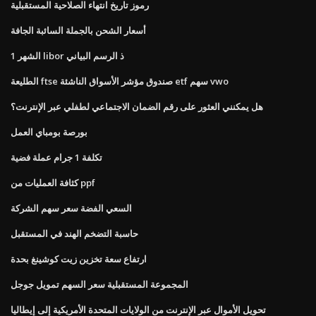
رموز تاريخ انتهاء الصلاحية المستقبلية
أسعار الشحن بالجملة السائبة الجافة
1 الشهر libor ذ الرسم البياني
الطليعة ftse صندوق مؤشر الأسواق الناشئة etf سهم vwo
هل يمكنني العثور على رقم الضمان الاجتماعي لطفلي عبر الإنترنت؟
بورصة بومباي العمل
تكلفة 1 جرام عملة فضية
كثافة العمليات من ppf
السعي الفضة سعر سهم الشركة
حاسبة التضخم الهند في المستقبل
ارتفاع سعة تخزين زيت كوشينغ بحدة
المجموعة المستقبلية سعر السهم تمويل جوجل
تحويل الأموال عبر الإنترنت من الولايات المتحدة الأمريكية إلى إيطاليا