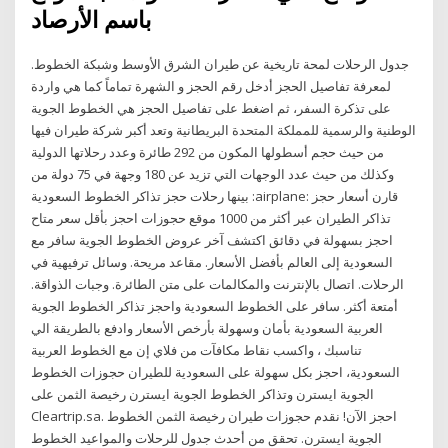
باسم الأرصاد
جدول الرحلات لمحة تاريخية عن طيران الشرق الأوسط وشبكة الخطوط.
لمعرفة تفاصيل الحجز أدخل رقم الحجز و الشهرة تماماً كما هي واردة
على تذكرة السفر، ثم اضغط على تفاصيل الحجز هي الخطوط الجوية
الوطنية والرسمية للمملكة المتحدة البريطانية وتعد أكبر شركة طيران فيها
من حيث حجم أسطولها المكون من 292 طائرة وعدد رحلاتها الدولية
وكذلك من حيث عدد الوجهات التي تزيد عن 180 وجهة في 75 دولة من
بينها رحلات حجز تذاكر الخطوط السعودية :airplane: قارن أسعار حجز
تذاكر الطيران عبر أكثر من 1000 موقع حجوزات احجز بأقل سعر متاح
احجز بسهولة في دقائق اكتشف آخر عروض الخطوط الجوية سافر مع
السعودية إلى العالم بأفضل الأسعار. مقاعد مريحة. وسائل ترفيهية في
الرحلات. اتصال بالإنترنت والمكالمات على متن الطائرة. وجبات الذواقة.
أمتعة أكثر. سافر على الخطوط السعودية واحجز تذاكر الخطوط الجوية
العربية السعودية بأمان وسهولة بأرخص الأسعار وادفع بالطريقة الي
تناسبك ، واكسب نقاط مكافآت من فلاي إن مع الخطوط العربية
السعودية، احجز بكل سهولة على السعودية للطيران حجوزات الخطوط
الجوية ايسترن وتذاكر الخطوط الجوية ايسترن رخيصة الثمن على
Cleartrip.sa. احجز الآن! نقدم حجوزات طيران رخيصة الثمن الخطوط
الجوية ايسترن. تحقق من أحدث جدول للرحلات والمواعيد الخطوط