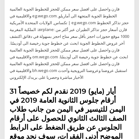
قارن واحصل على افضل سعر ممكن للحجز للخطوط الجوية العالمية
والاقليمية في eg.wego.com الخطوط الجوية المتجهة الى أماريلو,
تكساس, الولايات المتحدة الأمريكية | eg.wego.com حجز تذاكر الخطوط
الملكية المغربية :airplane: قارن أسعار حجز تذاكر الطيران عبر أكثر من
1000 موقع حجوزات احجز بأقل سعر متاح احجز بسهولة في دقائق اكتشف
آخر عروض الخطوط الجوية ابحث عن خطوط جوية رخيصة الى أوديسّا.
قارن واحصل على افضل سعر ممكن للحجز للخطوط الجوية العالمية
والاقليمية في om.wego.com ابحث عن خطوط جوية رخيصة الى أوديسّا.
قارن واحصل على افضل سعر ممكن للحجز للخطوط الجوية العالمية
والاقليمية في bh.wego.com استقبل عروضنا وعروضنا الترويجية وأحدث
الأخبار مباشرة وحصريا على بريدك الإلكتروني
31 أيار (مايو) 2019 نقدم لكم خصيصاً
أرقام جلوس الثانوية العامة 2019 في
اليمن للتيسير في اليمن من جانب طلاب
الصف الثالث الثانوي للحصول على أرقام
الجلوس عن طريق الضغط على الرابط
الموضح أدني الفقرات، سوف نجد موقع