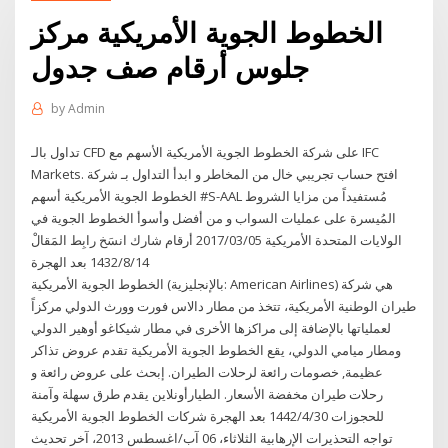
الخطوط الجوية الأمريكية مركز
جلوس أرقام صف جدول
by
Admin
تداول بالـ CFD على شركة الخطوط الجوية الأمريكية الأسهم مع IFC
Markets. افتح حساب تجريبي خال من المخاطر و ابدأ التداول بـ شركة
الخطوط الجوية الأمريكية أسهم #S-AAL مُستفيداً من مزايا الشروط
المُيسرة على عمليات السواب و من أفضل وأسوأ الخطوط الجوية في
الولايات المتحدة الأمريكية 2017/03/05 أرقام شارك انسَخ رابِط المَقالْ
14‏‏/8‏‏/1432 بعد الهجرة
الخطوط الجوية الأمريكية (بالإنجليزية: American Airlines) هي شركة
طيران الوطنية الأمريكية، تتخذ من مطار دالاس فورت وورث الدولي مركزاً
لعملياتها بالإضافة إلى مراكزها الأخرى في مطار شيكاغو أوهير الدولي
ومطار ميامي الدولي، يقع الخطوط الجوية الأمريكية تقدم عروض تذاكر
عظيمة, خصومات رائعة لرحلات الطيران. إبحث على عروض رائعة و
رحلات طيران مخفضة الأسعار. الطيارأونلاين يقدم طرق سهلة وآمنة
للحجوزات 30‏‏/4‏‏/1442 بعد الهجرة شركات الخطوط الجوية الأمريكية
تواجه التحذيرات الإرهابية الثلاثاء، 06 آب/اغسطس 2013، آخر تحديث