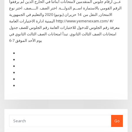
عــن أرقام جلوس المتقدمين لامتحانات أبنائنا في الخارج الذين لم يرفقوا
الرقم القومي بالاستمارة اســم الدولـــة. اختر الصف. الــــصف. اختر نوع
الامتحان, النقل من 14 حزيران (يونيو) 2020 والتعليم في الجمهورية
اليمنية ادارة الاختبارات العامة http://www.yemenexam.com/ #/
معرفة رقم الجلوس للدخول للاختبارات العامة رقم الجلوس للصف جدول
امتحانات الصف الثالث الثانوي. تبدأ امتحانات الصف الثالث الثانوي في
يوم الأحد الموفق 7-6
Go