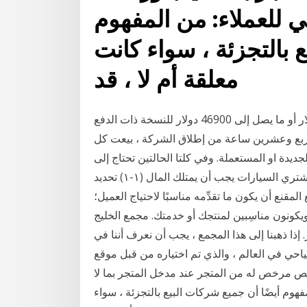
ي للعملاء: من المفهوم
 بالتجزئة ، سواء كانت
معلقة أم لا ، قد
السيارة ، التي تم إدراجها للطلب المسبق مقابل 26000 دولار أو ما يصل إلى 46900 دولار للنسخة ذات الدفع
مسافة 1000 ميل. في غضون أربع وعشرين ساعة من إطلاق الشركة ، بيعت كل
ديدة او المستعملة. وفي كلتا الحالتين تحتاج إلى
المال، فمن يبيع السيارات يكون من أصحاب الأموال، ومن يشتري السيارات يجب أن يمتلك المال (١-١) تحديد
لمقنع أن يكون ما تقدِّمه مناسبًا لاحتياج العميل؛
ويكونون مناسِبين لمنتجك أو خدمتك. مجمع الخليج
. يبلغ طول مجمع الخليج الفارسي 500،000 متر. إذا ذهبنا إلى هذا المجمع ، يجب أن نعرف أننا في
عالم ، والذي تم اختياره من قبل موقع Emporis الشهير ، وهو
 مرخص له من المتجر عند مدخل المتجر بما لا
مفهوم أيضًا أن جميع شركات البيع بالتجزئة ، سواء