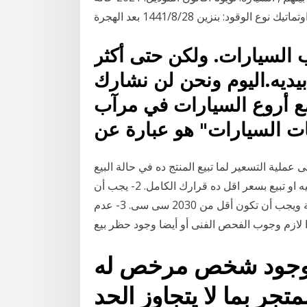
الوقود: بنزين 28‏‏/8‏‏/1441 بعد الهجرة
السيارات. ولكن حتى أكثر
يديه.اليوم ونحن لن نشارك
مع أروع السيارات في مرآب
ات السيارات" هو عبارة عن
ملية التسعير لما تبيع المنتج ده في حالة البيع
قطاعي. والسعر ده استشاري مش اكتر ممكن تزود عليه او تبيع بسعر اقل ده قرارك الكامل. 2- يجب أن
تكون السيارة نوعها يعتبر ترخيص ملاكى أو دراجة نارية ويجب أن تكون أقل من 2030 سى سى. 3- عدم
 وجود شخص مرخص له
جر بما لا يتجاوز الحد