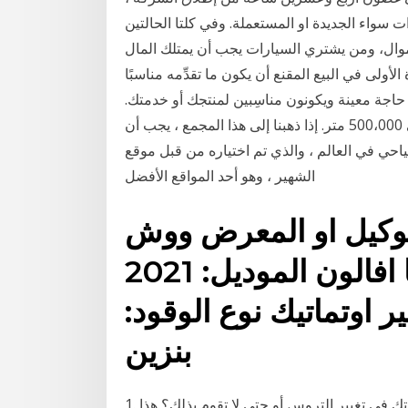
ت سواء الجديدة او المستعملة. وفي كلتا الحالتين
موال، ومن يشتري السيارات يجب أن يمتلك المال
 الأولى في البيع المقنع أن يكون ما تقدِّمه مناسبًا
م حاجة معينة ويكونون مناسِبين لمنتجك أو خدمتك.
مجمع الخليج الفارسي. يبلغ طول مجمع الخليج الفارسي 500،000 متر. إذا ذهبنا إلى هذا المجمع ، يجب أن
في العالم ، والذي تم اختياره من قبل موقع Emporis
الشهير ، وهو أحد المواقع الأفضل
لوكيل او المعرض ووش
الفرق بينهم , السيارة: تويوتا افالون الموديل: 2021
ير اوتماتيك نوع الوقود:
بنزين
1. عدم وجود استجابة في التروس أثناء القيادة هل تحير سيارتك في تغيير التروس أو حتى لا تقوم بذلك؟ هذا