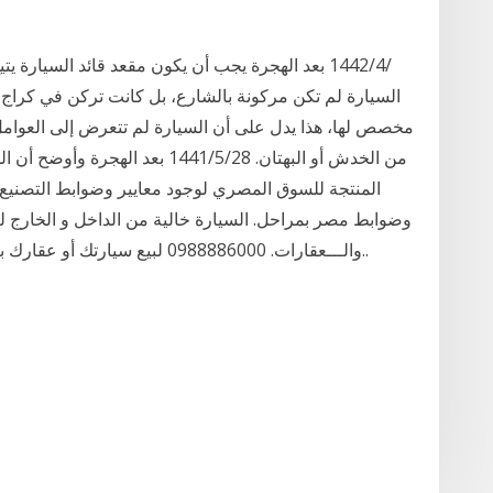
مخصص لها، هذا يدل على أن السيارة لم تتعرض إلى العوامل ا
من الخدش أو البهتان. 28‏‏/5‏‏/1441
المنتجة للسوق المصري لوجود معايير وضوابط التصنيع و
وضوابط مصر بمراحل. السيارة خالية من الداخل و الخارج للات
والـــعقارات. 0988886000 لبيع سيارتك أو عقارك باسرع الوسائل يرجى التواصل معنا ((نشتري.. نبيع..