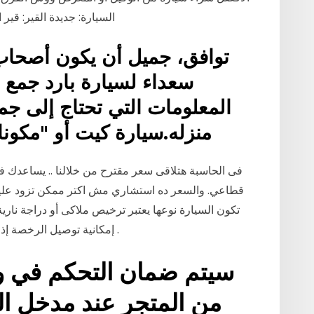
السيارة: جديدة القير: قير اوتماتيك نوع 
توافق، جميل أن يكون أصحاب 
سعداء لسيارة بارد جمع ب
المعلومات التي تحتاج إلى ج
منزله.سيارة كيت أو "مكون
فى الحاسبة هتلاقى سعر مقترح من خلالنا .. يساعدك فى ع
إمكانية توصيل الرخصة إذا لازم وجوب الفحص الفنى أو أيضا وجود حظر بيع .
سيتم ضمان التحكم في
من المتجر عند مدخل المت