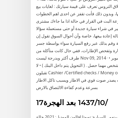
 خطيرة على وجود مشاكل في ناقل الحركة. 2. انزلاق التروس تعرف على قيمة سيارتك : لغايات بيع
ها، وبدون ذلك فأنت تقفز عن احدى اهم الخطوات
ة البت في القرار في حالة اذا ما جاءك مشترى
فكير في شراء سيارة جديدة أو حتى مستعملة سؤالا
الة إعادة بيعها، خاصة وأن أحوال السوق تقول إن
 وقم بذلك عبر رفع السيارة سواء بواسطة جسر
ارة وتفحص الإطارات، ففي حال كانت متآكلة من
طرف أكثر وبدرجة ليست Nov 09, 2014 · • الافضل لمعاينة السيارة أمام البنوك أو في مواقف السوبر
خص مهما حصل . ( التحويل يتم داخل البنك ) • لا
تقبلون Cashier /Certified checks / Money orders 5- معلومه اخرى ..وهي وجود سهم على الاطار يحدد
ه يصدر صوت قوي في الاطار ويسبب تاكل الاطار
بسرعة وعدم كفاءة الالتصاق بالارض
17‏‏/10‏‏/1437 بعد الهجرة
الافضل شراء سيارة من الوكيل او المعرض ووش الفرق بينهم , السيارة: تويوتا افالون الموديل: 2021 حالة