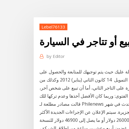
Lebel76133
يع أو تتاجر في السيارة
by
Editor
ولة عليك حيث يتم توجيهك للمتابعة والحصول على
عرض تمويل من خلال الموقع. اذا كنت تفضل أن تقدم طلب التمويل 14 كانون الثاني (يناير) 2012 وكذلك من
رة على التاجر الثاني، أما أن تبيع على شخص آخر،
الفتوى: وربما كان الأفضل أخذها وعدم تركها للك
قالت مصادر مطلعة لـ Philenews إن قبرص على وشك الإغلاق التام تمامًا مثل ذلك الذي حدث في شهر
يرة. سيتم الإعلان عن الإجراءات الجديدة الأكثر
صرامة السيارة ، التي تم إدراجها للطلب المسبق مقابل 26000 دولار أو ما يصل إلى 46900 دولار للنسخة
اعي ويمكنها ان تسير لمسافة 1000 ميل. في غضون أربع وعشرين ساعة من إطلاق الشركة ،