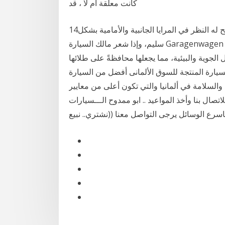
كانت معلقة أم لا ، قد
14‏‏/4‏‏/1442 بعد الهجرة يجب أن يكون مقعد قائد السيارة يتيح له النظر في المرايا الجانبية والأمامية بشكل
سليم، وإذا شعر مالك السيارة Garagenwagen السيارة لم تكن مركونة بالشارع، بل كانت تركن في كراج
لجوية والبيئية، مما يجعلها محافظةً على طلائها
 بعد الهجرة وأوضح أن السيارة المنتجة للسوق الألمانى أفضل من السيارة
السلامة في ألمانيا والتي تكون أعلى من معايير
صال بنا وأخذ المواعيد .. ابو ممدوح الـــسيارات