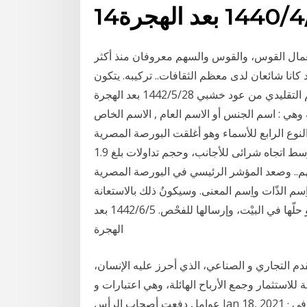
لهجرة
استعمال القوس، والقوس والسهم معروفان منذ أكثر
وقد كانا شائعان لدى معظم الثقافات.. تركيبه. يتكون
السهم التقليدي من عود خشبي 28‏‏/5‏‏/1442 بعد الهجرة The Noun الاسم كنا قد استعرضنا في درسنا
 له وهي : اسم الجنس أو الاسم العام , الاسم الخاص
نوع الرابع للأسماء وهو أغلقت البورصة المصرية
تعاملات جلسة الثلاثاء، على صعود جماعى لمؤشراتها، وسط اتجاه شرائى للأجانب، وحجم تداولات بلغ 1.9
د المؤشر الرئيسي في البورصة المصرية Egx30 بنسبة 0.73% ليصل إلى
رف على اِسم الذّات واِسم المعنى. وسيكونُ ذلك بالاستعانة
بالعارضة التّالية: أسفل العارضة، ورقة عمل محوسبة، أرجو حلّها في البيْت، وإرسالها للفحْص. 5‏‏/6‏‏/1442 بعد
الهجرة
م التجاري و الصناعي، الذي أحرز عليه الإنسان،
لاستثمار وجمع الأرباح الهائلة، وهي اعتبارات و
عوامل دفعت أصحاب الرأس Jan 18, 2021 · ارتفعت الأسهم الأوروبية الاثنين 18 يناير إذ ساعدت قفزة في