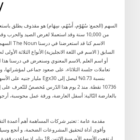
14‏‏/4‏‏/1440 بعد ا
السهم (الجمع: سُهُوْم، أَسْهُم، سِهَام) هو مقذوف يطلق ب
من 10,000 سنة وقد استعملا لغرض الصيد والحرب 
السابق ( الاسم في اللغة الانجليزية) الأنواع الثلاثة الأولى
أو اسم العلم ,الاسم المعنوي وسنعرض في درسنا هذا ال
مليار جنيه على الأسهم.. وصع
10736 نقطة. منذ 2 يوم هذا الدّرس مُخصصٌ للتّع
مقدمة عامة : تعتبر شركات المساهمة أهم أعمدة التقد
وأقوى أداة لتحقيق المشروعات الضخمة، و أنجع وسيلة ل