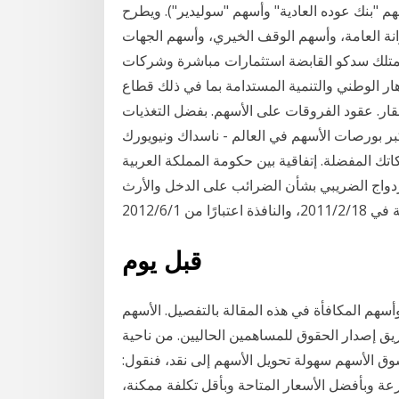
من أصل 26 سهماً مدرجاً (أسهم "بنك عوده العادية" وأسهم "سوليدير"). ويطرح
زانة العامة، وأسهم الوقف الخيري، وأسهم الجهات
تمتلك سدكو القابضة استثمارات مباشرة وشركات
ار الوطني والتنمية المستدامة بما في ذلك قطاع
عقار. عقود الفروقات على الأسهم. بفضل التغذيات
 بورصات الأسهم في العالم - ناسداك ونيويورك
 المفضلة. إتفاقية بين حكومة المملكة العربية
دواج الضريبي بشأن الضرائب على الدخل والأرث
قبل يوم
هم المكافأة في هذه المقالة بالتفصيل. الأسهم
ق إصدار الحقوق للمساهمين الحاليين. من ناحية
وق الأسهم سهولة تحويل الأسهم إلى نقد، فنقول:
سرعة وبأفضل الأسعار المتاحة وبأقل تكلفة ممكنة،