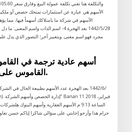
الأسهم هي عبارة عن استثمارات تمنحك حصص أو ملكيا
الأسهم في شركة ما بامتلاكك أسهماً فيها، مما يؤه
28‏‏/5‏‏/1442 بعد الهجرة 4- اسم الذات وا
مجرد فهو اسم معنى. وبتعبير آخر؛ التصور الذي يدل ع
أسهم عادية ترجمة في القامو
Glosbe ، القاموس على الانترنت ، مجانا.
الساعة 9:13 م الأسهم العقارية وأسهم البنوك هلش
حرام هذا وأرجو إجابتي على سؤالي شاكرا إياكم حسن تعاون