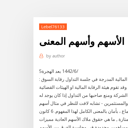
Lebel76133
الأسهم وأسهم المعنى
by
author
5‏‏/6‏‏/1442 بعد الهجرة
قة المالية المدرجة في جلسة التداول رقابة السوق :
د تقوم هيئة الرقابة المالية او الهيئات القضائية
ركة ومنع صاحبها من التداول إذا كان يوجد له
والمستثمرين - تشابه لافت للنظر في مثال أسهم
شركة أسهما مفضلة ولا توفر إمكانية المشاركة في الاجتماع ، بأمان بالمعنى الكامل لهذا المفهوم. 6 كانون
و الأسهم الممتازة , ما هي حقوق ملاك الأسهم العادية مميزات
مساهمين محدودة في محاسبة الفرق بين الأسهم