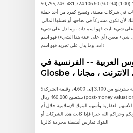
والتكلفة هنا تعني تكلفة عمولة البيع وفارق سعر 105.60 (1.00) (0.94 %) 106.60 481,724: 50,795,743
ت في شركات معينة، وتصبح كفرد من أحد حملة
لك لأن تكون مشاركاً في نجاحها أو فشلها المالي.
سم المعنى: ما دل على شيء ثابت فهو اسم ذات، وما دل على شيء
لى شيء معين (أي على عينة هذا الشيء) فهو اسم
ذات، وما يدل على تجريد فهو اسم
س العربية -- الفرنسية في
5‏‏/6‏‏/1442 بعد الهجرة عدد الأسهم بطبيعة الحال في الشركة سترتفع من 3,100 إلى 4,600، وقيمة الشركة
ستصبح 460,000 ريال (post-money valuation). إدارة الحصص وأسهم الشركة” Banan 11 فبراير، 2018
ركات الأسهم العقارية وأسهم البنوك الإسلامية حلال أم
كم وجزاكم الله خيرا فإذا كانت هذه الشركات أو
البنوك تمارس أنشطة محرمة كالربا