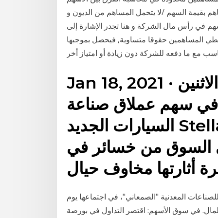
تحديد مسؤولية المساهم بقيمة السهم /لا يتحمل المساهم من الديون و
أسهم في رأس مال الشركة و هنا تجدر الإشارة إلى
تعطي المساهمين حقوقا متساوية, فيحصل بموجبها
Jan 18, 2021 · ارتفعت الأسهم الأوروبية الاثنين
ة في سهم عملاق صناعة
السيارات الجديد Stellantis وأسهم قطاع سلع
ي السوق من خسائر في
رة أثارتها مخاوف حيال
لصناعات المعدنية "الصمعاني"، في اجتماعها يوم
لمال. في سوق الأسهم: اقتصر التداول في بورصة