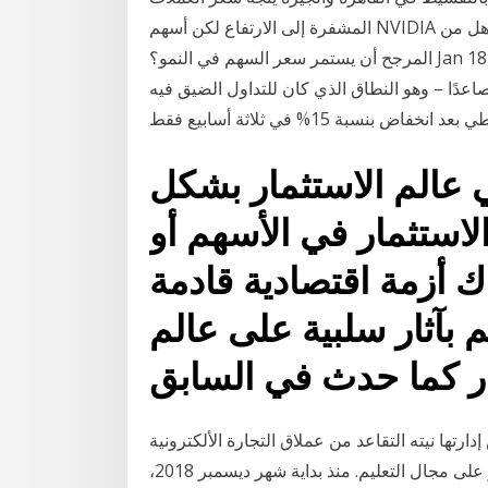
المشفرة إلى الارتفاع لكن أسهم NVIDIA لا تتفاعل. ما هو المحفز الحالي لحركات أسعار الأسهم؟ هل من
المرجح أن يستمر سعر السهم في النمو؟ Jan 18, 2021 · يمثل متوسط السعر المستهدف زيادة بنسبة
. أكمل السهم علمًا صاعدًا – وهو النطاق الذي كان للتداول الضيق فيه
ي عالم الاستثمار بشكل
الاستثمار في الأسهم أو
ك أزمة اقتصادية قادمة
 بآثار سلبية على عالم
ار كما حدث في السابق
ها نيته التقاعد من عملاق التجارة الألكترونية
الصينى الاثنين، ليخصص وقته للأعمال الخيرية مع التركيز على مجال التعليم. منذ بداية شهر ديسمبر 2018،