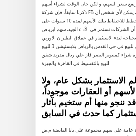
تفع سعر السهم، و لكن حان الوقت لشراء أسهم Facebook. شراء اسهم فيس بوك في عام 2020 كما
ذكرنا سابقاً، فإن شركة FB ثابتة ماليا للغاية و تدر الأرباح بانتظام. على سبيل المثال ، يمكن لأي شخص أن
يطلق على نفسه مستثمرًا إذا قام بشراء 20 شركة قوية ويخطط للاحتفاظ بتلك الأسهم لمدة 10 سنوات على
ت تستمر في الأداء الجيد. سهم ايرباص Airbus Stock, هل مازال سعر سهم
تاجه لبدء الاستثمار في عملاق الطيران الاوربي
ايرباص كوبون دبي أكواريوم. بيع معدات ثقيلة اراضي للبيع في حي القدس بالرياض بلايستيشن 3 للبيع
 شراء كمبيوتر النصر فاز علي ريال مدريد شقق
للبيع بالتقسيط في القاهرة والجيزة
م الاستثمار بشكل عام، ولا
لأسهم أو العقارات موجوداً،
د ننجو منها أم ستخيم بآثار
ستثمار كما حدث في السابق
ة على سهم مجموعة علي بابا القابضة م.ض ADR (BABA) بما في ذلك السعر والرسوم البيانية