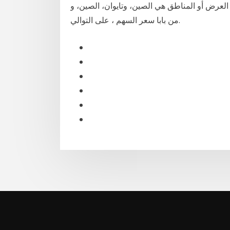
و المناطق هي الصين، وتايوان، الصين، وVietnam ، والتي توفر 97%، و1%، و1%
من بابا سعر السهم ، على التوالي.