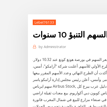
Lebel76133
م التنبؤ 10 سنوات
by
Administrator
وتحدد سعر السهم في بورصة شنغهاي عند 10.26 دولار وسعر السهم في بورصة هونغ كونغ عند 10.32 دولار.
لى 34.4 مليار دولار من الطرح الأولي للأسهم. أعلنت شركة "أرامكو"، أمس،
دت أن الطرح النهائي وعدد الأسهم المقرر بيعها
أوامر. وأمس، أعلن رئيس مجلس إدارة أرامكو ياسر
سهم ايرباص Airbus Stock, هل مازال سعر سهم ايرباص مناسب للشراء ؟ يوفر لك دليل عرب بيرغ كل
باص كوبون دبي أكواريوم. بيع معدات ثقيلة اراضي
ياض بلايستيشن 3 للبيع مستعمل في صنعاء مزارع للبيع في شمال المغرب فاتورة
بالتقسيط في القاهرة والجيزة يتجه سعر العملات