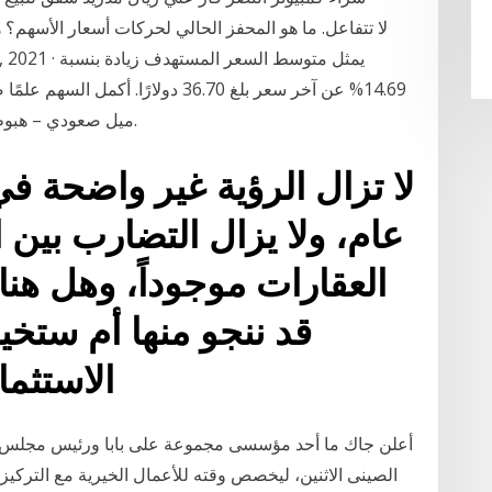
14.69% عن آخر سعر بلغ 36.70 دولارًا
ميل صعودي – هبوطي بعد انخفاض بنسبة 15% في ثلاثة أسابيع فقط.
لا تزال الرؤية غير واضحة ف
عام، ولا يزال التضارب بين 
العقارات موجوداً، وهل هنا
قد ننجو منها أم ستخيم
الاستثم
أعلن جاك ما أحد مؤسسى مجموعة على بابا ورئيس مجلس إدارت