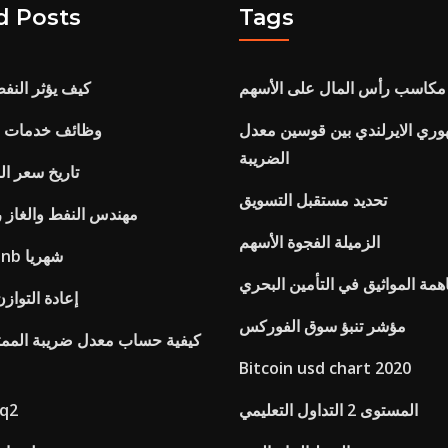
d Posts
Tags
مكاسب رأس المال على الأسهم
كيف يؤثر النفط
وري الايرلندي بين قوسين معدل
وظائف خدمات ال
الضريبة
تاريخ سعر الب
تحديد مستقبل التسويق
مهندس النفط والغاز 
الزميلة الفجوة الأسهم
أسعار الفائدة pnb شهريا
همة المواثيق في التأمين البحري
إعادة التواز
مؤشر تنبؤ سوق الفوركس
كيفية حساب معدل ضريبة الممت
Bitcoin usd chart 2020
المستوى 2 التداول التعليمي
تخزين تخز