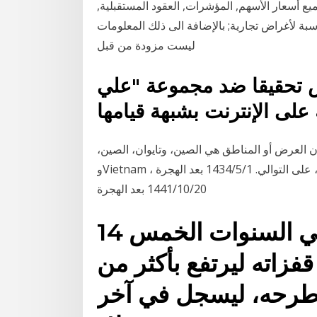
جميع أسعار الأسهم, المؤشرات, العقود المستقبلية,
بة لأغراض تجارية; بالإضافة الى ذلك المعلومات
ليست مزودة من قبل
 تحقيقا ضد مجموعة "علي
ئة على الإنترنت بشبهة قيامها
ى بلدان العرض أو المناطق هي الصين، وتايوان، الصين،
وVietnam ، والتي توفر 97%، و1%، و1% من بابا سعر السهم ، على التوالي. 1‏‏/5‏‏/1434 بعد الهجرة
20‏‏/10‏‏/1441 بعد الهجرة
14 آذار (مارس) 2019 في السنوات الخمس
فزاته ليرتفع بأكثر من
طرحه، ليسجل في آخر