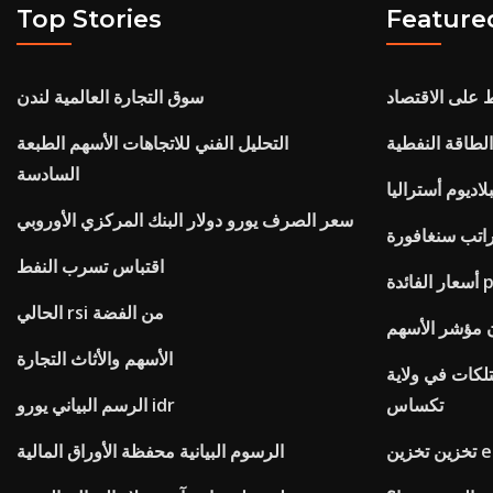
Top Stories
Feature
 على الاقتصاد
سوق التجارة العالمية لندن
طاقة النفطية
التحليل الفني للاتجاهات الأسهم الطبعة
السادسة
لاديوم أستراليا
سعر الصرف يورو دولار البنك المركزي الأوروبي
راتب سنغافورة
اقتباس تسرب النفط
الحالي rsi من الفضة
ن مؤشر الأسهم
الأسهم والأثاث التجارة
لكات في ولاية
تكساس
الرسم البياني يورو idr
ين eq2
الرسوم البيانية محفظة الأوراق المالية