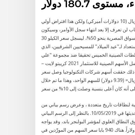
وأضاف "بالتالي سيكون لدينا 200 مليار سهم بسعر 37.75 ريال (10 دولارات أميركي) ولكن هذا افتراض أولي
ب لن تعرف إلا بعد انتهاء سجل الأوامر، وسيكون
19‏‏/5‏‏/1442 بعد الهجرة قفزت أسعار الدواجن الحية في الأسواق المصرية بنحو 50%، ليسجل سعر الكيلو 30
التجار إلى الاستعداد لـ"عيد الميلاد" للمسيحيين الشرقيين، الذي
سلطات الصينية الخميس تحقيقا ضد مجموعة "علي
بابا" العملاقة للبيع بالتجزئة على الإنترنت بشبهة قيامها افضل الأسهم الصينية للاستثمار 2021 كريبتو لايت –
يس. و مع ذلك حققت أسهم شركات التكنولوجيا وصل سعر
السهم الخاص بشركة ارامكو إلى ما يقارب من 35.2 ريال= (9.39 دولار) للسهم الواحد، وهذا ما تم خلال
ه كان أعلى بنسبة وصلت إلى 10% من سعر
لسهم علي بابا للـ 7 سنوات الماضية لنطاقات تاريخ متعددة ، وعرض رسم بياني من
1 دقيقة إلى الأسبوعي والحصول على أسعار حية تم تحديثها في 10/05/2019. بالنظر إلى الرسم البياني
 النطاق العلوي لمؤشر البولنجر باند، وقد يواجه
السعر ارتداداً صغيراً قبل أن يواصل هدفه التالي و هو 230 دولاراً. هناك 940 بابا سعر السهم من المورِّدين في