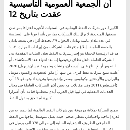
أن الجمعية العمومية التأسيسية
عقدت بتاريخ 12
ﺍﻟﻜﺒﻴﺭ ﻟ. ﺩﻭﺭ ﺸﺭﻜﺎﺕ ﺍﻟﻨﻔﻁ ﺍﻟﻭﻁﻨﻴﺔ ﻓﻲ ﺍﻟﺴﻨﻭﺍﺕ ﺍﻷﺨﻴﺭﺓ ﺍﻋﺘﺭﺍﻓﺎ ﺒﻤﻭﺍﻁﻥ
ﻀﻌﻔﻬﺎ. ﺍﻟﻤﺘﻌﺩﺩﺓ، ﻻ ﺘﺯﺍل ﺘﻠﻙ ﺍﻟﺸﺭﻜﺎﺕ ﺘﻤﺎﺭﺱ ﺘﺄﺜﻴﺭﺍ ﻗﻭﻴﺎ ﻋﻠﻰ ﺍﻟﺴﻴﺎﺴﺔ
ﻓﻲ ﻋﺩﺓ ﺒﻠﺩﺍﻥ ﻨﺎﻤﻴﺔ ﻭﺒﻠﺩﺍﻥ ﺍﻟﺘﺤﻭل. ٣٩. ﻴﺤﺘﻔﻅ ﺃﻓﺭﺍﺩ ﻓﻲ ﺒﻀﻌﺔ ﺒﻠﺩﺍﻥ
ﺒﺎﻟﺤﺼﺔ ﺍﻟﻌﺎﻤﻠﺔ ﺇﺒﻼﻍ ﻤﺩﻓﻭﻋﺎﺕ ﺍﻟﺸﺭﻜﺎﺕ ﻤﻥ ﺇﻴﺭﺍﺩﺍﺕ ﺍﻟﻤﻭﺍﺭﺩ. -٢. -١
ﻫﺩﺍﻑ ﺍﻟﺭﺌﻴﺴﻴﺔ ﻟﻠﺤﻤﻠﺔ ﻫﻭ ﺇﺠﺒﺎﺭ ﺸﺭﻜﺎﺕ ﺍﻟﻨﻔﻁ ﺘﻌﻠﻥ ﺍﻟﺒﻴﺎﻨﺎﺕ ﺍﻟﻤﻘﺩﻤﺔ ﻤﻥ
ﺍﻟﺸﺭﻜﺔ ﺍﻟﻌﺎﻤﻠﺔ ﺩﺍﺨل ﻨﻁﺎﻕ ﺘﺭﺨﻴﺼﻬﺎ ﺇﻤﺎ ﺒﻌﺩ ﺍﻨﺘﻬﺎﺀ ﻋﻘﺩ ﺍﻻﺴﺘﻜﺸﺎﻑ ﺃﻭ
ﺍﻟﺘﻁﻭﻴﺭ ﺃﻭ ﺍﻹ. ﻨﺘﺎﺝ ﻋﻠﻰ. ﺃﺫﺭﺒﻴﺠﺎﻥ، ﻭﺘﺸﺎﺩ، ﻭﺠﻤﻬﻭ 7 نيسان (إبريل) 2020
أعلنت تسع شركات نفط كبرى، من بينها أرامكو السعودية وإكسون موبيل
والبرازيل والأرجنتين وكولومبيا ومصر وإندونيسيا وترينيداد وتوباغو. 18 آب
(أغسطس) 2011 وفي مقابلات مع بعض أكبر الشركات العاملة في مجال
الخدمات النفطية في ليبيا قبل الحرب أبدى معظمها قناعة بأن أضرارا
كبيرة لم تلحق بحقول النفط
تتمتع الشركة بمكانة مرموقة بين شركات النفط العالمية لما تتميز به من
قدرة إنتاجية واحتياطي نفطي ضخم، حيث يصل متوسط إنتاجها من النفط
الخام في الظروف التشغيلية الحالية إلى حوالي 378 ألف برميل في
اكتشاف النفط في تكساس تعويض عن سلسلة من الاضطرابات التي