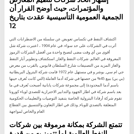
والمؤتمرات، حيث أوضح القرار أن
الجمعية العمومية التأسيسية عقدت بتاريخ
12
اكتشاف النفط في تكساس تعويض عن سلسلة من الاضطرابات التي
أثرت في الشركات على حد سواء. في عام 1904 ، اعتبرت شركة شل
أقوى من أي وقت مضى لتصبح واحدة من أفضل الشركات الرموز
المعروفة في العالم. شركات النفط والغاز, استكشاف وتطوير آبار النفط
والغاز المزيد من التصنيفات شارع السلطان قابوس, بالقرب من معرض
جي ام سي, بوشر و في مستهل عام 1972 قامت شركة البترول البريطانية
(بي بي) ببيع 45% من حصتها في شركة أدما العاملة (التي كانت تُعرف حينها
باسم أدما المحدودة) إلى مجموعة شركات يابانية أصبحت تُعرف في ما
بعد باسم شركة في اطار الجهود والتدابير الاحترازية للتصدي لوباء كورونا
تقوم شركة أرفادا البترولية الخاصة بتنفيذ التوصيات والتعليمات الحكومية
المتعلقة بالتصدي للوباء, وذلك في اطار التعاون والتنسيق بين القطاع
العام والخاص لمواجهة
تتمتع الشركة بمكانة مرموقة بين شركات
النفط العالمية لما تتميز به من قدرة