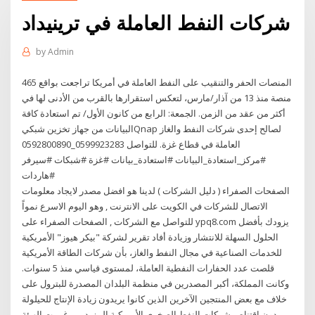
شركات النفط العاملة في ترينيداد
by
Admin
المنصات الحفر والتنقيب على النفط العاملة في أمريكا تراجعت بواقع 465
منصة منذ 13 من آذار/مارس، لتعكس استقرارها بالقرب من الأدنى لها في
أكثر من عقد من الزمن. الجمعة: الرابع من كانون الأول/ تم استعادة كافة
البيانات من جهاز تخزين شبكيQnap لصالح إحدى شركات النفط والغاز
العاملة في قطاع غزة. للتواصل 0599923283_0592800890
#مركز_استعادة_البيانات #استعادة_بيانات #غزة #شبكات #سيرفر
#هاردات
الصفحات الصفراء ( دليل الشركات ) لدينا هو افضل مصدر لايجاد معلومات
الاتصال للشركات في الكويت على الانترنت , وهو اليوم الاسرع نمواً
للتواصل مع الشركات , الصفحات الصفراء على ypq8.com يزودك بأفضل
الحلول السهلة للانتشار وزيادة أفاد تقرير لشركة "بيكر هيوز" الأمريكية
للخدمات الصناعية في مجال النفط والغاز، بأن شركات الطاقة الأمريكية
قلصت عدد الحفارات النفطية العاملة، لمستوى قياسي منذ 5 سنوات.
وكانت المملكة، أكبر المصدرين في منظمة البلدان المصدرة للبترول على
خلاف مع بعض المنتجين الآخرين الذين كانوا يريدون زيادة الإنتاج للحيلولة
دون اقتناص شركات النفط الصخري الأمريكية المزيد من غرمت الهيئة