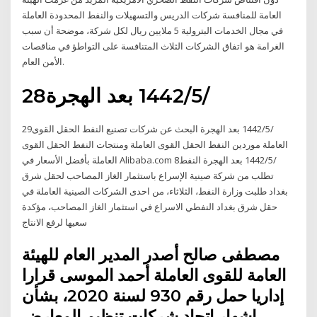
العامة للمنافسة شركات الدريس والتسهيلات والنفط المحدودة العاملة
في مجال الخدمات البترولية 5 ملايين ريال لكل شركة، موضحة أن سبب
الغرامة هو اتفاق الشركات الثلاث المتنافسة على التواطؤ في مناقصات
الأمن العام.
28‏‏/5‏‏/1442 بعد الهجرة
29‏‏/5‏‏/1442 بعد الهجرة البحث عن شركات تصنيع النفط الحقل القوى
العاملة موردين النفط الحقل القوى العاملة ومنتجات النفط الحقل القوى
العاملة بأفضل الأسعار في Alibaba.com 8‏‏/5‏‏/1442 بعد الهجرة النفط
تطلب من شركة صينية الإسراع باستثمار الغاز المصاحب لحقل شرق
بغداد طلبت وزارة النفط، الثلاثاء، من احدى الشركات الصينية العاملة في
حقل شرق بغداد النفطي الاسراع في استثمار الغاز المصاحب، مؤكدة
سعيها لرفع الانتاج
مصطفى صالح أصدر المدير العام للهيئة
العامة للقوى العاملة أحمد الموسى قرارا
إداريا حمل رقم 930 لسنة 2020، بشأن
إشهار اتحاد شركات تنظيم المعارض