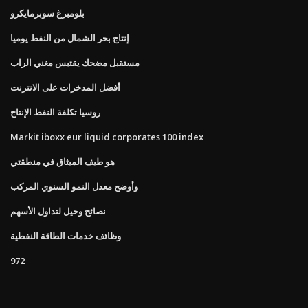
بلومبرغ سوبرمايكرو
إنتاج بحر الشمال من النفط يوميا
مستقبل مضحك يقتبس مغني الراب
أفضل المدخرات على الانترنت
روسيا تكلفة النفط الإنتاج
Markit iboxx eur liquid corporates 100 index
هو طيف الميثاق في منطقتي
وأوضح معدل النمو السنوي المركب
نصائح وحيل لتداول الأسهم
وظائف خدمات الطاقة النفطية
972