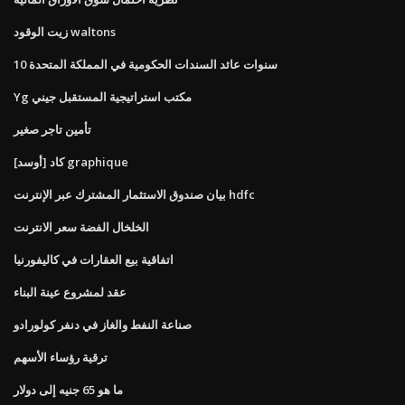
زيت الوقود waltons
10 سنوات عائد السندات الحكومية في المملكة المتحدة
Yg مكتب استراتيجية المستقبل جيني
تأمين تاجر صغير
كاد [أوسد] graphique
بيان صندوق الاستثمار المشترك عبر الإنترنت hdfc
الخلخال الفضة سعر الانترنت
اتفاقية بيع العقارات في كاليفورنيا
عقد لمشروع عينة البناء
صناعة النفط والغاز في دنفر كولورادو
ترقية رؤساء الأسهم
ما هو 65 جنيه إلى دولار