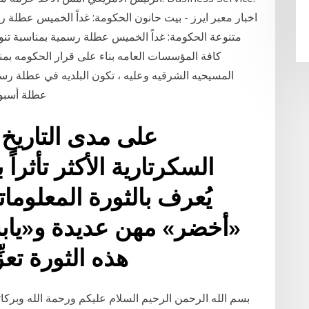
اخبار معبر ايرز - بيت حانون الحكومة: غداً الخميس عطلة رس
كافة المؤسسات العامه بناء على قرار الحكومه بمناس
عطلة أسبوعية. ‏السبت 8/10
على مدى التاريخ 
السكرتارية الأكثر تأثراً
يُعرف بالثورة المعلومات
«أخضر» مهن عديدة و«يابسه
هذه الثورة تع
بسم الله الرحمن الرحيم السلام عليكم ورحمة الله وبركات