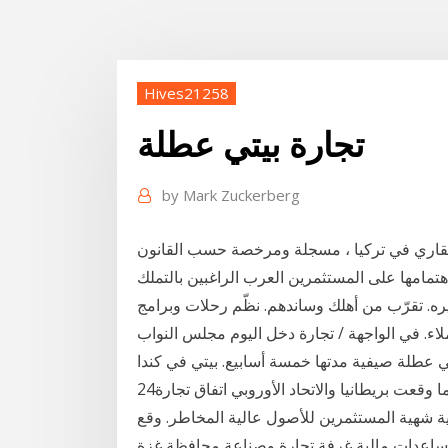
Hives21258
تجارة بيتي عطلة
by
Mark Zuckerberg
قاري في تركيا ، مسجلة ومرخصة حسب القانون
هتمامها على المستثمرين العرب الراغبين بالتملك
ره. تقرّب من أهلك وساندهم. نظّم رحلات وبرامج
ء. في الواجهة / تجارة دخل اليوم مجلس النواب
 عطلة صيفية مدتها خمسة أسابيع. بيتي في كندا
24‏‏/8‏‏/1441 بعد الهجرة ارتفعت الأسهم الأوروبية اليوم بعدما وقعت بريطانيا والاتحاد الأوروبي اتفاق تجارة
 شهية المستثمرين للأصول عالية المخاطر. وقع
الية غرفة تجارة وصناعة محافظة غزة. Business Service.