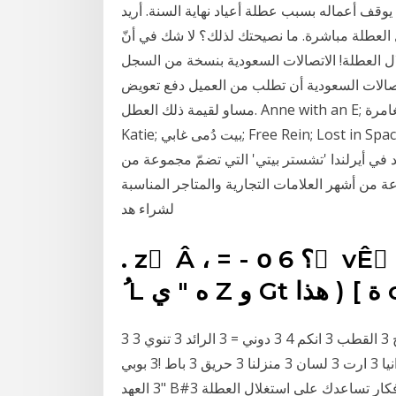
بل أن يوقف أعماله بسبب عطلة أعياد نهاية السنة. أريد
 العطلة مباشرة. ما نصيحتك لذلك؟ لا شك في أنّ
ال العطلة! الاتصالات السعودية بنسخة من السجل
تصالات السعودية أن تطلب من العميل دفع تعويض
مساو لقيمة ذلك العطل. Anne with an E; الساحرة السيئة; حديقة الديناصورات: مخيم المغامرة; Alexa &
Katie; بيت دُمى غابي; Free Rein; Lost in Space · Greenhouse Academy · عودة الطفل 17 أيار (مايو)
يد في أيرلندا 'تشستر بيتي' التي تضمّ مجموعة من
ة من أشهر العلامات التجارية والمتاجر المناسبة
لشراء هد
. z ً Â ، = - օ ؟ 6 َ vÊ ّ ƍ من Z ( ا ۏ لا أن [ في 㚓 ِ E
3 طرح 3 القطب 3 انكم 4 3 دوني = 3 الرائد 3 تنوي 3 fs ^ 3 تهم w 3 بالمال 3 صو 3 الرصاصة > 3 ألبوم 3
النهائية 3 انيا 3 ارت 3 لسان 3 منزلنا 3 حريق 3 باط !3 بوبي A!3 صعد !3 العدل "3 أجريت "3 1994 N"3 دعي
"3 العهد B#3 سبح \#3 هاوس \#3 23 حزيران (يونيو) 2019 مقال 10 أفكار تساعدك على استغلال العطلة