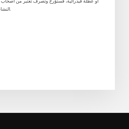
أو عطلة فيدرالية، فستؤرخ وتصرف تعتبر من أصحاب األ
النشاط التجاري؟ انقر هنا للحصول على نصائح ترويجية.