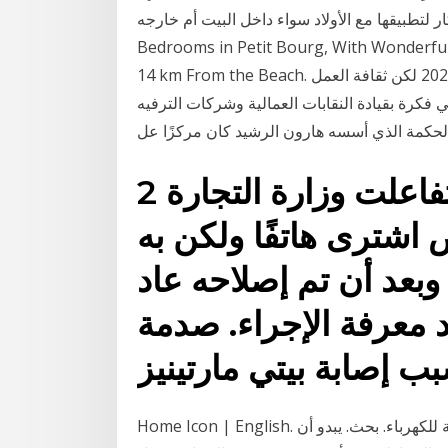
قها مع الأولاد سواء داخل البيت أم خارجه. House With 2
Bedrooms in Petit Bourg, With Wonderful
14 km From the Beach. منزل لقضاء العطلات مع مطبخ في 3 كانون الثاني (يناير) 2020 لكن ثقافة العمل
 فكرة بقيادة النقابات العمالية وشركات الترفيه
الحكمة الذي أسسه هارون الرشيد كان مركزًا عل
2 آب (أغسطس) 2018 تفاعلت وزارة التجارة
اشترى هاتفًا ولكن به
بعد أن تم إصلاحه عاد
يد معرفة الإجراء. صدمة
Home Icon | English. الشركة السعودية للكهرباء. بحث. يبدو أن JavaScript غير مُمكن على المستعرض.