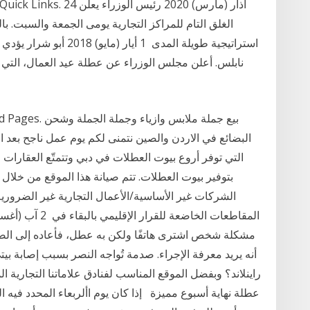
الغلق التام للمراكز التجارية يومى الجمعة والسبت. با
استراتيجية طويلة المدى 1 
ed Related Pages
البضائع في الاردن والصين نتمنى لكم يوم عمل ناجح بعد الع
التي توفر أروع بيوت العطلات في دبي وتتمتّع العقارات
بتوفير بيوت العطلات. تتم صيانة هذا الموقع من خلال
الشركات غير الأساسية/الأعمال التجارية غير الضرورية 
مشكلة شخص اشترى هاتفًا ولكن به عطل، فأعاده إلى الضما
أنه يريد معرفة الإجراء. صدمة تُواجه النصر بسبب إصابة بي
راينلاند؟ وبفضل الموقع المناسب لفنادق علاماتنا التجارية الم
عطلة نهاية أسبوع مميزة إذا كان يوم األربعاء المحدد فيه ا