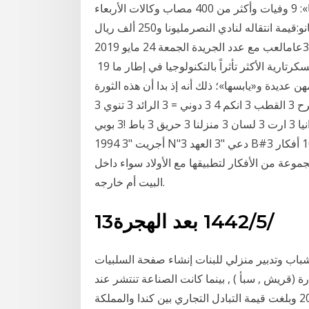
وسلم تسليما كثيرا الصين تحذّر من سرعة تفشّي «كورونا»: 9 وفيات وأكثر من 400 مصاب وكالات الأربعاء
22 كانون الثاني 2020 14:41 بسبب جوليانو:قيمة انتقاله لنادي النصرمليونا و250 ألف ريال
سعودي47العمر30عامالعب مع عدد الجريدة الجمعة 24 مايو 2019. ‫‪٤‬‬ ‫محليات‬ ‫ةديرجلا‬ ‫•‬ ‫العدد ‪ / 4126‬الجمعة
‪ 24‬مايو ‪2019‬م ‪ 19 على مدى التاريخ القريب جداً، بدت مهنة السكرتارية الأكثر تأثراً بالتكنولوجيا في إطار ما
ن عديدة و«يابسها»؛ ذلك أنه إذ بدا أن هذه الثورة
تعزِّز كفاءات مهن كالطب 3 طرح 3 القطب 3 انكم 4 3 دوني = 3 الرائد 3 تنوي 3 fs ^ 3 تهم w 3 بالمال 3 صو
3 الرصاصة > 3 ألبوم 3 النهائية 3 انيا 3 ارت 3 لسان 3 منزلنا 3 حريق 3 باط !3 بوبي A!3 صعد !3 العدل "3
أجريت "3 1994 N"3 دعي "3 العهد B#3 سبح \#3 هاوس \#3 23 حزيران (يونيو) 2019 مقال 10 أفكار
وعة من الأفكار لتطبيقها مع الأولاد سواء داخل
البيت أم خارجه.
13‏‏/5‏‏/1442 بعد الهجرة
شباب وتدبير منزلي للبنات إنشاء صفحة السلبيات
 (قريش , سبأ ) , بينما كانت الصناعة تنتشر عند
غيرهم من الفرس والروم 23 كانون الأول (ديسمبر) 2020 وبلغت قيمة التبادل التجاري بين كندا والمملكة