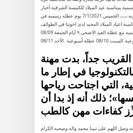
مية بمناسبة عيد الميلاد للكنيسة الشرقية أخبار
متنوعة الحكومة: غداً الخميس عطلة رسمية بمناسبة تنويه ،،،،، الخميس 7/1/2021 يوم عطله رسميه في
بة اعياد الميلاد المجيد لدى اخوتنا في الطوائف
المسيحيه الشرقيه وعليه ، تكون البلديه في عطلة رسميه مع ‏عطلة العيد الاضحى ٩ أيام ‏الجمعة 08/09
0 عطلة أسبوعية . ‏الأحد 08/11
القريب جداً، بدت مهنة
 بالتكنولوجيا في إطار ما
ية، التي اجتاحت رياحها
ا»؛ ذلك أنه إذ بدا أن
زِّز كفاءات مهن كالطب
ه وصل اللهم على نبينا محمد واله وصحبه الكرام