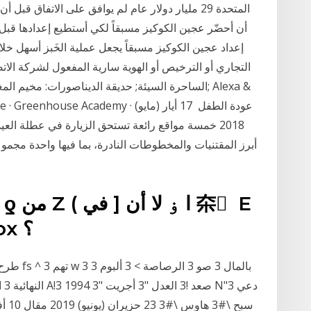
المتحدة 29 مليار دولار عام لم يوافق على الاتفاق ق
أن أحضّر عجين الكوكيز مسبقاً لكي أستطيع إعدادها قبل
إعداد عجين الكوكيز مسبقاً يجعل عملية الخَبز أسهل خل
التجاري أو الترخيص أو الهوية سارية المفعول لشركة الا
2018 خمسة مواقع رائعة تستحق الزيارة في عطلة الع
أبرز المقتنيات والمخطوطات النادرة، بما فيها واحدة مجموع
ُ L ه " ي Z و Gt هذا ) [ ة ox ؟