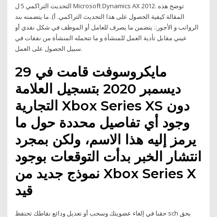
التحديث التراكمي 5 ل Microsoft Dynamics AX 2012. توضح هذه
المقالة كيفية الحصول على هذا التحديث التراكمي. أ). ما يتضمنه بند
الرواتب و الأجور:. يتضمن ما يصرف للعامل أو الموظف في شكل نقدي أو
عيني مقابل تأدية العمل للمنشأة و ما تتحمله المنشأة من نفقات في
سبيل الحصول على العمل.
مايكروسوفت قامت في 29
ديسمبر 2020 بتسجيل العلامة
التجارية Xbox Series XS دون
وجود أي تفاصيل محددة حول ما
يرمز إليه هذا الاسم، ولكن بمجرد
انتشار الخبر بدأت التوقعات بوجود
نموذج جديد من Xbox Series X
قيد
حقنا في إلغاء عضويتك وسحب أو تعديل ودائع نقاطك تحتفظ sch بحق