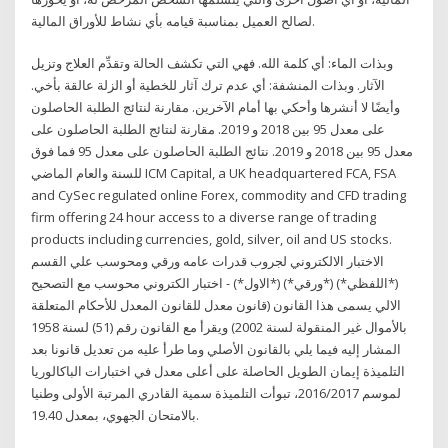
لصالح العميل بمناسبة قيامه بأي نشاط للأوراق المالية.
وبذات الماء: أي كلمة الله. فهي التي تكشف الحالة وتقدِّم العلاج وتزيل
الآثار. وبذات المنشفة: أي عدم ترك آثار للخطية أو الزلة عالقة بأخي.
وأيضًا لا أنشرها وأحكي بها أمام الآخرين. مقارنة لنتائج الطلبة الحاصلون
على معدل 95 بين 2018 و 2019. مقارنة لنتائج الطلبة الحاصلون على
معدل 95 بين 2018 و 2019. نتائج الطلبة الحاصلون على معدل 95 فما فوق
للسنة والعام الماضي ICM Capital, a UK headquartered FCA, FSA
and CySec regulated online Forex, commodity and CFD trading
firm offering 24 hour access to a diverse range of trading
products including currencies, gold, silver, oil and US stocks.
الاختبار الالكتروني لجروب قدرات عامه ورقي ومحوسب علي القسم
(*اللفظي*) (*ورقي*) (*الاول*) - اختبار الكتروني محوسب مع التصحيح
الالي يسمى هذا القانون (قانون معدل للقانون المعدل للأحكام المتعلقة
بالأموال غير المنقولة لسنة 2002) ويقرأ مع القانون رقم (51) لسنة 1958
المشار إليه فيما يلي بالقانون الأصلي وما طرأ عليه من تعديل قانونا بعد
التلميذة إيمان الطويل الحاصلة على أعلى معدل في اختبارات الباكالوريا
لموسم 2016/2017، تبوأت التلميذة سمية القادري المرتبة الأولى وطنيا
بالامتحان الجهوي، بمعدل 19.40.