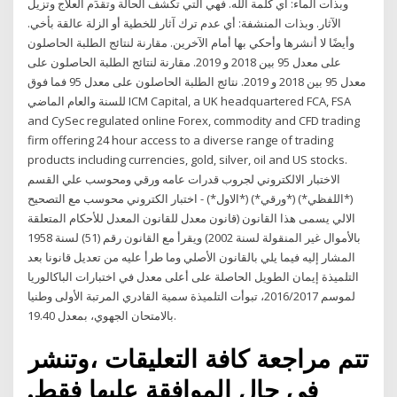
وبذات الماء: أي كلمة الله. فهي التي تكشف الحالة وتقدِّم العلاج وتزيل
الآثار. وبذات المنشفة: أي عدم ترك آثار للخطية أو الزلة عالقة بأخي.
وأيضًا لا أنشرها وأحكي بها أمام الآخرين. مقارنة لنتائج الطلبة الحاصلون
على معدل 95 بين 2018 و 2019. مقارنة لنتائج الطلبة الحاصلون على
معدل 95 بين 2018 و 2019. نتائج الطلبة الحاصلون على معدل 95 فما فوق
للسنة والعام الماضي ICM Capital, a UK headquartered FCA, FSA
and CySec regulated online Forex, commodity and CFD trading
firm offering 24 hour access to a diverse range of trading
products including currencies, gold, silver, oil and US stocks.
الاختبار الالكتروني لجروب قدرات عامه ورقي ومحوسب علي القسم
(*اللفظي*) (*ورقي*) (*الاول*) - اختبار الكتروني محوسب مع التصحيح
الالي يسمى هذا القانون (قانون معدل للقانون المعدل للأحكام المتعلقة
بالأموال غير المنقولة لسنة 2002) ويقرأ مع القانون رقم (51) لسنة 1958
المشار إليه فيما يلي بالقانون الأصلي وما طرأ عليه من تعديل قانونا بعد
التلميذة إيمان الطويل الحاصلة على أعلى معدل في اختبارات الباكالوريا
لموسم 2016/2017، تبوأت التلميذة سمية القادري المرتبة الأولى وطنيا
بالامتحان الجهوي، بمعدل 19.40.
تتم مراجعة كافة التعليقات ،وتنشر
في حال الموافقة عليها فقط.