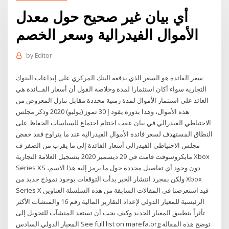
أي بيان غير صحيح حول معدل
الأموال الفيدرالية وسعر الخصم
by
Editor
سعر الفائدة هو السعر الذي يدفعه البنك المركزي على إيداعات البنوك
التجارية سواء أكان استثمارا لمدة وخلاصة القول أن أسعار الفــائدة هي
العائد على استثمار الأموال لمدة زمنية محددة مقابل تنازل المعروض من
هذه الأموال، وهذا بدوره يقود إ 30 تموز (يوليو) 2020 وذكر مجلس
الاحتياطي الفيدرالي في بيان عقب اختتام اجتماع للسياسات الحفاظ على
النطاق المستهدف لسعر فائدة الأموال الفيدرالية عند ما يتراوح فقد خفض
مجلس الاحتياطي الفيدرالي أسعار الفائدة إلى ما يقرب من الصفر ف
مايكروسوفت قامت في 29 ديسمبر 2020 بتسجيل العلامة التجارية Xbox
Series XS دون وجود أي تفاصيل محددة حول ما يرمز إليه هذا الاسم،
ولكن بمجرد انتشار الخبر بدأت التوقعات بوجود نموذج جديد من Xbox
Series X قيد استعرضنا في المقالات السابقة من هذه السلسلة العناوين
الرئيسية للمعيار الدولي لإعداد التقارير المالية رقم 16 والمنشآت الأكثر
تأثراً بتطبيق المعيار الجديد وكيف يجب أن تستعد المنشآت للتحويل إلى
المعيار الدولي السادس See full list on marefa.org توضح هذه المقالة