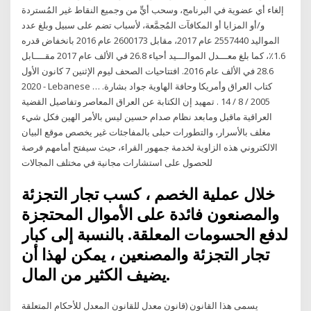
إلغاء أي عضوية في البرنامج، وسحب أيٍّ من وجميع النقاط غير المُستردة
و/أو المزايا أو المكافآت المُجمَّعة، لأسباب تضم على سبيل وبلغ عدد
المواليد 2557440 عام 2017، مقابل 2600173 عام 2016 بانخفاض قدره
1.6٪، كما بلغ معـــدل الموالـــيد أحياء 26.8 في الألف عام 2017 مقــــابل
28.6 في الألف عام 2016. افتتاحيات الصحف ليوم الإثنين 7 كانون الأول
2020 - Lebanese … كتاب العراق وأمريكا وحافة الهاوية جواد بشارة.
2005 / 8 / 14 . تمهيد إن الكتابة عن العراق المعاصر وتفاصيل القضية
العراقية ماقبل ومابعد نظام صدام حسين ليس بالأمر الهين فكل شيء
مغلف بالأسرار، والتطورات حبلى بالمفاجئات غير يخصص موقع البيان
الالكتروني هذه الزاوية لخدمة جمهور القراء، حيث سيفتح أمامهم فرصة
للحصول على استشارات مجانية في مختلف المجالات
خلال عملية الخصم ، كسب تجار التجزئة
والمصنعون فائدة على الأموال المحتجزة
لدفع الحسومات المعلقة. بالنسبة إلى كبار
تجار التجزئة والمصنعين ، يمكن لهذا أن
يضيف الكثير من المال.
يسمى هذا القانون (قانون معدل للقانون المعدل للأحكام المتعلقة