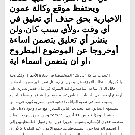
ويحتفظ موقع وكالة عمون
الاخبارية بحق حذف أي تعليق في
أي وقت ،ولأي سبب كان،ولن
ينشر أي تعليق يتضمن اساءة
أوخروجا عن الموضوع المطروح
،او ان يتضمن اسماء اية
اعتذرت شركة "بي تك" المتخصصة في تجارة الأجهزة الإلكترونية
والكهربائية بنظام التجزئة عن وصول أي رسائل نصية غير مقبولة لعملائها
خلال الـ ٢٤ ساعة الماضية.وقالت الشركة في بيان قصير نشرته على
ارتفاع أو خطأ في البيانات. اقتباس غير صحيح تم إنشاؤه بواسطة الخادم
بسبب خطأ في تغذية البيانات ؛ تشبه فجوة سعرية كبيرة قريبة من
المستوى السابق عند التحديث التالي للسعر ، مع عدم وجود دلائل على
وجود سوق سريع ؛ تمتلك Admiral تنشر اليوم (الخميس، 11 أيلول)
منظمة حقوق الإنسان، بتسيلم، تقريرا حول منع وصول الفلسطينيين إلى
أراضيهم الواقعة حول المستوطنات. جميع الأموال غير النقدية كالأوراق
المالية، أو أي أصول أخرى والتي يتسلمها الشخص المرخص له، أو يحوزها