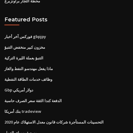
محطة التجار براونزبرغ
Featured Posts
فوركس آخر أخبار gbpjpy
مخزون كبير منخفض التنبؤ
التنبؤ بعملة الليرة التركية
ماذا يفعل مهندسو النفط والغاز
وظائف خدمات الطاقة النفطية
Gbp دولار أمريكي
الدفعة كندا الثقة سعر الصرف حاسبة
بنك أمريكا tradeview
التحسينات المستأجرة شركات قانون معدل الاستهلاك عام 2020
بورصة بومباي العمل