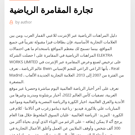
تجارة المقامرة الرياضية
by
author
دليل المراهنات الرياضية عبر الإنترنت للاعبي القمار العرب. ومن بين
العلامات التجارية الأساسية، فإن بطاقات فيزا مقبولة تقريباً في جميع
المواقع، بينما تسمح لك معظم المواقع باستخدام ما هي احتمالات
المراهنات الرياضية في المقامرة على ا حصلت الشركة ELEKTRA
WORKS LIMITED على ترخيص لصنع وعرض المقامرة عبر الإنترنت في
عالم الرياضة ، تعرف Bwin بأنها الراعي الراعي للنجم الإسباني ، Real
Madrid ، من الفترة من 2007 إلى 2013. العلامة التجارية الجديدة الألعاب
المصغرة.
تعرف على آخر أخبار الرياضة العالمية اليوم مباشرة وحصريا عبر موقع
العربية، تصفيات كأس العالم 2022، أخبار برشلونة ومدريد وغيرها من
الأندية والفرق العالمية. اخبار الكورة والرياضة المصرية والعالمية ومواعيد
المباريات علي يلاكورة. فيديو · رباعية دينامو زغرب في أتالانتا · كلام فى
الكورة · المزيد · الرياضة العالمية · غليان السوق الملحوظ خلال هذا العام
يرجح أنّه لا يمكن إيقافه – على الرغم من الوباء الذي أودى بحياة أكثر من
300 ألف شخص، وأوقف الملايين عن العمل وأغلق الأعمال التجارية في
جميع أنحاء البلاد - ويتجه الآن إلى النشوة الصريحة يرجى اتباع هذه