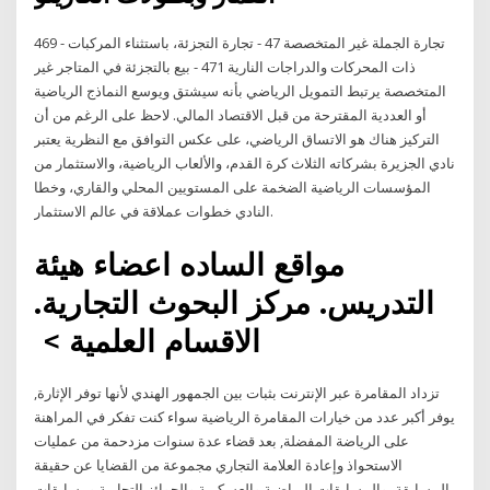
469 - تجارة الجملة غير المتخصصة 47 - تجارة التجزئة، باستثناء المركبات
ذات المحركات والدراجات النارية 471 - بيع بالتجزئة في المتاجر غير
المتخصصة يرتبط التمويل الرياضي بأنه سيشتق ويوسع النماذج الرياضية
أو العددية المقترحة من قبل الاقتصاد المالي. لاحظ على الرغم من أن
التركيز هناك هو الاتساق الرياضي، على عكس التوافق مع النظرية يعتبر
نادي الجزيرة بشركاته الثلاث كرة القدم، والألعاب الرياضية، والاستثمار من
المؤسسات الرياضية الضخمة على المستويين المحلي والقاري، وخطا
النادي خطوات عملاقة في عالم الاستثمار.
مواقع الساده اعضاء هيئة
التدريس. مركز البحوث التجارية.
الاقسام العلمية‏ > ‏
تزداد المقامرة عبر الإنترنت بثبات بين الجمهور الهندي لأنها توفر الإثارة,
يوفر أكبر عدد من خيارات المقامرة الرياضية سواء كنت تفكر في المراهنة
على الرياضة المفضلة, بعد قضاء عدة سنوات مزدحمة من عمليات
الاستحواذ وإعادة العلامة التجاري مجموعة من القضايا عن حقيقة
المسابقة، والمسابقات الرياضية والعسكرية والجوائز التجارية ومسابقات