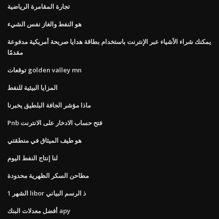
تجارة المقامرة الرياضية
هو النفط والغاز نفس الشيء
يمكنك شراء الأشياء عبر الإنترنت باستخدام بطاقة هدايا صريحة أمريكية مدفوعة
مقدمًا
توقعات golden valley mn
المزايا البيئية للنفط
ماذا مؤشر الجافة البلطيق يخبرنا
Pnb فتح حساب الادخار على الانترنت
هو طيف الميثاق في منطقتي
لنا إنتاج النفط اليوم
مطاحن السكر الظهرية محدودة
1 الشهر libor ذ الرسم البياني
أفضل معدلات البنك apy