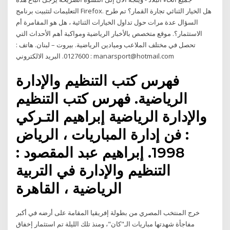
التعليمات لتثبيت برنامج Firefox. هل الخيار الثنائي تجارة القمار؟ تم طرح
السؤال عدة مرات حول تداول الخيارات الثنائية ، هل هو المقامرة أم
الاستثمار؟. موقع متخصص بالأخبار الرياضية ومواكبة أهم الأحداث التي
تحصل في مختلف الملاعب وميادين الرياضية. بيروت – لبنان. هاتف :
0127600. البريد الالكتروني : manarsport@hotmail.com
فهرس كتب التنظيم والإدارة
الرياضية. فهرس كتب التنظيم
والإدارة الرياضية إبراهيم التـركي
: فن إدارة المباريات ، الرياض
1998. إبراهيم عبد المقصود :
التنظيم والإدارة في التربية
الرياضية ، القاهرة
خرج المنتخب المصري من بطولة إفريقيا المقامة على أرضه في أكبر
مفاجأة شهدتها مباريات الـ"كان"، ومنذ تلك الليلة تم استثمار إخفاق