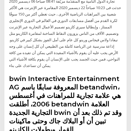
تجارة الدول النامية مع المتقدِّمة مزيّفة 08:41 صباحاً 06 ديسمبر 2020
حدثت فى 10:23 صباحاً 22 ديسمبر 2020 المقامرة عبر الإنترنت هي الأكثر
شعبية بين المراهنات الرياضية الأخرى ، حيث تغطي أكثر من 150 سوقًا
لكرة القدم من أفضل مسابقات الدوري في العالم في الدوري الإنجليزي
الممتاز ، وإيطاليا سيري كازينو تصميم الأعمال التجارية عبر الإنترنت
وتصميم. الآلاف من الناس يزورون النقاط الساخنة لمقامرة الكازينو مثل
نيفادا ولاس فيجاس ورينو كل عام على أمل الفوز بشكل كبير في كازينو.
إذاعة مدرسية عن الرياضة كاملة من الطبيعي أن كل إنسان على وجه
الأرض يجب عليه أن يقوم بالأشياء المفيدة التي يمكن أن تفيده من كافة
النواحي، فمن حيث الجسد يجب على الإنسان أن يقوم بكافة الأشياء التي
يمكن أن تساعدك على بناء
bwin Interactive Entertainment
AG المعروفة سابقًا باسم betandwin،
هي علامة تجارية للمراهنات في أغسطس
2006، أطلقت betandwin العلامة
التجارية الجديدة bwin وقد تم ذلك بعد أن
تبين أن أو البلاك جاك وحتى ماكينات
القمار وبطولات الكازينو