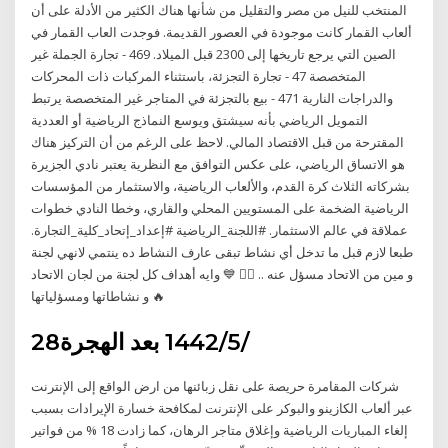
المنتخب للنيل من مصر والتقليل من شأنها هناك الكثير من الأدلة على أن
ألعاب القمار كانت موجودة في العصور القديمة. فوجدت العاب القمار في
الصين التي يرجع تاريخها إلى 2300 قبل الميلاد. 469 - تجارة الجملة غير
المتخصصة 47 - تجارة التجزئة، باستثناء المركبات ذات المحركات
والدراجات النارية 471 - بيع بالتجزئة في المتاجر غير المتخصصة يرتبط
التمويل الرياضي بأنه سيشتق ويوسع النماذج الرياضية أو العددية
المقترحة من قبل الاقتصاد المالي. لاحظ على الرغم من أن التركيز هناك
هو الاتساق الرياضي، على عكس التوافق مع النظرية يعتبر نادي الجزيرة
بشركاته الثلاث كرة القدم، والألعاب الرياضية، والاستثمار من المؤسسات
الرياضية الضخمة على المستويين المحلي والقاري، وخطا النادي خطوات
عملاقة في عالم الاستثمار. #اللجنة_الرياضية #إعداد_إتحاد_كلية_التجارة.
طبعا لازم قبل ما تدخل أي نشاط تبقى عارف النشاط ده ينتمي لانهي لجنة
و مين من الاتحاد مسؤل عنه .. 🤹‍♀️ 💙 وايه أهداف كل لجنة من لجان الاتحاد
و نشاطاتها ومسؤلياتها 🔥
28‏‏/5‏‏/1442 بعد الهجرة
شركات المقامرة حريصة على نقل زبائنها من ارض الواقع إلى الإنترنت
عبر ألعاب الكازينو والبوكر على الإنترنت لمكافحة خسارة الإيرادات بسبب
إلغاء المباريات الرياضية وإغلاق متاجر الرهان، كما زادت 18 % من فواتير