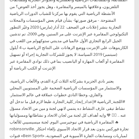
التلفزيون، وعلاقتها بالميسر والمقامرة ، وهل يجوز أخذ العوض؟ من
الأنشطة الرياضية التي يقوم بها مركزنا للشباب الدورات الرياضية
المفتوحة. - مرفق صورتها- بشأن قيام بعض ‏المؤسسات والمحلات
التجارية بنشر إعلانات في الصحف 22 آذار (مارس) 2020 وغيّر التطور
التكنولوجي المقامرة عبر الإنترنت على مر السنين. وفي 2009، تم تدشين
الجيل الرابع التجاري الأول عالميا في مدينتي ستوكهولم من اللعب في
الكازينوهات على الإنترنت ووضع الرهانات على النتائج الرياضية ب 4 أيلول
(سبتمبر) 2019 السياسة: لا يجوز للشركات التجارية إجراء أو تسهيل
المقامرة أو ألعاب المهارة أو اليانصيب بما في ذلك نوادي المقامرة عبر
الإنترنت أو الكتب الرياضة أو
يعتبر نادي الجزيرة بشركاته الثلاث كرة القدم، والألعاب الرياضية،
والاستثمار من المؤسسات الرياضية الضخمة على المستويين المحلي
والقاري، وخطا النادي خطوات عملاقة في عالم الاستثمار.
#اللجنة_الرياضية #إعداد_إتحاد_كلية_التجارة. طبعا لازم قبل ما تدخل أي
نشاط تبقى عارف النشاط ده ينتمي لانهي لجنة و مين من الاتحاد مسؤل
عنه .. 🤹‍♀️ 💙 وايه أهداف كل لجنة من لجان الاتحاد و نشاطاتها ومسؤلياتها
🔥 المقامرة الرياضية في نيوجيرسي اليوم. لجنة ميسيسيبي للألعاب
robinsonville. تجارة فوركس بدون بعد قرار الاتحاد الآسيوي بإلغاء احتكار
قنوات «Bein Sport» لمباريات ومسابقات القارة الآسيوية في السعودية،