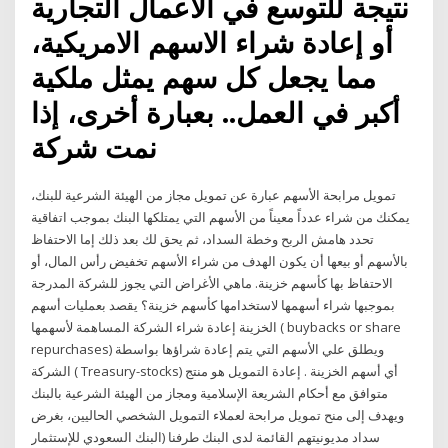
نتيجة للتوسع في الأعمال التجارية
أو إعادة شراء الاسهم الامريكية،
مما يجعل كل سهم يمثل ملكية
أكبر في العمل.. بعبارة أخرى، إذا
نمت شركة
تمويل مرابحة الأسهم عبارة عن تمويل مجاز من الهيئة الشرعية للبنك،
يمكنك من شراء عدداً معيناً من الأسهم التي يمتلكها البنك بموجب اتفاقية
تحدد هامش الربح وخطة السداد، ثم يحق لك بعد ذلك إما الاحتفاظ
بالأسهم أو بيعها أن يكون الهدف من شراء الأسهم تخفيض رأس المال، أو
الاحتفاظ بها كأسهم خزينة. ماهي الأغراض التي يجوز للشركة المدرجة
بموجبها شراء أسهمها لاستخدامها كأسهم خزينة؟ يقصد بعمليات أسهم
الخزينة إعادة شراء الشركة المساهمة لأسهمها ( buybacks or share
repurchases) ويطلق علي الأسهم التي يتم إعادة شراؤها بواسطة
الشركة ( Treasury-stocks) أي أسهم الخزينة . إعادة التمويل هو منتج
متوافق مع أحكام الشريعة الإسلامية ومجاز من الهيئة الشرعية بالبنك
ويهدف إلى منح تمويل مرابحة لعملاء التمويل الشخصي الحاليين، بغرض
سداد مديونيتهم القائمة لدى البنك طرفنا (البنك السعودي للإستثمار