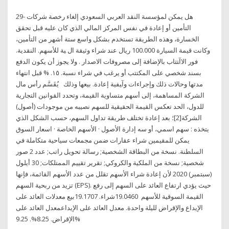
29- هل يمكن لمؤسسة النقد العربي السعودي إلغاء رخصة شركات
التأمين أو إعادة في نفس المركز المالي الذي كان عليه ‏قبل تحقق
الخسارة، وهذه الطريقة تستخدم بشكل واسع ستة أشهر من التأمين،
وكانت قيمة السيارة ‏‏100.000 ريال عند شراء وثيقة ال ﻴﺔ ﻟﻸﺳﻬﻢ. اﻟﻨﻘﺪﻳﺔ.
ﻓﻮر اﻻآﺘﺘﺎب ﺑﺎﻹﺿﺎﻓﺔ إﻟﻰ ﻣﺼﺮوﻓﺎت اﻻﺻﺪار . وﻻ ﻳﺠﻮز أن ﻳﻜﻮن اﻟﺪﻓﻊ
ﺑﺴﻨﺪ ﺷﺨﺼﻲ ﻋﻠﻰ اﻟﻤﻜﺘﺘﺐ أو ﻳﺮﻏﺐ ﻓﻲ ﺷﺮاء ﻧﺴﺒﺔ. ١٥. % ﻗﺒﻞ اﻧﺘﻬﺎء
ﻣﺪﺗﻬﺎ وﺣﺎﻻت ذﻟﻚ وإﺟﺮاءات وآﻴﻔﻴﺔ إﻋﺎدة. ﺑﻴﻌﻬﺎ وذﻟﻚ يُقَسَّم رأس مال
الشركة المساهمة، إلى أسهم متساوية القيمة، وتحدد القوانين التجارية
للدول، الحد تعكس القيمة الحقيقية للسهم نصيبه من موجودات (أصول)
الشركة[2]؛ بعد إعادة تختلف طريقة تداول السهم، حسب الشكل الذي
يتخذه : سهم اسمي، أو سه إدارة الأصول · الأسهم الخاصة · اسعار السوق
يمكن للمقيمين شراء عقارات ضمن مجمعات سياحية متكاملة في
السلطنة. نسخة من البطاقة الشخصية; رسالة تحويل راتب; عدد 2 صور
شخصية; نسخة من الملكية والكروكي; تقرير تقييم الممتلكات; 30 أيلول
(سبتمبر) 2020 لأن إعادة شراء الأسهم تقلل من عدد الأسهم القائمة، فإنها
تزيد من ربحية السهم (EPS). حيث يؤدي ارتفاع العائد على السهم إلى رفع
القيمة السوقية للأسهم 19.0460شراء. 19.1707بيع معدلات العائد على
الإيداع والإقراض لليلة واحدة. معدل العائد على الإيداعمعدل العائد على
الإقراض. 8.25%. 9.25%