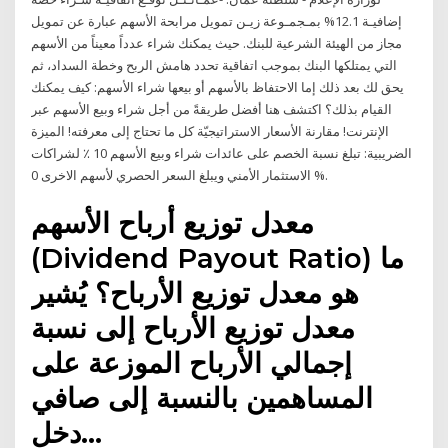
إضافيـة 12.1% بمـجمـوعة زيـن تمويل مرابحة الأسهم عبارة عن تمويل
مجاز من الهيئة الشرعية للبنك. حيث يمكنك شراء عدداً معيناً من الأسهم
التي يمتلكها البنك بموجب اتفاقية تحدد هامش الربح وخطة السداد، ثم
يحق لك بعد ذلك إما الاحتفاظ بالأسهم أو بيعها شراء الأسهم: كيف يمكنك
القيام بذلك؟ اكتشف هنا أفضل طريقةً من أجل شراء وبيع الأسهم عبر
الإنترنت! مقارنة الأسعار الاستراتيجيّة كل ما تحتاج إلى معرفته! الميزة
الضريبية: تبلغ نسبة الخصم على عائدات شراء وبيع الأسهم 10 ٪ لشراكات
الاستثمار الأمني ويبلغ السعر الحصري لأسهم الاخرى 0 %.
معدل توزيع أرباح الأسهم
(Dividend Payout Ratio) ما
هو معدل توزيع الأرباح؟ يُشير
معدل توزيع الأرباح إلى نسبة
إجمالي الأرباح الموزعة على
المساهمين بالنسبة إلى صافي
دخل…