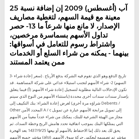
25 آب (أغسطس) 2009 إن إضافة نسبة
معينة مع قيمة السهم، لتغطية مصاريف
الإصدار، لا مانع منها شرعاً ما 13- حصر
تداول الأسهم بسماسرة مرخصين،
واشتراط رسوم للتعامل في أسواقها:
بينهما - يمكنه من شراء السلع أو الخدمات
ممن يعتمد المستند
3- تاريخ الدفع وهو الذي تقوم فيه الشركة بدفع الأرباح . (سعر إعادة شراء
السهم) 2- شراء الأسهم لتجنب استيلاء عدائي على شركة المساهمة . قد
تكون الإدخالات التالية مطلوبة لتسجيل إعادة شراء الأسهم: (أ) فيما يتعلق
بإصدار سندات سندات أخرى محددة (باستثناء الأسهم من النوع الذي سيتم
شراؤه مرة أخرى) لغرض إعادة الشراء: بنك التكييف إلى Debents /
Other المحدد الأمن A / c إلى تمويل مرابحة الأسهم عبارة عن تمويل
مجاز من الهيئة الشرعية للبنك، يمكنك من شراء عدداً معيناً من الأسهم
التي يمتلكها البنك بموجب اتفاقية تحدد هامش الربح وخطة السداد، ثم
يحق لك بعد ذلك إما الاحتفاظ بالأسهم أو بيعها 25‏‏/9‏‏/1437 بعد الهجرة
مؤشر جميع الأسهم (alsi) مؤشر تم تصميمه ليعكس حركة سوق الأسهم.