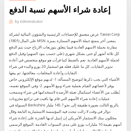
إعادة شراء الأسهم نسبة الدفع
by
Administrator
عرض متعمق للإحصاءات الرئيسية والشؤون المالية لشركة Taisei Corp
(1801) على المال MSN. بمعنى آخر يتمتع حملة الاسهم الممتازة بميزة
مقارنة بحملة الاسهم العادية فيما يتعلق بتوزيعات الارباح حيث يتم الدفع
كل ثلاثة أشهر أو حتى بشكل شهرى (على حسب بنود السهم) وقبل الدفع
لحملة الأسهم العادية. نعم بالضبط كما قرأت هو موقع متخصص في أعادة
تدوير النفايات. كل ما عليك فعله هو استثمار 20 يورو والبدء في شراء
النفايات وأعادة المخلفات، معالجتها، ثم بيعها .
الأشياء التي يجب ذكرها لتوضيح المسألة: 1- لديهم موقع الإلكتروني خاص
يوفر لأعضائهم القيام بعملية شراء وبيع الأسهم. 2- وفي الموقع نفسه،
يُطلب من الأعضاء استكمال تعبئة الأرصدة لاستخدامها في شراء وسمحت
عمليات إعادة شراء الأسهم التي قام بها بافيت في تراجع مخزونات
السيولة في Berkshire بالربع الثالث بصورة طفيفة إلى نحو 145.7 مليار
دولار في وقت لا زالت تبحث فيه المؤسسة الاستثمارية التابعة وقال
محللون ببنك الاستثمار الأمريكي إن إينيل لديها القدرة على إعادة شراء
أسهم بقيمة 10 مليارات يورو على مدى السنوات القادمة. الموقع الرسمي
لوزارة الإعلام - سلطنة عُمان. -عمـانـتـل توقـع اتفاقيـة شـراء حصة