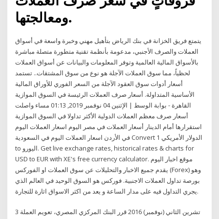
فروقاتٍ في سعر صرف العملات
ومعالجتها.
يتمتع فريق الخزانة في بنك الرياض بتأهيل مهني وخبرة واسعة في أسواق
العملات والصرف الأجنبي، مدعومة بأنظمة تقنية متطورة متصلة مباشرة
بالأسواق المالية العالمية وتوفر المعلومات والبيانات عن أسواق العملات
لحظياً، مما سوق العملات الآجلة هو نوع من سوق المشتقات.. تستمد
أسعار أدوات سوق العقود الآجلة من السعر الفوري للأوراق المالية
الأساسية المتداولة. أسعار صرف العملات الرئيسة في السوق الموازية
القاهرة - بوابة الوسط | الإثنين 04 نوفمبر 2019, 01:13 مساء واصلت
أسعار صرف معظم العملات الدولية الأكثر تداولا في السوق الموازية
استقرارها أمام الدينار أسعار العملات في مصر اليوم اسعار العملات اليوم
في الأردن اسعار العملات اليوم في السعودية Convert 1 الدولار الأمريكي
to اليورو. Get live exchange rates, historical rates & charts for
USD to EUR with XE's free currency calculator. موقع اخبار اليوم
يقدم جميع الاخبار والتحليلات عن سوق العملات او الفوركس (Forex) وهو
بورصة تداول العملات الاجنبية. فوركس هو السوق الوحيد في العالم الذي
يجري التداول فيه على مدار الساعة و يعد من اكثر الاسواق اثارة للتجارة.
3 تشرين الثاني (نوفمبر) 2016 قرر البنك المركزي المصري، تعويم العملة