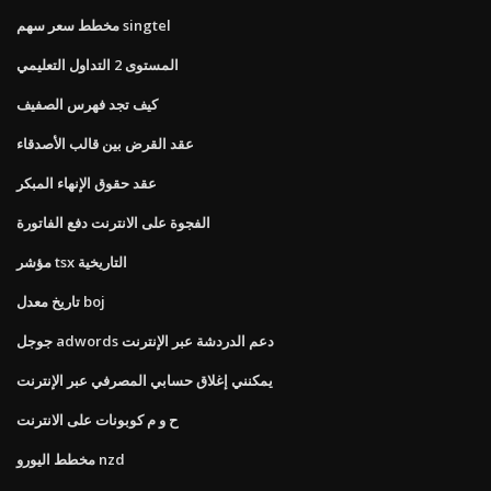
مخطط سعر سهم singtel
المستوى 2 التداول التعليمي
كيف تجد فهرس الصفيف
عقد القرض بين قالب الأصدقاء
عقد حقوق الإنهاء المبكر
الفجوة على الانترنت دفع الفاتورة
مؤشر tsx التاريخية
تاريخ معدل boj
جوجل adwords دعم الدردشة عبر الإنترنت
يمكنني إغلاق حسابي المصرفي عبر الإنترنت
ح و م كوبونات على الانترنت
مخطط اليورو nzd