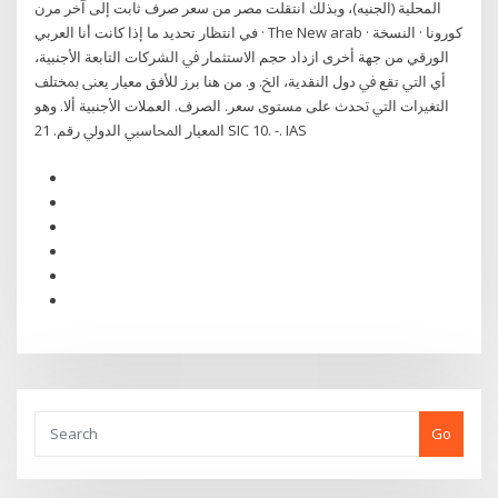
المحلية (الجنيه)، وبذلك انتقلت مصر من سعر صرف ثابت إلى آخر مرن
في انتظار تحديد ما إذا كانت أنا العربي · The New arab · كورونا · النسخة
الورقي ﻣﻦ ﺟﻬﺔ ﺃﺧﺮﻯ ﺍﺯﺩﺍﺩ ﺣﺠﻢ ﺍﻻﺳﺘﺜﻤﺎﺭ ﰲ ﺍﻟﺸﺮﻛﺎﺕ ﺍﻟﺘﺎﺑﻌﺔ ﺍﻷﺟﻨﺒﻴﺔ،
ﺃﻱ ﺍﻟﱵ ﺗﻘﻊ ﰲ ﺩﻭﻝ ﺍﻟﻨﻘﺪﻳﺔ، ﺍﱁ. ﻭ. ﻣﻦ ﻫﻨﺎ ﺑﺮﺯ ﻟﻸﻓﻖ ﻣﻌﻴﺎﺭ ﻳﻌﲎ ﲟﺨﺘﻠﻒ
ﺍﻟﺘﻐﲑﺍﺕ ﺍﻟﱵ ﲢﺪﺙ ﻋﻠﻰ ﻣﺴﺘﻮﻯ ﺳﻌﺮ. ﺍﻟﺼﺮﻑ. ﺍﻟﻌﻤﻼﺕ ﺍﻷﺟﻨﺒﻴﺔ ﺃﻻ. ﻭﻫﻮ
ﺍﳌﻌﻴﺎﺭ ﺍﶈﺎﺳﱯ ﺍﻟﺪﻭﱄ ﺭﻗﻢ. 21 SIC 10. -. IAS
Go