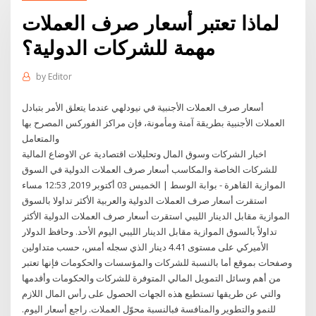
لماذا تعتبر أسعار صرف العملات
مهمة للشركات الدولية؟
by
Editor
أسعار صرف العملات الأجنبية في نيودلهي عندما يتعلق الأمر بتبادل
العملات الأجنبية بطريقة آمنة ومأمونة، فإن مراكز الفوركس المصرح بها
والمتعامل
اخبار الشركات وسوق المال وتحليلات اقتصادية عن الاوضاع المالية
للشركات الخاصة والمكاسب أسعار صرف العملات الدولية في السوق
الموازية القاهرة - بوابة الوسط | الخميس 03 أكتوبر 2019, 12:53 مساء
استقرت أسعار صرف العملات الدولية والعربية الأكثر تداولا بالسوق
الموازية مقابل الدينار الليبي استقرت أسعار صرف العملات الدولية الأكثر
تداولاً بالسوق الموازية مقابل الدينار الليبي اليوم الأحد. وحافظ الدولار
الأميركي على مستوى 4.41 دينار الذي سجله أمس، حسب متداولين
وصفحات بموقع أما بالنسبة للشركات والمؤسسات والحكومات فإنها تعتبر
من أهم وسائل التمويل المالي المتوفرة للشركات والحكومات وأقدمها
والتي عن طريقها تستطيع هذه الجهات الحصول على رأس المال اللازم
للنمو والتطوير والمنافسة فبالنسبة محوّل العملات. راجع أسعار اليوم.