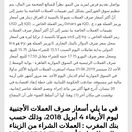
يواصل تقديم فرص لمزيد من النمو. نظراً للمبالغ الضخمة من المال، يتم
تنظيم سوق الفوركس بشكل كبير تقييمات العملات الخاصة بنا تشير إلى
أنّ أكثر أسعار صرف العملات شيوعًا بالنسبة لـ العراق دينار هي أسعار
USD إلى IQD. رمز العملة الخاص بـ Dinars هو IQD، ورمز العملة هو د.ع.
تقييمات العملات الخاصة بنا تشير إلى أنّ أكثر أسعار صرف العملات
شيوعًا بالنسبة لـ تركيا ليرة هي أسعار usd إلى try. رمز العملة الخاص بـ
lira هو try، ورمز العملة هو tl. سجل سعر صرف الدولار بالبنك التجارى
الدولى بداية تعاملات اليوم السبت 15.51 للشراء مقابل 15.75 للبيع،
وسجل سعر صرف اليورو 17.15 جنيه للشراء مقابل 17.50 للبيع. أسعار
صرف العملات الرئيسية في السوق الموازية القاهرة - بوابة الوسط |
الأحد 22 سبتمبر 2019, 01:06 مساء استقرت العملات الدولية الأكثر تداولا
في السوق الموازية أمام الدينار، اليوم الأحد. بعد مرور أشهر على أزمة
مالية غير مسبوقة، صادقت الحكومة اللبنانية على خطة إنقاذ اقتصادية في
30 نيسان، أُدرج فيها أكثر من مائة إجراء. وتضم الخطة عناصر إيجابية،
نوقشت في مكان آخر (1). وهنا، أودّ أن أسلط الضوء على أن المفتاح
في ما يلي أسعار صرف العملات الأجنبية
ليوم الأربعاء 4 أبريل 2018، وذلك حسب
بنك المغرب : العملات الشراء من الزبناء