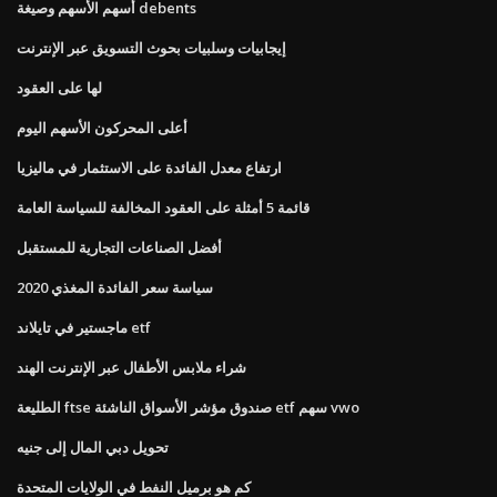
أسهم الأسهم وصيغة debents
إيجابيات وسلبيات بحوث التسويق عبر الإنترنت
لها على العقود
أعلى المحركون الأسهم اليوم
ارتفاع معدل الفائدة على الاستثمار في ماليزيا
قائمة 5 أمثلة على العقود المخالفة للسياسة العامة
أفضل الصناعات التجارية للمستقبل
سياسة سعر الفائدة المغذي 2020
ماجستير في تايلاند etf
شراء ملابس الأطفال عبر الإنترنت الهند
الطليعة ftse صندوق مؤشر الأسواق الناشئة etf سهم vwo
تحويل دبي المال إلى جنيه
كم هو برميل النفط في الولايات المتحدة