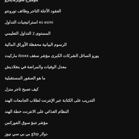
العقود الآجلة التاجر وظائف تورونتو
استراتيجيات التداول es esini
المستوى 2 التداول التعليمي
الرسوم البيانية محفظة الأوراق المالية
ماركيت iboxx يورو السائل الشركات الكبرى مؤشر سقف
معدل الوفيات والمراضة في بنغلاديش
ما هو الصقور المستقبلية
كيف تصبح تاجر منزل
التدريب على الكتابة عبر الإنترنت لطلاب الجامعات الهند
النظام الغذائي على الانترنت خطة الهند
مؤشر تنبؤ سوق الفوركس
بي بي سي نيوز gbp دولار