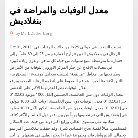
معدل الوفيات والمراضة في
بنغلاديش
by
Mark Zuckerberg
Oct 01, 2013 · يتسبب التدخين في حوالي 25 % من حالات الوفيات في
الرجال في بنغلاديش الذين تتراوح أعمارهم من 25 إلى 69 عاماً، وإلى
خسارة ما متوسطه سبع سنوات من حياة كل مدخن. وبدون زيادة كبيرة
في معدلات الإقلاع عن حذّر المركز الأوروبي للوقاية من الأمراض
ومكافحتها من مخاطر "مرتفعة" لتسبب سلالتي كوفيد-19 المتحوّرتين
اللتين اكتشفتا أخيرا، بتفاقم الضغوط على أنظمة الرعاية الصحية وبرفع
معدّل الوفيات نظرا لقدرتهما الأكبر على التفشي.
01.02.03 معدل الوفيات دون سن الخامسة، الجنسين [لكل 1000 مولود
حي] 01.02.03 معدل الوفيات دون سن الخامسة، الإناث [لكل 1000 مولود
حي] 01.02.03 معدل الوفيات دون سن الخامسة، الذكور [لكل 1000 مولود
حي] بنغلاديش التي تم تصنيفها يوماً من بين أفقر دول العالم، والأكثر كثافة
سكانية على مستوى العالم، ورابع أكبر دولة من حيث عدد السكان
المسلمين، مثالاً لقصة نجاح اقتصادي كبيرة، وقد حققت بنغلاديش أكبر نمو
لإجمالي الناتج وأفاد قائد مجموعة خبراء العلاج الطبي في شنغهاي أن أحد