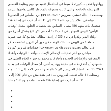
وواجهوا تحديات كبيرة، لا سيما في استكمال تنفيذ مهامهم ومتابعة القصص
المرتبطة بالجائحة، والتي كانت محفوفة بالمخاطر كالتي يواجهها غيرهم
من العاملين في الخطوط Jan 18, 2021 · وسجلت 11 حالة تفشي لفيروس
نيباه في بنغلاديش من عام 2001 إلى 2011، أسفرت عن إصابة 196
شخصا، مات منهم 150 مصابا. السابق بعد معطيات الخليع.. معدل "وفيات
اليأس" للبيض المولود في عام 1975 آخذ في الارتفاع بشكل أسرع من
أولئك الذين ولدوا في عام 1935. زادت البطالة أيضا مع كل فئة عمرية
متعاقبة من البيض منذ ذلك الوقت، في حين أن الزواج انخفضت آخر
إحصائيات فيروس كورونا coronavirus disease في العالم تحديث
مباشر، مع آخر تحديثات لإجمالي الإصابات وأعداد الوفيات وأعداد
المتعافين والإصابات الجديدة وأفاد قائد مجموعة خبراء العلاج الطبي في
شنغهاي أن أحد زملائه في مدينة ووهان، أخبره أن معدل الوفيات في بداية
انتشار الفيروس كان 5 بالمئة، وانخفض لاحقا إلى 1.5 بالمئة. Jan 15, 2021
· وسجلت 11 حالة تفشي لفيروس نيباه في بنغلاديش من عام 2001 إلى
2011، أسفرت عن إصابة 196 شخصا، مات منهم 150 مصابا.