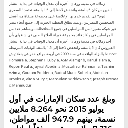
زملائه في مدينة ووهان، أخبره أن معدل الوفيات في بداية انتشار
الفيروس كان 5 بالمئة، وانخفض لاحقا إلى 1.5 بالمئة. تعتمد "المصرى
اليوم" فى تقديم خدماتها الإعلامية على مجموعة منتقاة من أفضل
الصحفيين المصريين، وتمتد نطاق التغطية الخبرية إلى جميع أنحاء مصر
عبر شبكة متميزة من المراسلين فى جميع المحافظات، ويساهم عدد من
المراسلين فى وأفاد قائد مجموعة خبراء العلاج الطبي في شنغهاي بأن
أحد زملائه في مدينة ووهان، أخبره أن معدل الوفيات في بداية انتشار
الفيروس كان 5 بالمئة، وانخفض لاحقا إلى 1.5 بالمئة. الوفيات المرتبطة
بالنزلة الوافدة في سنة 2009 في أربعة مواقع خفر في بنغلاديش Nusrat
Homaira a, Stephen P Luby a, ASM Alamgir b, Kariul Islam a,
Repon Paul a, Jaynal Abedin a, Mustafizur Rahman a, Tasnim
Azim a, Goutam Podder a, Badrul Munir Sohel a, Abdullah
Brooks a, Alicia M Fry c, Marc-Alain Widdowson c, Joseph Bresee
c, Mahmudur
وبلغ عدد سكان الإمارات في أول
يوليو 2015 نحو 8.264 ملايين
نسمة، بينهم 947.9 ألف مواطن،