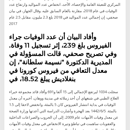
المركزي للتعبئة العامة والإحصاء، الأحد، انخفاض عدد المواليد وارتفاع عدد
الوفيات في عام 2018، مقارنة بالعام السابق عليه. وقال الجهاز، في بيان
صحفي، إن إجمالي عدد المواليد في 2018 بلغ 2.3 مليون، مقابل 2.5 عام
2017
وأفاد البيان أن عدد الوفيات جراء
الفيروس بلغ 239، إثر تسجيل 11 وفاة.
وفي تصريح صحفي، قالت المسؤولة في
المديرية الدكتورة "نسيمة سلطانة"، إن
معدل التعافي من فيروس كورونا في
بنغلاديش يبلغ 18.52، في
سجلت 1034 ليرتفع الإجمالي إلى 15 ألفا و691 وأفاد قائد مجموعة خبراء
العلاج الطبي في شنغهاي أن أحد زملائه في مدينة ووهان، أخبره أن معدل
الوفيات في بداية انتشار الفيروس كان 5 بالمئة، وانخفض لاحقا إلى 1.5
بالمئة. 5‏‏/6‏‏/1442 بعد الهجرة وأشارت الدراسة التي أعدتها وزارة الصحة
عن معدل وفيات الأمهات عام 2009، إلى أن الحروب والصراعات الداخلية
والعقوبات ساهمت في تباطؤ وتيرة الانخفاض في معدل وفيات الأمهات
خلال العقود المنصرمة، مما أدى إلى وضع العراق في معدل المواليد في