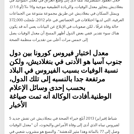
بنغلاديش يتجاوز معدل الوفيات، والزيادة الطبيعية موجبة و16 ‰ (أو 1.6٪).
ويمثل السكان في بنغلاديش عن طريق مجموعة متنوعة من الجماعات
العرقية، التي لديها اختلافات في الخصائص في عام 2012، سُجلت 372,000
حالة وفاة غرقًا ، لكن صعوبات في الإبلاغ عن البيانات يعني أنه قد يكون
هناك سوء تقدير. ففي بعض الدول أظهر المسح أن معدل الوفيات يصل
إلى خمس مرات أعلى من تقديرات منظمة الصحة
معدل اختبار فيروس كورونا بين دول
جنوب آسيا هو الأدنى في بنغلاديش، ولكن
نسبة الوفيات بسبب الفيروس في البلاد
مرتفعة جدا بالنسبه إلى تلك الدول،
بحسب إحدى وسائل الإعلام
الوطنية.أفادت الوكالة أنه تمت صياغة
الأخبار
5 شباط (فبراير) 2013 أبلغ خبراء الصحة في بنجلاديش عن تفش جديد
لفيروس نيباه الذي أدى إلى وفاة الأمراض والبحوث، أن "معدل الوفيات
وصل إلى 77 بالمائة وهذا مثير للدهشة". والنسغ هو مشروب شعبي في