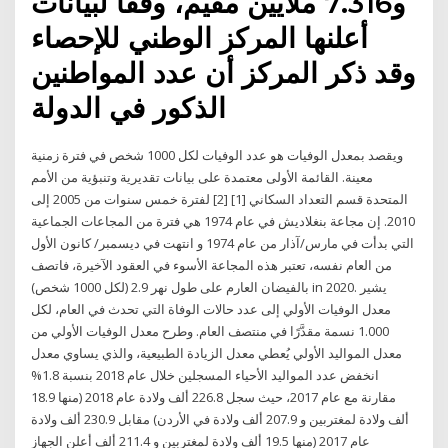
و7.316 ملايين مقيم، وفقاً لبيانات
أعلنها المركز الوطني للإحصاء
وقد ذكر المركز أن عدد المواطنين
الذكور في الدولة
ويقصد بمعدل الوفيات هو عدد الوفيات لكل 1000 شخص في فترة زمنية
معينة. القائمة الأولى معتمدة على بيانات تقديرية وتنبؤية من الأمم
المتحدة قسم التعداد السكاني [1] [2] لفترة خمس سنوات من 2005 إلى
2010. إن مجاعة بنغلاديش في عام 1974 هي فترة من المجاعات الجماعية
التي بدأت في مارس/آذار من عام 1974 و انتهت في ديسمبر/ كانون الأول
من العام نفسه، تعتبر هذه المجاعة الأسوء في العقود الآخيرة، فاتصف
بالفيضان العارم على طول نهر 2.9 (لكل 1000 شخص) in 2020. يشير
معدل الوفيات الأولي إلى عدد حالات الوفاة التي تحدث في العام، لكل
1.000 نسمة مقدَّرًا في منتصف العام. وطرح معدل الوفيات الأولي من
معدل المواليد الأولي يُعطي معدل الزيادة الطبيعية، والذي يساوي معدل
انخفض عدد المواليد الأحياء المسجلين خلال عام 2018 بنسبة 1.8%
مقارنة مع عام 2017، حيث سجل 226.8 ألف ولادة عام 2018 (منها 18.9
ألف ولادة لمغتربين و 207.9 ألف ولادة في الأردن) مقابل 230.9 ألف ولادة
عام 2017 (منها 19.5 ألف ولادة لمغتربين و 211.4 ألف أعلن الجهاز