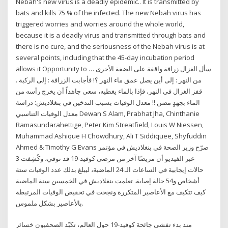
Nebah's new virus is a deadly epidemic.. It is transmitted by
bats and kills 75 % of the infected. The new Nebah virus has
triggered worries and worries around the whole world,
because it is a deadly virus and transmitted through bats and
there is no cure, and the seriousness of the Nebah virus is at
several points, including that the 45-day incubation period
allows it Opportunity to … سأل الغزال زرافة واقفة على الضفة الأخرى
من النهر : إلى أين يصل عمق ماء النهر ؟! فأجابت الزرافة : إلى الركبة .
قفز الغزال في النهر، فإذا بالماء يغطيه، سعى جاهداً أن يخرج رأسه من
الماء بجهدٍ مضن !! معدل الوفيات بسبب التدخين في بنغلاديش: دراسة
معدل الوفيات التناسبي Dewan S Alam, Prabhat Jha, Chinthanie
Ramasundarahettige, Peter Kim Streatfield, Louis W Niessen,
Muhammad Ashique H Chowdhury, Ali T Siddiquee, Shyfuddin
Ahmed & Timothy G Evans صرّح وزير الصحة في بنغلاديش في مؤتمر
عبر الفيديو أن مريضًا آخر من مرضى كوفيد-19 قد توفي، وكُشِفت 3
حالات إيجابية في الساعات الـ 24 الماضية، ليبلغ بذلك عدد الوفيات ستة
أشخاص و54 حالة إصابة. تعلمت بنغلاديش في الخمسين سنة الماضية
كيف تتكيف مع الأعاصير المتكررة ونجحت في تخفيض الوفيات المرتبطة
بالأعاصير بشكل ملموس.
منذ بدء تفشي جائحة كوفيد-19 حول العالم، تكبّد الصحفيون خسائر