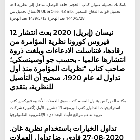
pdf بامكانك تحميله عنوان كتاب. الحجم. حلقة الوصل. مدخل إلى نظرية
الأنساق تحميل من UberOne. 4.3 mb. تحميل قوات الدفاع الشعبي
28‏‏/5‏‏/1440 بعد الهجرة 13‏‏/5‏‏/1439 بعد الهجرة
12 نيسان (إبريل) 2020 بعث انتشار
فيروس كورونا نظرية المؤامرة من
رقادها، فتناسلت الادعاءات وبلغت ذروة
انتشارها عالميا - بحسب جو أوسينسكي؛
صاحب كتاب "نظريات المؤامرة منذ أول
تداول له عام 1920، صحيح أن التأصيل
للنظرية، بتقدي
مكتبة الفوركس يتناول القسم كتب سوق العملات الأجنبية فوركس, كتب
استراتيجيات التداول, كتب البرمجة. 13 تشرين الأول (أكتوبر) شركات
عربية تدعم مواقع «أبناء البغدادي» الإلكترونية التكنولوجيا
تداول الخيارات باستخدام نظرية غان.
2020-08-27 فادى رضا تداول العملات