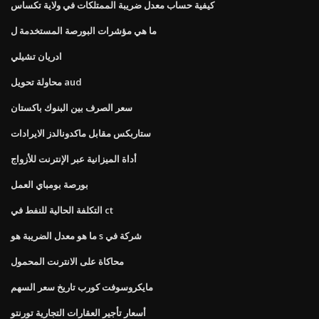
كيفية حساب معدل ضريبة الممتلكات في ولاية تكساس
ما هي مؤشرات البورصة المستخدمة ل
ادريان تشيلي
محاولة تحويل aud
سعر الصرف بين البنوك باكستان
ستاربكس مقابل ماكدونالدز الايرادات
أداة الميزانية عبر الإنترنت للأزواج
بورصة بومباي العمل
التكلفة الحالية للنفط في ct
ما هو معدل الضريبة هو s شركة في
محاكاة على الانترنت المحمول
مايكروسوفت كورب تاريخ سعر السهم
أسعار تأجير العقارات التجارية تورنتو