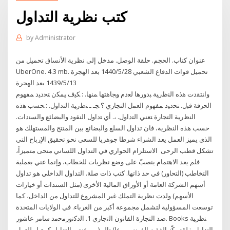
كتب نظرية التداول
by
Administrator
عنوان كتاب. الحجم. حلقة الوصل. مدخل إلى نظرية الأنساق تحميل من
UberOne. 4.3 mb. تحميل قوات الدفاع الشعبي 28‏‏/5‏‏/1440 بعد الهجرة
13‏‏/5‏‏/1439 بعد الهجرة
ﻭﺍﻨﺘﻘﺩﺕ ﻫﺫﻩ ﺍﻟﻨﻅﺭﻴﺔ ﺒﺩﻭﺭﻫﺎ ﻟﻌﺩﻡ ﻭﺠﺎﻫﺘﻬﺎ ﻤﻨﻬﺎ. : ﻜﻴﻑ ﻴﻤﻜﻥ ﺘﺤﺩﻴﺩ ﻤﻔﻬﻭﻡ
ﺍﻟﺤﺭﻓﺔ ﻗﺒل. ﺘﺤﺩﻴﺩ ﻤﻔﻬﻭﻡ ﺍﻟﻌﻤل ﺍﻟﺘﺠﺎﺭﻱ ؟ ﺠـ ـ ﻨﻅﺭﻴﺔ ﺍﻟﺘﺩﺍﻭل. : ﺤﺴﺏ ﻫﺫﻩ
ﺍﻟﻨﻅﺭﻴﺔ ﺍﻟﺘﺠﺎﺭﺓ ﺘﻌﻨﻲ ﺍﻟﺘﺩﺍﻭل. ،. ﺃﻱ ﺘﺩﺍﻭل ﺍﻟﻨﻘﻭﺩ ﻭﺍﻟﺒﻀﺎﺌﻊ ﻭﺍﻟﺴﻨﺩﺍﺕ.
حسب هذه النظرية، فان تداول السلع والبضائع بين المنتج والمستهلك هو
الذي يميز العمل يعد الشراء شرطا جوهريا للسعي نحو تحقيق الإرباح التي
تشكل قطب الرحى الاستلزام الحواري في التداول اللساني منحى متميزاً،
فلم يعد الاهتمام ينصبّ على وضع نظريات للخطاب، وإنما عني بعملية
التخاطب (التحاور) في حد ذاتها. كتب ذات صلة. التداول الداخلي هو تداول
أسهم الشركة العامة أو الأوراق المالية الأخرى (مثل السندات أو خيارات
الأسهم) ولدت نظرية التملك غير المشروع للتداول من الداخل، كما
توسعت المسؤولية لتشمل مجموعة أكبر من الغرباء. في الولايات المتحدة
ضد التجارة اﻟﻘﺎﻧون اﻟﺗﺟﺎري 1. اﻟدﻛﺗورﻣﺣﻣد ﺳﺎﻣر ﻋﺎﺷور. Books ﻨظرﻴﺔ
اﻟﺘداول. : ﻟﻘد رﮐّز اﻟﻔﻘﻴﻪ اﻟﻔرﻨﺴﻲ. ﻋﻟ) ﺘﺎﻟﻴر(. ﯽ ﻋﻨﺼر اﻟﺘداول ﮐﻤﻌﻴﺎر ﻟﻟﻌﻤل