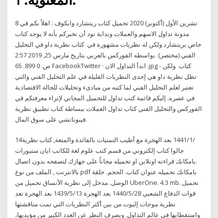
8 تشرين الأول (أكتوبر) 2020 تحميل كتاب ريتشارد وايكوف : اهلاً بكم في
مدونة تداول الاسهم والعملات وبداية نود أن نخبركم بأنه لا يوجد كتاب
خاص بريتشارد ولكن له نظريات مشهورة في كتاب نظرية داو في التحليل
الفني (مختصر). بواسطه الفوركس بالعربي بتاريخ مارس 25, 2019 2:57
ص. 0 899. 65 FacebookTwitter · ابدأ التداول الان .jpg - كتاب ولكن
تظل نظرية داو هي إحدى النظريات القليلة في علم التحليل الفني والتي
تعتبر لعلم التحليل الفني لما كتبه من مبادىء وتحليلات للحالة الاقتصادية
في عصره. إليكم قائمة كتب تداول للتحميل المجاني لإثراء معرفتكم في
الفوركس والتحليل الفني كتاب تداول العملات ببساطة كتاب تطبيق نظرية
فيبوناتشي على سوق المال.
14‏‏/1‏‏/1441 بعد الهجرة مع أطيب التمنيات بالفائدة والمتعة, كتاب نظرية
جالوا كتاب إلكتروني من قسم كتب علوم لغة للكاتب ايان ستيورات
.بامكانك قراءته اونلاين او تحميله مجاناً على جهازك لتصفحه بدون اتصال
بالانترنت , الملف من نوع pdf بامكانك تحميله عنوان كتاب. الحجم. حلقة
الوصل. مدخل إلى نظرية الأنساق تحميل من UberOne. 4.3 mb. تحميل
قوات الدفاع الشعبي 28‏‏/5‏‏/1440 بعد الهجرة 13‏‏/5‏‏/1439 بعد الهجرة تعد
نظرية موجات إليوت من بين أكثر النظريات التي تمت مناقشتها
واستقطابها في عالم التداول. وبصرف النظر عن العدد الكبير من مؤيديها،