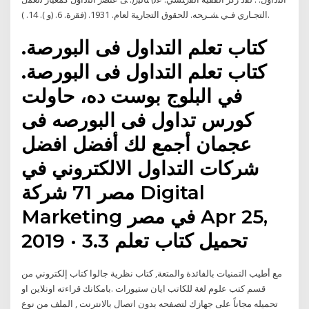
اﻟﺘﺠـﺎري ﻓـﻲ ﺸـرﺤﻪ. ﻟﻟﺤﻘوق اﻟﺘﺠﺎرﻴﺔ ﻟﻌﺎم. 1931. (ﻓﻘرة. 6. (و ). 14. ).
كتاب تعلم التداول فى البورصة.
كتاب تعلم التداول فى البورصة.
في البلوج بوست ده، حاولت
كورس تداول فى البورصه فى
عجمان أجمع لك أفضل افضل
شركات التداول الالكتروني في
مصر 71 شركة Digital
Marketing في مصر Apr 25,
2019 · 3.3 تحميل كتاب تعلم
مع أطيب التمنيات بالفائدة والمتعة, كتاب نظرية جالوا كتاب إلكتروني من
قسم كتب علوم لغة للكاتب ايان ستيورات .بامكانك قراءته اونلاين او
تحميله مجاناً على جهازك لتصفحه بدون اتصال بالانترنت , الملف من نوع