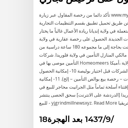
تأكد دائما من رخصة المقاول عبر زيارة www.myfloridalicense.com ، الاتصال بقسم التنظيمات التجارية
في ولاية فلوريدا على الرقم (850) 487-1395 أو عن طريق تحميل تطبيق بقسم التنظيمات التجارية
في ولاية إنديانا ريادة الأعمال غالباً ما يختار
رات الجديدة. الحصول على رخصة عقارية في ولاية
تكساس هو أصعب قليلا بالمقارنة مع الدول الأخرى. أنت بحاجة إلى ما مجموعه 180 ساعة دراسية من
لكي المنازل التأمين في ولاية فلوريدا. شركات
التأمين موصى بها في Homeomeers في فلوريدا: مزرعة الولاية ،أميكا،GEICO (الأمان أولاً) ،المواطنينمن
المهم الحصول على عروض أسعار من أكبر عدد ممكن من الشركات قبل اختيار بوليصة 10- إمكانية الحصول
على رخصة مزاولة مهن معينة (مثل رخصة سمسرة العقارات – رخصة بيع بوالص التأمين – إلخ). 11- إمكانية
ناء أسلحة تماماً مثل الجرانيت محاجر للبيع في
وريدا [الدردشة على الانترنت] سحق الحصى ينتشر
ب أفريقيا
18‏‏/9‏‏/1437 بعد الهجرة