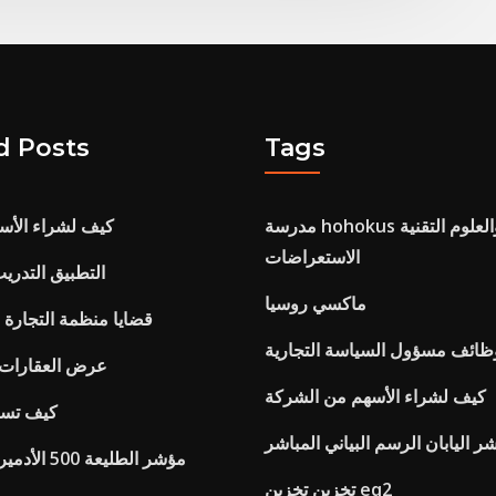
d Posts
Tags
مدرسة hohokus للتجارة والعلوم التقنية
كيف لشراء الأس
الاستعراضات
التطبيق التدري
ماكسي روسيا
قضايا منظمة التجارة ال
ظائف مسؤول السياسة التجارية
عرض العقارات ع
كيف لشراء الأسهم من الشركة
كيف تست
ر اليابان الرسم البياني المباشر
مؤشر الطليعة 500 الأدميرال سعر السهم
تخزين تخزين eq2