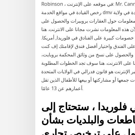
Robinson ، في موقعه على الإنترنت: Mr. Cannabislaw.com. وضع قوانين فلوريدا … يمكن للمقيمين تجديد
رخص القيادة في مواقع الخدمة dmv وعلى الانترنت. الحد الأدنى لسن الحصول على رخصة قيادة في ولاية
 في مراجعة المعلومات حول العقارات بروبيرات والحصول على
آن هذه المعلومات نشرت مجانا على الانترنت. هنا
صومات كبيرة على الفنادق في فلوريدا, أمريكا.
على الفندق واختيار أفضل فندق لإقامتك إف كنت
والحصول على نسخ من وثائق المحكمة بروبايت،
ا على الانترنت. هنا سوف تجد الخطوات المطلوبة
الإنترنت هو قانون فدرالي في الولايات المتحدة
 جمعها أو مشاركتها أو بيعها للأطفال الذين تقل
أعمارهم عن 13 عامًا.
فلوريدا ، ستحتاج إلى
اطعات والبلديات بشأن