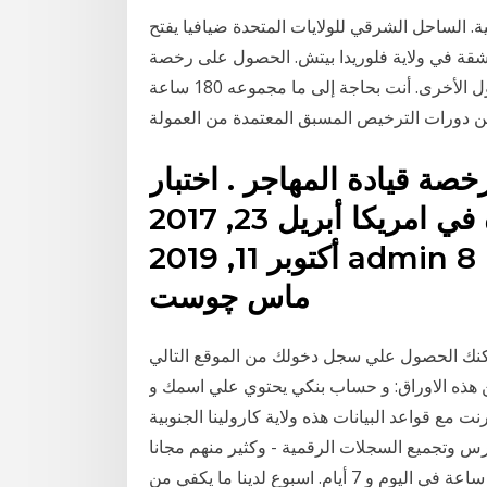
كية. الساحل الشرقي للولايات المتحدة ضيافيا يفتح
 شقة في ولاية فلوريدا بيتش. الحصول على رخصة
عقارية في ولاية تكساس هو أصعب قليلا بالمقارنة مع الدول الأخرى. أنت بحاجة إلى ما مجموعه 180 ساعة
رخصة قيادة المهاجر . اختبار
الحصول على رخصة القيادة في امريكا أبريل 23, 2017
أكتوبر 11, 2019 admin 8 اريد ان انجح في الاختبار في ولايه
ماس چوست
 الحصول علي سجل دخولك من الموقع التالي I 94 Application . ١١. للتقدم الي الامتحان يجب اثبات
من هذه الاوراق: و حساب بنكي يحتوي علي اسمك و
 مع قواعد البيانات هذه ولاية كارولينا الجنوبية
 السجلات الرقمية - وكثير منهم مجانا! Om في جميع أنحاء فلوريدا ، الذي
سيعمل في مركز اتصال طبي قياسي على مدار 24 ساعة في اليوم و 7 أيام. اسبوع لدينا ما يكفي من