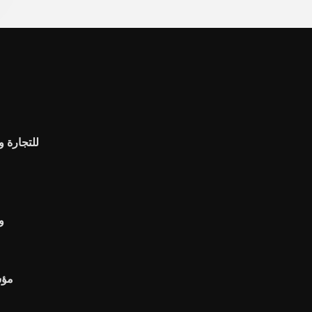
و
مؤش