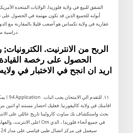
الشقق للبيع في ولاية فلوريدا، الولايات المتحدة الأمري
أبوابه للجميع الذين قد تكون مهتمة في الحصول على
دراسية من دورات الترخيص المسبق المعتمدة من العمولة.
الربح من الانترنيت. الكترونيات; 
يمكنك
اقامتك في ولاية كاليفورنيا. فعليك احضار مستند او اثنين 
بحث واستكشاف بك ساوث كارولينا تاريخ عائلي على الانترنت
على الانترنت، والفهارس وتجميع