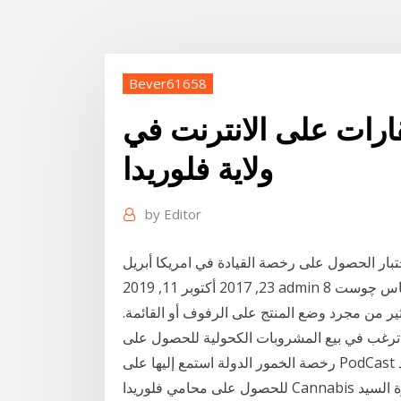
Bever61658
رات على الانترنت في
ولاية فلوريدا
by
Editor
اختبار الحصول على رخصة القيادة في امريكا أبريل
 في ولايه ماس چوست
كثير من مجرد وضع المنتج على الرفوف أو القائمة.
 ترغب في بيع المشروبات الكحولية للحصول على
رخصة الخمور الدولة استمع إليها على PodCast أو شاهد YouTube على Florida Cannabis Laws
للحصول على محامي فلوريدا Cannabis المحدد الذي قابلناه - تفضل بزيارة السيد Cannabis Law ، Dustin