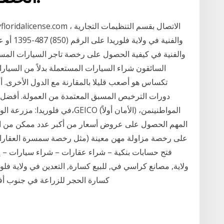
والفنية 
والفنية في كيفية الحصول على رخصة تاجر السيارات المستعملة 
السائقون شراء السيارات المستعملة بدلاً من السيا
دورات الترخيص المسبق المعتمدة من العمولة. أفضل ما
فتح حسابات بنكية – شراء عقارات – شراء سيارات – إقت
ولاية, مصانع كراسي في, للبيع كسارة, التعدين في ولاية فل
للبيع - yjgrindmillnewsxyz. Read More كسارة الحجر للزراعة في جنو