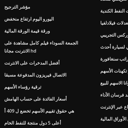
مؤشر الترجيح
اليورو اليوم ارتفاع منخفض
لات فيلادلفيا
ورقة قيمة الورقة المالية
وركس التجريبي
الجمعة السوداء فيلم كامل مشاهدة على
ي لسيارة أحدث
الانترنت مجانا hd
راتب سنغافورة
أفضل المدخرات على الانترنت
 تكهنات الأسهم
الاتصال فيريزون المدفوعة مسبقا
نا الاسهم للبيع
ترقية رؤساء الأسهم
 فرسان الأداء
أسعار الفائدة على حساب الهامش
ع عبر الإنترنت
هي حقوق تقييم الأسهم تخضع ل 409 أ
لأوراق المالية
أعلى 5 دول منتجة للنفط الخام