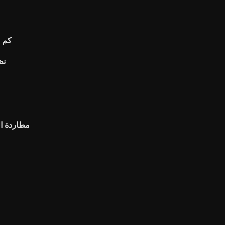
كم ا
نظ
مطاردة ال