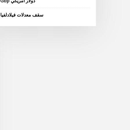
Gbp دولار أمريكي
سقف معدلات فيلادلفيا