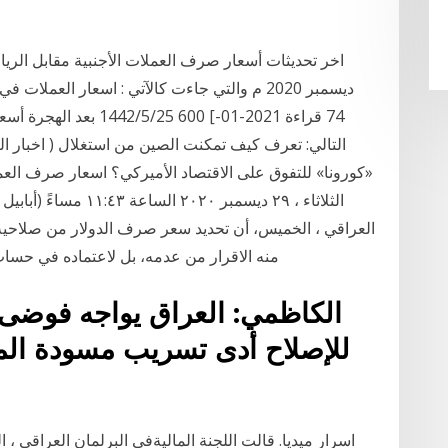
600 25‏‏/5‏‏/1442 بعد ا
«كورونا» للتفوق على الاقتصاد الأميركي؟ اسعار صرف العملات
الثلاثاء ، ٢٩ ديسمبر ٠
العراقي ، الخميس، أن تحديد سعر صرف الدولار من صلاحية
منه الاقرار من عدمه، بل لاعتماده في حساب الايرادات والن
الكاظمي: العراق يواجه فوضى 
اسرار ميديا. قالت اللجنة الماليةفي البرلمان العراقي 