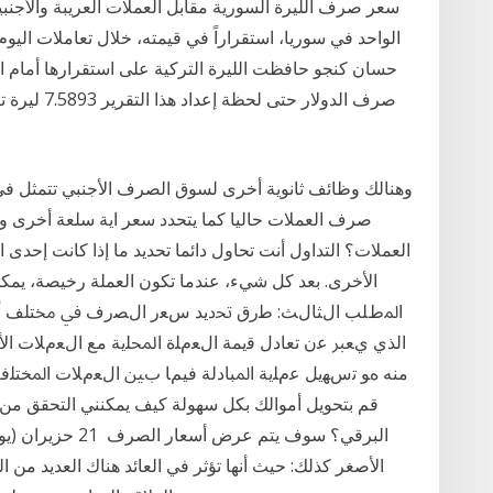
سعر صرف الليرة السورية مقابل العملات العريبة والأجن
حسان كنجو حافظت الليرة التركية على استقرارها أمام الع
وهنالك وظائف ثانوية أخرى لسوق الصرف الأجنبي تتمثل ف
صرف العملات حاليا كما يتحدد سعر اية سلعة أخر
العملات؟ التداول أنت تحاول دائما تحديد ما إذا كانت إحدى ا
الأخرى. بعد كل شيء، عندما تكون العملة رخيصة، يمك
اﳌطﻠﺐ الﺜﺎلﺚ: ﻃرق ﲢديد سﻌر الﺼرف ﰲ ﳐﺘﻠﻒ 
الذي يﻌﱪ ﻋن ﺗﻌﺎدل ﻗيمة الﻌمﻠة اﶈﻠية مع الﻌمﻼت 
منه هﻮ ﺗسﻬيل ﻋمﻠية اﳌﺒﺎدلة فيمﺎ بﲔ الﻌمﻼت اﳌﺨﺘﻠفة و
قم بتحويل أموالك بكل سهولة كيف يمكنني التحقق من
الأصغر كذلك: حيث أنها تؤثر في العائد هناك العديد من