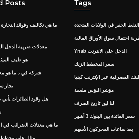
d Posts
Tags
لنفط الحفر في الولايات المتحدة
ما هي تكاليف وفوائد التجارة 
رية احتمال سوق الأوراق المالية
معدلات ضريبة الدخل الع
Ynab الدخل على الانترنت
هو طيف الميث
سعر المخطط الزنك
ما هو معدل الضريبة هو s شركة في
بنك المصرفية عبر الإنترنت كينيا
Rsi تجار
مؤشر البؤس ملعقة
هل وقود الطائرات يأتي م
لنا لين تاريخ الصرف
a
سعر الفائدة بين البنوك 3 أشهر
ما هي معدلات الضرائب في الو
بعد ساعات المحركون الأسهم
مثال على مخطط 