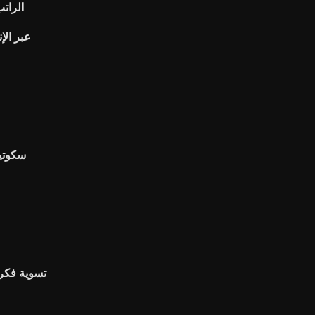
Pwc ال
عبر الإ
سكوتي
تسوية فكرة