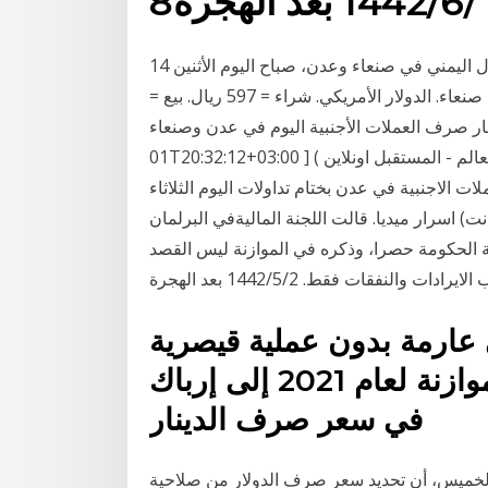
8‏‏/6‏‏/1442 بعد الهجرة
اخر تحديثات أسعار صرف العملات الأجنبية مقابل الريال اليمني في صنعاء وعدن، صباح اليوم الأثنين 14
ديسمبر 2020 م والتي جاءت كالآتي : اسعار العملات في صنعاء. الدولار الأمريكي. شراء = 597 ريال. بيع =
لهجرة أسعار صرف العملات الأجنبية اليوم في عدن وصنعاء [74 قراءة 2021-01-
01T20:32:12+03:00 ] ( اخبار العالم - المستقبل اونلاين ) التالي: تعرف كيف تمكنت الصين من استغلال
 الاجنبية في عدن بختام تداولات اليوم الثلاثاء
٢٠٢ الساعة ١١:٤٣ مساءً (أبابيل نت) اسرار ميديا. قالت اللجنة الماليةفي البرلمان
 الحكومة حصرا، وذكره في الموازنة ليس القصد
فقات فقط. 2‏‏/5‏‏/1442 بعد الهجرة
عارمة بدون عملية قيصرية
للإصلاح أدى تسريب مسودة الموازنة لعام 2021 إلى إرباك
في سعر صرف الدينار
، الخميس، أن تحديد سعر صرف الدولار من صلاحية