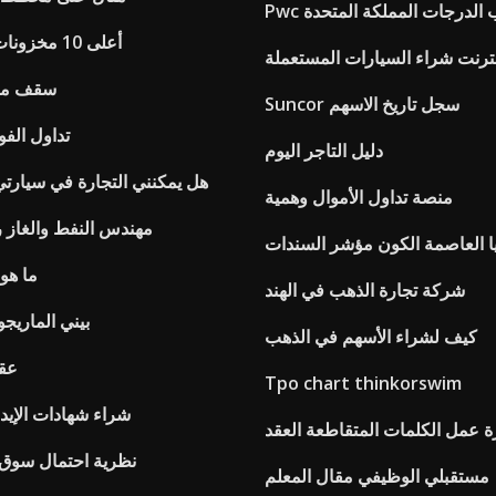
راتب الدرجات المملكة المتحدة
أعلى 10 مخزونات النفط الكندية
نترنت شراء السيارات المستعملة
سقف معد
Suncor سجل تاريخ الاسهم
تداول الف
دليل التاجر اليوم
هل يمكنني التجارة في سيارت
منصة تداول الأموال وهمية
مهندس النفط والغاز 
ا العاصمة الكون مؤشر السندات
ما هو
شركة تجارة الذهب في الهند
بيني الماريجوا
كيف لشراء الأسهم في الذهب
عقد
Tpo chart thinkorswim
شراء شهادات الإيدا
 عمل الكلمات المتقاطعة العقد
نظرية احتمال سوق ا
مستقبلي الوظيفي مقال المعلم