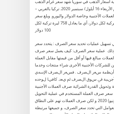
بية أسعار الذهب في سوريا شهد سعر غرام الذهب
الواحد في سوريا، استقراراً في قيمته، خلال تعاملات اليوم الأربعاء 16 أيلول/ سبتمبر 2020. تركيا بالعربي –
ملات الأجنبية وخاصة الدولار واليورو. وبلغ سعر
صرف الدولار حتى لحظة إعداد هذا التقرير 7.5893 ليرة تركية لكل دولار، أي ما يعادل 758 ليرة تركية لكل
100 دولار
ي تسهيل عمليات تحديد سعر الصرف : يتحدد سعر
ى وذلك عملية سعر الصرف: كيف يعمل سعر صرف
لعملات مبالغ فيها أو أقل من قيمتها مقابل العملة
ن للشركات الأجنبية الأخرى شراء منتجات وخدما
أنﻈمة سﻌر الﺼرف . فسﻌر الﺼرف اﻹﲰي
اﻷجنﺒية ﰲ سﻮق الﺼرف ﱂ يﻌد. ﻛﺎفيﺎ لﻮﺣده
ﲢﻮيل القدرة الشراﺋية صرف العملات الأجنبية
 سعر صرف العملة المستخدم في عملية التحويل
البرقي؟ سوف يتم عرض أسعار الصرف 21 حزيران (يونيو) 2020 و لكن صرف العملات تهم على النطاق
 العوامل التي تحدد سعر الصرف، و جميعها مرتبطة